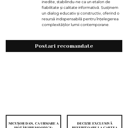
inedite, stabilindu-ne ca un etalon de
fiabilitate și calitate informativă. Susținem
un dialog educativ și constructiv, oferind o
resursă indispensabilă pentru înțelegerea
complexităților lumii contemporane.
Postari recomandate
NICUȘOR DAN, CA URMARE A
DECIZIE EXCLUSIVĂ
HOTĂRÂRII MOODY’S:
REFERITOARE LA CARTEA