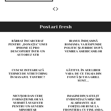
Postari fresh
BĂRBAT ÎNCARCERAT
IRANUL ÎNDEAMNĂ
PENTRU „DONAȚIA” UNUI
ROMÂNIA: VA RĂSPUNDE
IPHONE 15 PRO
POLITIC ȘI JURIDIC DUPĂ
DESCOPERIT ÎNTR-UN
VENIREA AMERICANILOR
AUTOBUZ STB
CUM SE INTEGREAZĂ
GĂTITUL ÎN AER LIBER
TEHNICI DE STRETCHING
VARA: DE CE TIGAIA DIN
ÎN MASAJUL TANTRIC?
FONTĂ ȘI TAVA GRILL
SUNT...
NICUȘOR DAN CERE
IMAGINI DIN SATELIT
FORMAȚIUNILOR SĂ
EVIDENȚIAZĂ MIȘCĂRI
SUBMITĂ SUGESTII
ALARMANTE ALE
PENTRU UN GUVERN
FORȚELOR RUSE LA
MINORITAR
FRONTIERA CU FINLANDA.