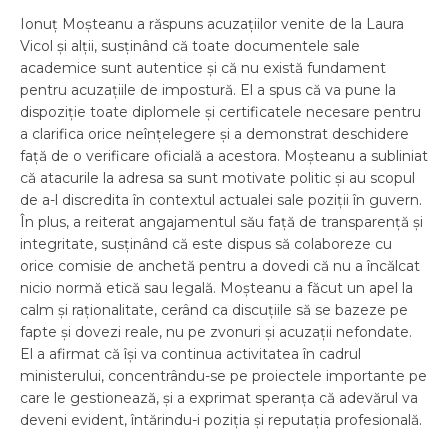
Ionuț Moșteanu a răspuns acuzațiilor venite de la Laura
Vicol și alții, susținând că toate documentele sale
academice sunt autentice și că nu există fundament
pentru acuzațiile de impostură. El a spus că va pune la
dispoziție toate diplomele și certificatele necesare pentru
a clarifica orice neînțelegere și a demonstrat deschidere
față de o verificare oficială a acestora. Moșteanu a subliniat
că atacurile la adresa sa sunt motivate politic și au scopul
de a-l discredita în contextul actualei sale poziții în guvern.
În plus, a reiterat angajamentul său față de transparență și
integritate, susținând că este dispus să colaboreze cu
orice comisie de anchetă pentru a dovedi că nu a încălcat
nicio normă etică sau legală. Moșteanu a făcut un apel la
calm și raționalitate, cerând ca discuțiile să se bazeze pe
fapte și dovezi reale, nu pe zvonuri și acuzații nefondate.
El a afirmat că își va continua activitatea în cadrul
ministerului, concentrându-se pe proiectele importante pe
care le gestionează, și a exprimat speranța că adevărul va
deveni evident, întărindu-i poziția și reputația profesională.