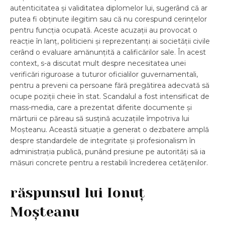
autenticitatea și validitatea diplomelor lui, sugerând că ar
putea fi obținute ilegitim sau că nu corespund cerințelor
pentru funcția ocupată. Aceste acuzații au provocat o
reacție în lanț, politicieni și reprezentanți ai societății civile
cerând o evaluare amănunțită a calificărilor sale. În acest
context, s-a discutat mult despre necesitatea unei
verificări riguroase a tuturor oficialilor guvernamentali,
pentru a preveni ca persoane fără pregătirea adecvată să
ocupe poziții cheie în stat. Scandalul a fost intensificat de
mass-media, care a prezentat diferite documente și
mărturii ce păreau să susțină acuzațiile împotriva lui
Moșteanu. Această situație a generat o dezbatere amplă
despre standardele de integritate și profesionalism în
administrația publică, punând presiune pe autorități să ia
măsuri concrete pentru a restabili încrederea cetățenilor.
răspunsul lui Ionuț
Moșteanu