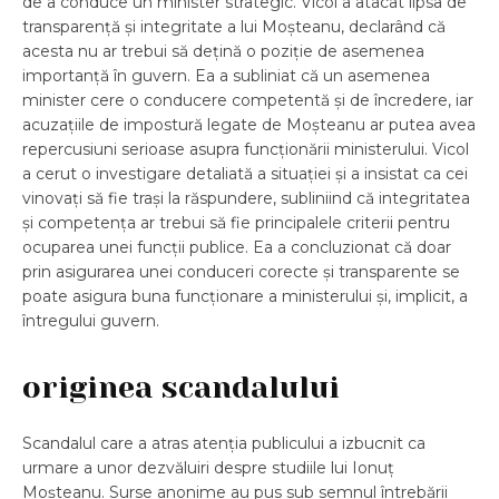
de a conduce un minister strategic. Vicol a atacat lipsa de
transparență și integritate a lui Moșteanu, declarând că
acesta nu ar trebui să dețină o poziție de asemenea
importanță în guvern. Ea a subliniat că un asemenea
minister cere o conducere competentă și de încredere, iar
acuzațiile de impostură legate de Moșteanu ar putea avea
repercusiuni serioase asupra funcționării ministerului. Vicol
a cerut o investigare detaliată a situației și a insistat ca cei
vinovați să fie trași la răspundere, subliniind că integritatea
și competența ar trebui să fie principalele criterii pentru
ocuparea unei funcții publice. Ea a concluzionat că doar
prin asigurarea unei conduceri corecte și transparente se
poate asigura buna funcționare a ministerului și, implicit, a
întregului guvern.
originea scandalului
Scandalul care a atras atenția publicului a izbucnit ca
urmare a unor dezvăluiri despre studiile lui Ionuț
Moșteanu. Surse anonime au pus sub semnul întrebării