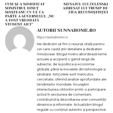
CUM ȘI-A MODIFICAT
MESAJUL LUI ZELENSKI
MINISTRUL IONUȚ
ADRESAT LUI TRUMP DE
MOȘTEANU CV-UL CA
ZIUA RECUNOȘTINȚEI
PARTE A GUVERNULUI. „NU
A FOST VREODATĂ
STUDENT AICI”
AUTORII SUNNAHOME.RO
https://sunnahome.ro
Ne dedicăm să fim o resursă vitală pentru
cei care caută știri detaliate și dezbateri
minuțioase. Blogul nostru abordează teme
actuale și acoperă o gamă largă de
subiecte, de la politica și economia
globală, până la inovațiile din tehnologie și
sănătate. Articolele sunt meticulos
cercetate, oferind analize aprofundate ale
tendințelor mondiale. Încurajăm
interacțiunea cititorilor printr-o participare
activă în secțiunea de comentarii,
contribuind la dezvoltarea unei comunități
dinamice și informate. Actualizăm blogul
regulat cu conținut autentic și perspective