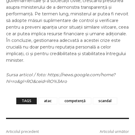
guvernamentale și a societății civile, crescând presiunea
asupra ministerului de a demonstra transparență și
performanță. Pe termen lung, ministerul ar putea fi nevoit
să adopte măsuri suplimentare de control și verificare
pentru a preveni apariția unor situații similare viitoare, ceea
ce ar putea implica resurse financiare și umane adiționale.
În concluzie, gestionarea adecvată a acestei crize este
crucială nu doar pentru reputația personală a celor
implicați, ci și pentru credibilitatea și stabilitatea întregului
minister.
Sursa articol / foto: https://news.google.com/home?
hl=ro&gl=RO&ceid=RO%3Aro
TAGS
atac
competență
scandal
Articolul precedent
Articolul următor