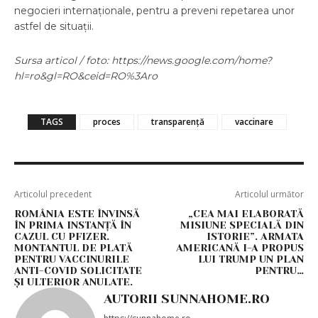
negocieri internaționale, pentru a preveni repetarea unor
astfel de situații.
Sursa articol / foto: https://news.google.com/home?
hl=ro&gl=RO&ceid=RO%3Aro
TAGS
proces
transparență
vaccinare
Articolul precedent
Articolul următor
ROMÂNIA ESTE ÎNVINSĂ
„CEA MAI ELABORATĂ
ÎN PRIMA INSTANȚĂ ÎN
MISIUNE SPECIALĂ DIN
CAZUL CU PFIZER.
ISTORIE”. ARMATA
MONTANTUL DE PLATĂ
AMERICANĂ I-A PROPUS
PENTRU VACCINURILE
LUI TRUMP UN PLAN
ANTI-COVID SOLICITATE
PENTRU…
ȘI ULTERIOR ANULATE.
AUTORII SUNNAHOME.RO