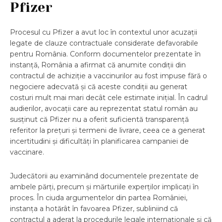
Pfizer
Procesul cu Pfizer a avut loc în contextul unor acuzații
legate de clauze contractuale considerate defavorabile
pentru România. Conform documentelor prezentate în
instanță, România a afirmat că anumite condiții din
contractul de achiziție a vaccinurilor au fost impuse fără o
negociere adecvată și că aceste condiții au generat
costuri mult mai mari decât cele estimate inițial. În cadrul
audierilor, avocații care au reprezentat statul român au
susținut că Pfizer nu a oferit suficientă transparență
referitor la prețuri și termeni de livrare, ceea ce a generat
incertitudini și dificultăți în planificarea campaniei de
vaccinare.
Judecătorii au examinând documentele prezentate de
ambele părți, precum și mărturiile experților implicați în
proces. În ciuda argumentelor din partea României,
instanța a hotărât în favoarea Pfizer, subliniind că
contractul a aderat la procedurile legale internaționale și că