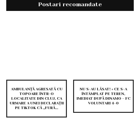
Postari recomandate
AMBULANȚĂ AGRESATĂ CU
NU S-AU LĂSAT! » CE S-A
TOPOARE ÎNTR-O
ÎNTÂMPLAT PE TEREN,
LOCALITATE DIN CLUJ, CA
IMEDIAT DUPĂ DINAMO – FC
URMARE A UNEI DECLARAȚII
VOLUNTARI 4-0
PE TIKTOK CĂ „FURĂ…