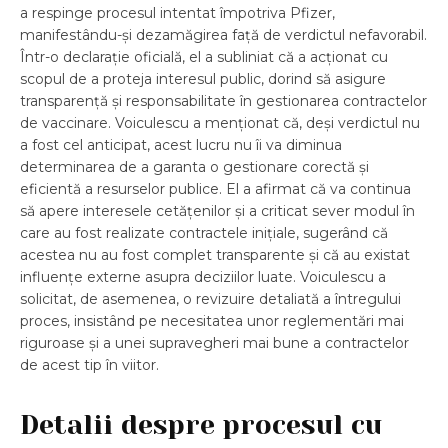
a respinge procesul intentat împotriva Pfizer,
manifestându-și dezamăgirea față de verdictul nefavorabil.
Într-o declarație oficială, el a subliniat că a acționat cu
scopul de a proteja interesul public, dorind să asigure
transparență și responsabilitate în gestionarea contractelor
de vaccinare. Voiculescu a menționat că, deși verdictul nu
a fost cel anticipat, acest lucru nu îi va diminua
determinarea de a garanta o gestionare corectă și
eficientă a resurselor publice. El a afirmat că va continua
să apere interesele cetățenilor și a criticat sever modul în
care au fost realizate contractele inițiale, sugerând că
acestea nu au fost complet transparente și că au existat
influențe externe asupra deciziilor luate. Voiculescu a
solicitat, de asemenea, o revizuire detaliată a întregului
proces, insistând pe necesitatea unor reglementări mai
riguroase și a unei supravegheri mai bune a contractelor
de acest tip în viitor.
Detalii despre procesul cu