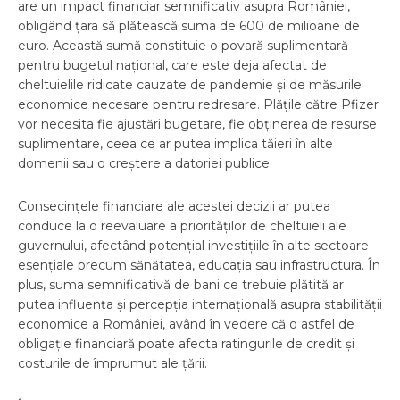
are un impact financiar semnificativ asupra României,
obligând țara să plătească suma de 600 de milioane de
euro. Această sumă constituie o povară suplimentară
pentru bugetul național, care este deja afectat de
cheltuielile ridicate cauzate de pandemie și de măsurile
economice necesare pentru redresare. Plățile către Pfizer
vor necesita fie ajustări bugetare, fie obținerea de resurse
suplimentare, ceea ce ar putea implica tăieri în alte
domenii sau o creștere a datoriei publice.
Consecințele financiare ale acestei decizii ar putea
conduce la o reevaluare a priorităților de cheltuieli ale
guvernului, afectând potențial investițiile în alte sectoare
esențiale precum sănătatea, educația sau infrastructura. În
plus, suma semnificativă de bani ce trebuie plătită ar
putea influența și percepția internațională asupra stabilității
economice a României, având în vedere că o astfel de
obligație financiară poate afecta ratingurile de credit și
costurile de împrumut ale țării.