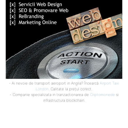
- Ai nevoie de transport aeroport in Anglia? Încearcă
Airport Taxi
London
. Calitate la prețul corect.
- Companie specializata in tranzactionarea de
Criptomonede
si
infrastructura blockchain.