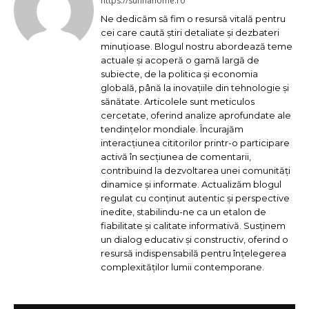
https://sunnahome.ro
Ne dedicăm să fim o resursă vitală pentru
cei care caută știri detaliate și dezbateri
minuțioase. Blogul nostru abordează teme
actuale și acoperă o gamă largă de
subiecte, de la politica și economia
globală, până la inovațiile din tehnologie și
sănătate. Articolele sunt meticulos
cercetate, oferind analize aprofundate ale
tendințelor mondiale. Încurajăm
interacțiunea cititorilor printr-o participare
activă în secțiunea de comentarii,
contribuind la dezvoltarea unei comunități
dinamice și informate. Actualizăm blogul
regulat cu conținut autentic și perspective
inedite, stabilindu-ne ca un etalon de
fiabilitate și calitate informativă. Susținem
un dialog educativ și constructiv, oferind o
resursă indispensabilă pentru înțelegerea
complexităților lumii contemporane.