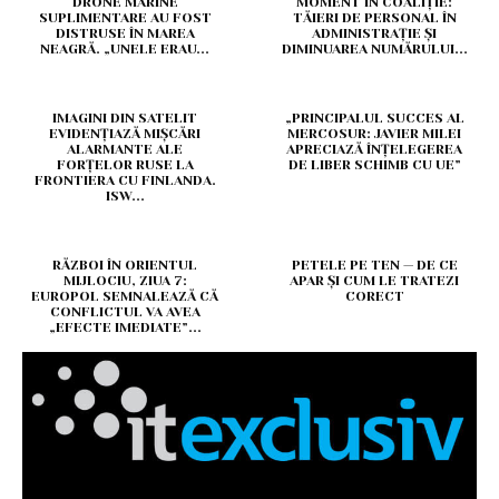
DRONE MARINE
MOMENT ÎN COALIȚIE:
SUPLIMENTARE AU FOST
TĂIERI DE PERSONAL ÎN
DISTRUSE ÎN MAREA
ADMINISTRAȚIE ȘI
NEAGRĂ. „UNELE ERAU...
DIMINUAREA NUMĂRULUI...
IMAGINI DIN SATELIT
„PRINCIPALUL SUCCES AL
EVIDENȚIAZĂ MIȘCĂRI
MERCOSUR: JAVIER MILEI
ALARMANTE ALE
APRECIAZĂ ÎNȚELEGEREA
FORȚELOR RUSE LA
DE LIBER SCHIMB CU UE”
FRONTIERA CU FINLANDA.
ISW...
RĂZBOI ÎN ORIENTUL
PETELE PE TEN — DE CE
MIJLOCIU, ZIUA 7:
APAR ȘI CUM LE TRATEZI
EUROPOL SEMNALEAZĂ CĂ
CORECT
CONFLICTUL VA AVEA
„EFECTE IMEDIATE”...