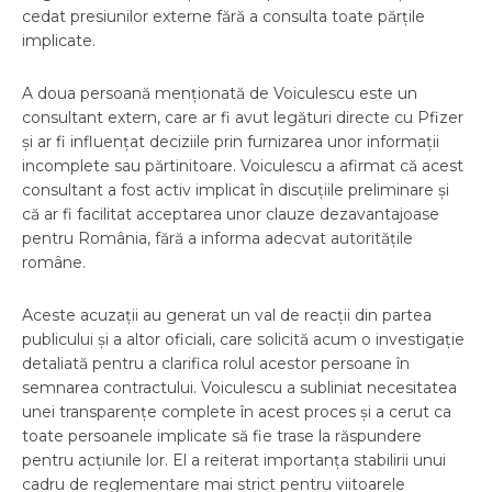
cedat presiunilor externe fără a consulta toate părțile
implicate.
A doua persoană menționată de Voiculescu este un
consultant extern, care ar fi avut legături directe cu Pfizer
și ar fi influențat deciziile prin furnizarea unor informații
incomplete sau părtinitoare. Voiculescu a afirmat că acest
consultant a fost activ implicat în discuțiile preliminare și
că ar fi facilitat acceptarea unor clauze dezavantajoase
pentru România, fără a informa adecvat autoritățile
române.
Aceste acuzații au generat un val de reacții din partea
publicului și a altor oficiali, care solicită acum o investigație
detaliată pentru a clarifica rolul acestor persoane în
semnarea contractului. Voiculescu a subliniat necesitatea
unei transparențe complete în acest proces și a cerut ca
toate persoanele implicate să fie trase la răspundere
pentru acțiunile lor. El a reiterat importanța stabilirii unui
cadru de reglementare mai strict pentru viitoarele