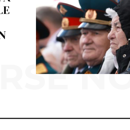
LE
IN
RSE N