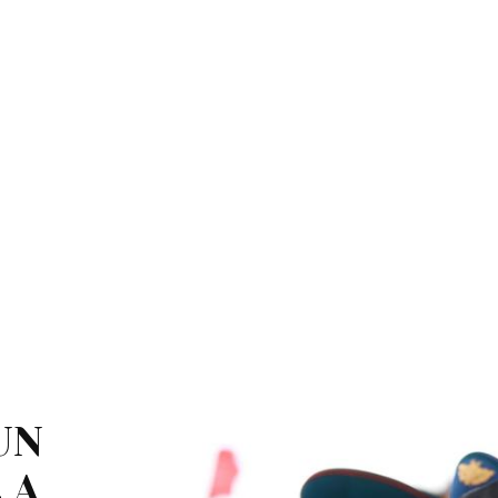
UN
 A