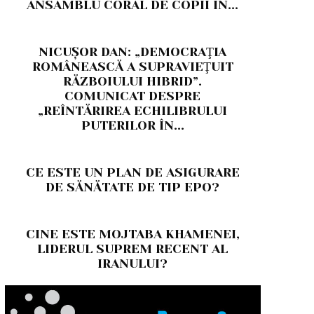
ANSAMBLU CORAL DE COPII ÎN...
NICUŞOR DAN: „DEMOCRAŢIA
ROMÂNEASCĂ A SUPRAVIEŢUIT
RĂZBOIULUI HIBRID”.
COMUNICAT DESPRE
„REÎNTĂRIREA ECHILIBRULUI
PUTERILOR ÎN...
CE ESTE UN PLAN DE ASIGURARE
DE SĂNĂTATE DE TIP EPO?
CINE ESTE MOJTABA KHAMENEI,
LIDERUL SUPREM RECENT AL
IRANULUI?