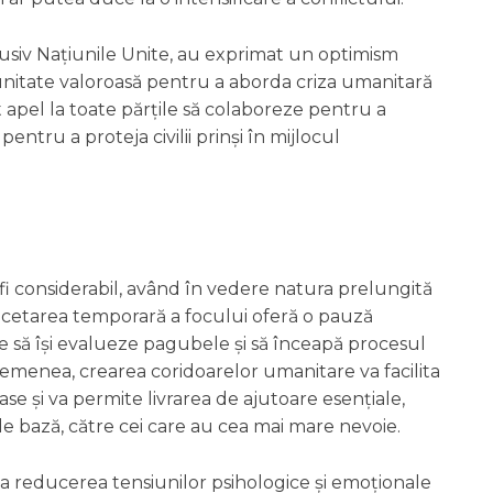
nclusiv Națiunile Unite, au exprimat un optimism
tunitate valoroasă pentru a aborda criza umanitară
 apel la toate părțile să colaboreze pentru a
entru a proteja civilii prinși în mijlocul
 fi considerabil, având în vedere natura prelungită
 încetarea temporară a focului oferă o pauză
e să își evalueze pagubele și să înceapă procesul
semenea, crearea coridoarelor umanitare va facilita
ase și va permite livrarea de ajutoare esențiale,
e bază, către cei care au cea mai mare nevoie.
i la reducerea tensiunilor psihologice și emoționale