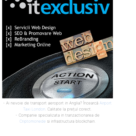
- Ai nevoie de transport aeroport in Anglia? Încearcă
Airport
Taxi London
. Calitate la prețul corect.
- Companie specializata in tranzactionarea de
Criptomonede
si infrastructura blockchain.