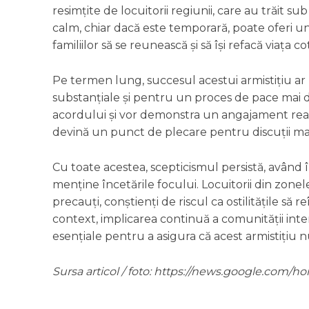
resimțite de locuitorii regiunii, care au trăit 
calm, chiar dacă este temporară, poate oferi u
familiilor să se reunească și să își refacă viața co
Pe termen lung, succesul acestui armistițiu a
substanțiale și pentru un proces de pace mai d
acordului și vor demonstra un angajament real fa
devină un punct de plecare pentru discuții ma
Cu toate acestea, scepticismul persistă, având î
menține încetările focului. Locuitorii din zonel
precauți, conștienți de riscul ca ostilitățile să 
context, implicarea continuă a comunității inter
esențiale pentru a asigura că acest armistițiu 
Sursa articol / foto: https://news.google.co