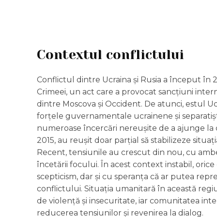
Contextul conflictului
Conflictul dintre Ucraina și Rusia a început în 
Crimeei, un act care a provocat sancțiuni interna
dintre Moscova și Occident. De atunci, estul U
forțele guvernamentale ucrainene și separatiștii 
numeroase încercări nereușite de a ajunge la o
2015, au reușit doar parțial să stabilizeze situaț
Recent, tensiunile au crescut din nou, cu amb
încetării focului. În acest context instabil, oric
scepticism, dar și cu speranța că ar putea repr
conflictului. Situația umanitară în această reg
de violență și insecuritate, iar comunitatea in
reducerea tensiunilor și revenirea la dialog.