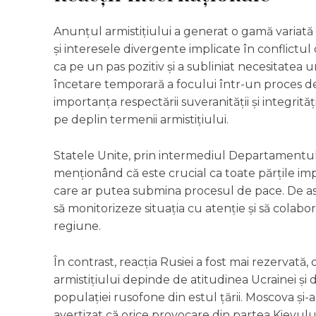
Anunțul armistițiului a generat o gamă variată 
și interesele divergente implicate în conflict
ca pe un pas pozitiv și a subliniat necesitatea
încetare temporară a focului într-un proces de
importanța respectării suveranității și integrități
pe deplin termenii armistițiului.
Statele Unite, prin intermediul Departamentului 
menționând că este crucial ca toate părțile impl
care ar putea submina procesul de pace. De a
să monitorizeze situația cu atenție și să colabore
regiune.
În contrast, reacția Rusiei a fost mai rezervată, 
armistițiului depinde de atitudinea Ucrainei și 
populației rusofone din estul țării. Moscova și
avertizat că orice provocare din partea Kievului