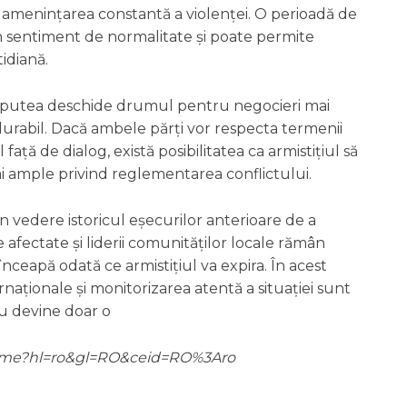
sub amenințarea constantă a violenței. O perioadă de
n sentiment de normalitate și poate permite
tidiană.
r putea deschide drumul pentru negocieri mai
urabil. Dacă ambele părți vor respecta termenii
ță de dialog, există posibilitatea ca armistițiul să
i ample privind reglementarea conflictului.
n vedere istoricul eșecurilor anterioare de a
e afectate și liderii comunităților locale rămân
reînceapă odată ce armistițiul va expira. În acest
naționale și monitorizarea atentă a situației sunt
nu devine doar o
m/home?hl=ro&gl=RO&ceid=RO%3Aro