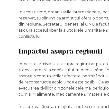
În același timp, organizațiile internaționale, i
rezervat, subliniind că armistițul oferă o opor
din regiune. Secretarul general al ONU a făcut
asigura accesul liber la ajutoarele umanitare și p
conflictului.
Impactul asupra regiunii
Impactul armistițiului asupra regiunii ar putea
și devastatoare a conflictului. În primul rând,
esențială comunităților afectate, permițându-l
de reconstrucție acolo unde este posibil. De a
evacuarea civililor din zonele cele mai periculo
cum ar fi alimente, medicamente și materiale d
În al doilea rând, armistițiul ar putea contribu