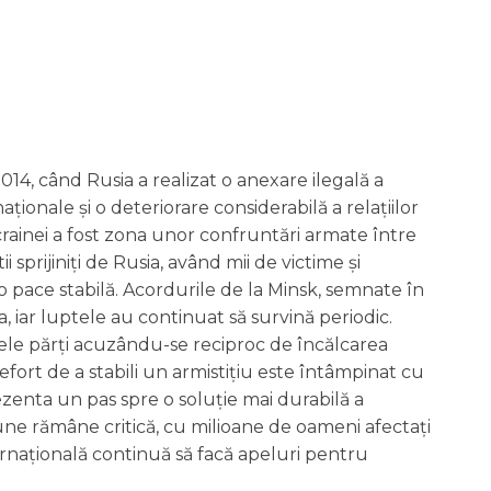
2014, când Rusia a realizat o anexare ilegală a
ționale și o deteriorare considerabilă a relațiilor
crainei a fost zona unor confruntări armate între
sprijiniți de Rusia, având mii de victime și
 pace stabilă. Acordurile de la Minsk, semnate în
ia, iar luptele au continuat să survină periodic.
ele părți acuzându-se reciproc de încălcarea
e efort de a stabili un armistițiu este întâmpinat cu
ezenta un pas spre o soluție mai durabilă a
iune rămâne critică, cu milioane de oameni afectați
ternațională continuă să facă apeluri pentru