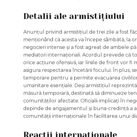
Detalii ale armistițiului
Anunțul privind armistițiul de trei zile a fost
menționând că acesta va începe sâmbătă, la ora 
negocieri intense și a fost agreat de ambele pă
mediatori internaționali. Acordul prevede că toa
orice acțiune ofensivă, iar liniile de front vor 
asigura respectarea încetării focului. În plus,
temporare pentru a permite evacuarea civililor 
umanitare esențiale. Deși armistițiul reprezint
măsură temporară, destinată să diminueze tens
comunităților afectate. Oficialii implicați în neg
depinde de angajamentul și buna-credință a am
comunității internaționale în facilitarea unui d
Reacții internaționale