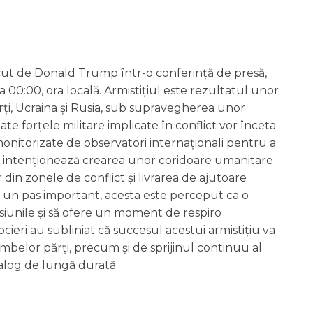
 făcut de Donald Trump într-o conferință de presă,
00:00, ora locală. Armistițiul este rezultatul unor
rți, Ucraina și Rusia, sub supravegherea unor
te forțele militare implicate în conflict vor înceta
fi monitorizate de observatori internaționali pentru a
 se intenționează crearea unor coridoare umanitare
din zonele de conflict și livrarea de ajutoare
ă un pas important, acesta este perceput ca o
iunile și să ofere un moment de respiro
ocieri au subliniat că succesul acestui armistițiu va
belor părți, precum și de sprijinul continuu al
ialog de lungă durată.