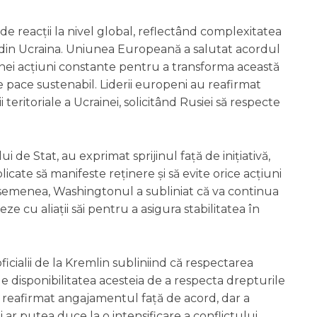
de reacții la nivel global, reflectând complexitatea
ul din Ucraina. Uniunea Europeană a salutat acordul
 unei acțiuni constante pentru a transforma această
 pace sustenabil. Liderii europeni au reafirmat
i teritoriale a Ucrainei, solicitând Rusiei să respecte
de Stat, au exprimat sprijinul față de inițiativă,
icate să manifeste reținere și să evite orice acțiuni
semenea, Washingtonul a subliniat că va continua
ze cu aliații săi pentru a asigura stabilitatea în
oficialii de la Kremlin subliniind că respectarea
de disponibilitatea acesteia de a respecta drepturile
-a reafirmat angajamentul față de acord, dar a
 ar putea duce la o intensificare a conflictului.