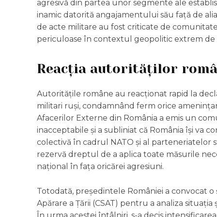
agresivă din partea unor segmente ale establi
inamic datorită angajamentului său față de alian
de acte militare au fost criticate de comunitate
periculoase în contextul geopolitic extrem de v
Reacția autorităților rom
Autoritățile române au reacționat rapid la decla
militari ruși, condamnând ferm orice amenințare
Afacerilor Externe din România a emis un comun
inacceptabile și a subliniat că România își va co
colectivă în cadrul NATO și al parteneriatelor 
rezervă dreptul de a aplica toate măsurile neces
național în fața oricărei agresiuni.
Totodată, președintele României a convocat o 
Apărare a Țării (CSAT) pentru a analiza situația
În urma acestei întâlniri, s-a decis intensificar