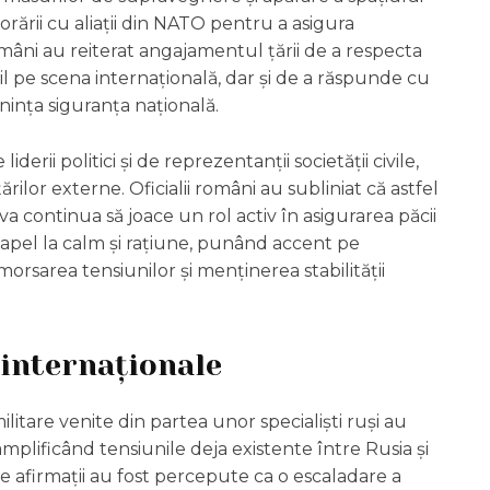
ării cu aliații din NATO pentru a asigura
 români au reiterat angajamentul țării de a respecta
il pe scena internațională, dar și de a răspunde cu
nința siguranța națională.
derii politici și de reprezentanții societății civile,
rilor externe. Oficialii români au subliniat că astfel
va continua să joace un rol activ în asigurarea păcii
ut apel la calm și rațiune, punând accent pe
rsarea tensiunilor și menținerea stabilității
 internaționale
ilitare venite din partea unor specialiști ruși au
 amplificând tensiunile deja existente între Rusia și
 afirmații au fost percepute ca o escaladare a