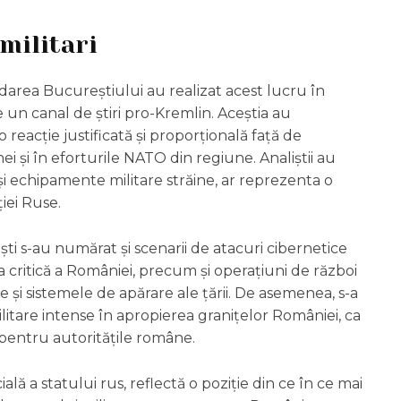
militari
rdarea Bucureștiului au realizat acest lucru în
 un canal de știri pro-Kremlin. Aceștia au
 reacție justificată și proporțională față de
nei și în eforturile NATO din regiune. Analiștii au
i echipamente militare străine, ar reprezenta o
iei Ruse.
ști s-au numărat și scenarii de atacuri cibernetice
 critică a României, precum și operațiuni de război
 și sistemele de apărare ale țării. De asemenea, s-a
litare intense în apropierea granițelor României, ca
 pentru autoritățile române.
ială a statului rus, reflectă o poziție din ce în ce mai