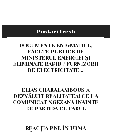
Postari fresh
DOCUMENTE ENIGMATICE,
FĂCUTE PUBLICE DE
MINISTERUL ENERGIEI ȘI
ELIMINATE RAPID / FURNIZORII
DE ELECTRICITATE...
ELIAS CHARALAMBOUS A
DEZVĂLUIT REALITATEA! CE I-A
COMUNICAT NGEZANA ÎNAINTE
DE PARTIDA CU FARUL
REACȚIA PNL ÎN URMA