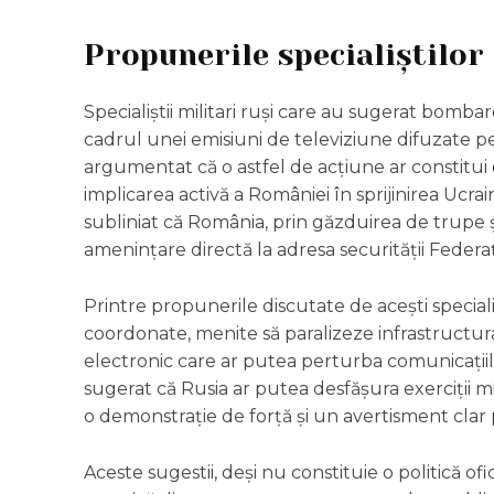
Propunerile specialiștilor 
Specialiștii militari ruși care au sugerat bomba
cadrul unei emisiuni de televiziune difuzate pe
argumentat că o astfel de acțiune ar constitui o
implicarea activă a României în sprijinirea Ucrai
subliniat că România, prin găzduirea de trupe ș
amenințare directă la adresa securității Federaț
Printre propunerile discutate de acești speciali
coordonate, menite să paralizeze infrastructura
electronic care ar putea perturba comunicațiile
sugerat că Rusia ar putea desfășura exerciții mi
o demonstrație de forță și un avertisment clar
Aceste sugestii, deși nu constituie o politică ofic