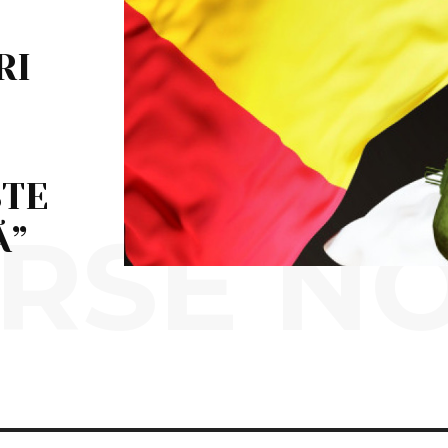
RI
STE
RSE N
Ă”