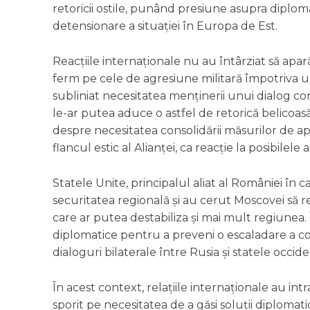
retoricii ostile, punând presiune asupra diplom
detensionare a situației în Europa de Est.
Reacțiile internaționale nu au întârziat să apa
ferm pe cele de agresiune militară împotriva unu
subliniat necesitatea menținerii unui dialog con
le-ar putea aduce o astfel de retorică belicoasă
despre necesitatea consolidării măsurilor de apă
flancul estic al Alianței, ca reacție la posibilele
Statele Unite, principalul aliat al României în
securitatea regională și au cerut Moscovei să r
care ar putea destabiliza și mai mult regiunea. Î
diplomatice pentru a preveni o escaladare a con
dialoguri bilaterale între Rusia și statele occide
În acest context, relațiile internaționale au in
sporit pe necesitatea de a găsi soluții diplomati