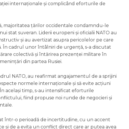
ației internaționale și complicând eforturile de
ră, majoritatea țărilor occidentale condamndu-le
i stat suveran. Liderii europeni și oficialii NATO au
structiv și au avertizat asupra pericolelor pe care
. În cadrul unor întâlniri de urgență, s-a discutat
rare colectivă și întărirea prezenței militare în
 amenințări din partea Rusiei.
 cadrul NATO, au reafirmat angajamentul de a sprijini
especte normele internaționale și să evite acțiuni
n același timp, s-au intensificat eforturile
flictului, fiind propuse noi runde de negocieri și
ntale.
trat într-o perioadă de incertitudine, cu un accent
ce și de a evita un conflict direct care ar putea avea