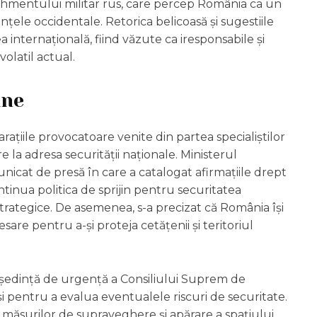
shmentului militar rus, care percep România ca un
țele occidentale. Retorica belicoasă și sugestiile
a internațională, fiind văzute ca iresponsabile și
olatil actual.
âne
rațiile provocatoare venite din partea specialiștilor
 la adresa securității naționale. Ministerul
icat de presă în care a catalogat afirmațiile drept
ntinua politica de sprijin pentru securitatea
strategice. De asemenea, s-a precizat că România își
are pentru a-și proteja cetățenii și teritoriul
ședință de urgență a Consiliului Suprem de
 și pentru a evalua eventualele riscuri de securitate.
ea măsurilor de supraveghere și apărare a spațiului