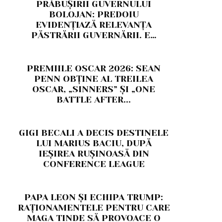
PRĂBUȘIRII GUVERNULUI
BOLOJAN: PREDOIU
EVIDENȚIAZĂ RELEVANȚA
PĂSTRĂRII GUVERNĂRII. E…
PREMIILE OSCAR 2026: SEAN
PENN OBȚINE AL TREILEA
OSCAR, „SINNERS” ȘI „ONE
BATTLE AFTER...
GIGI BECALI A DECIS DESTINELE
LUI MARIUS BACIU, DUPĂ
IEȘIREA RUȘINOASĂ DIN
CONFERENCE LEAGUE
PAPA LEON ȘI ECHIPA TRUMP:
RAȚIONAMENTELE PENTRU CARE
MAGA TINDE SĂ PROVOACE O