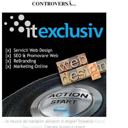
CONTROVERSĂ...
- Ai nevoie de transport aeroport in Anglia? Încearcă
Airport
Taxi London
. Calitate la prețul corect.