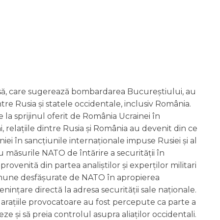
să, care sugerează bombardarea Bucureștiului, au
ntre Rusia și statele occidentale, inclusiv România.
 la sprijinul oferit de România Ucrainei în
, relațiile dintre Rusia și România au devenit din ce
iei în sancțiunile internaționale impuse Rusiei și al
 măsurile NATO de întărire a securității în
rovenită din partea analiștilor și experților militari
e comune desfășurate de NATO în apropierea
ințare directă la adresa securității sale naționale.
clarațiile provocatoare au fost percepute ca parte a
e și să preia controlul asupra aliaților occidentali.