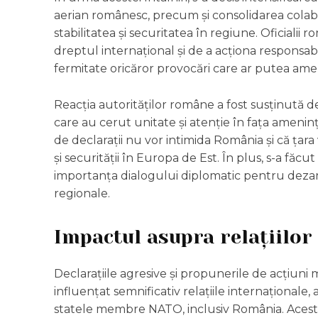
aerian românesc, precum și consolidarea colabor
stabilitatea și securitatea în regiune. Oficialii
dreptul internațional și de a acționa responsab
fermitate oricăror provocări care ar putea ame
Reacția autorităților române a fost susținută de li
care au cerut unitate și atenție în fața amenință
de declarații nu vor intimida România și că țara 
și securității în Europa de Est. În plus, s-a făc
importanța dialogului diplomatic pentru dezamo
regionale.
Impactul asupra relațiilor
Declarațiile agresive și propunerile de acțiuni m
influențat semnificativ relațiile internaționale,
statele membre NATO, inclusiv România. Aceste