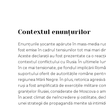
Contextul enunțurilor
Enunțurile șocante apărute în mass-media ru
fost emise în cadrul tensiunilor tot mai mari di
Aceste declarații au fost prezentate ca o reacție
contextul conflictului cu Rusia. În ultimele luni
în ce mai tensionate, pe fondul implicării Român
suportului oferit de autoritățile române pentru
regiunea Mării Negre. În plus, retorica agresivă p
ruși a fost amplificată de exercițiile militar
granițelor Rusiei, considerate de Moscova o amen
În acest climat de neîncredere și ostilitate, de
unei strategii de propagandă menite să intimidez