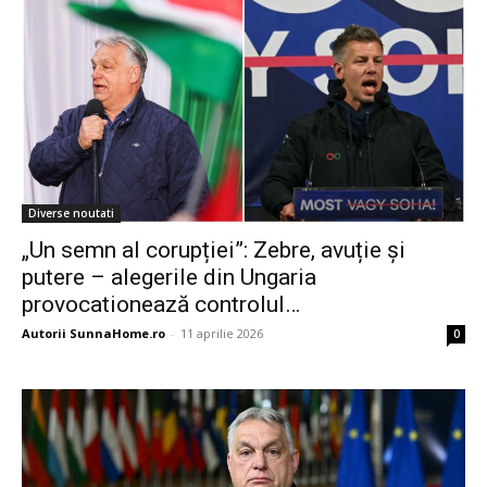
Diverse noutati
„Un semn al corupției”: Zebre, avuție și
putere – alegerile din Ungaria
provocationează controlul…
Autorii SunnaHome.ro
-
11 aprilie 2026
0