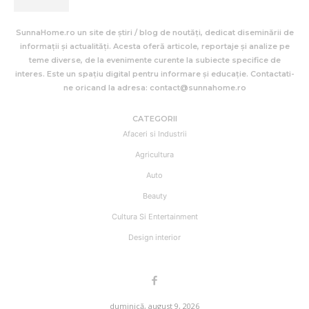
SunnaHome.ro un site de știri / blog de noutăți, dedicat diseminării de
informații și actualități. Acesta oferă articole, reportaje și analize pe
teme diverse, de la evenimente curente la subiecte specifice de
interes. Este un spațiu digital pentru informare și educație. Contactati-
ne oricand la adresa: contact@sunnahome.ro
CATEGORII
Afaceri si Industrii
Agricultura
Auto
Beauty
Cultura Si Entertainment
Design interior
duminică, august 9, 2026