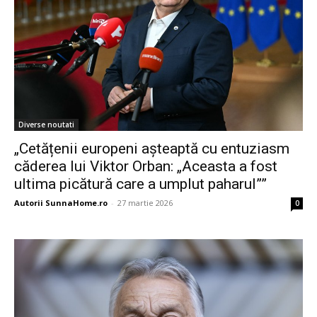
Diverse noutati
„Cetățenii europeni așteaptă cu entuziasm
căderea lui Viktor Orban: „Aceasta a fost
ultima picătură care a umplut paharul””
Autorii SunnaHome.ro
-
27 martie 2026
0