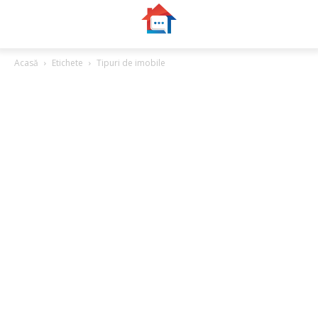
Acasă
Etichete
Tipuri de imobile