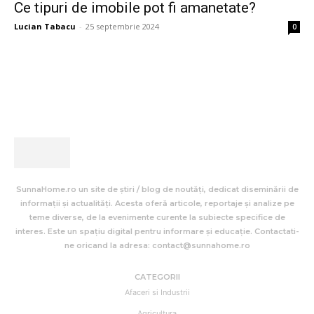
Ce tipuri de imobile pot fi amanetate?
Lucian Tabacu
-
25 septembrie 2024
0
SunnaHome.ro un site de știri / blog de noutăți, dedicat diseminării de
informații și actualități. Acesta oferă articole, reportaje și analize pe
teme diverse, de la evenimente curente la subiecte specifice de
interes. Este un spațiu digital pentru informare și educație. Contactati-
ne oricand la adresa: contact@sunnahome.ro
CATEGORII
Afaceri si Industrii
Agricultura