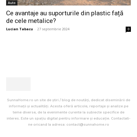
Auto
Ce avantaje au suporturile din plastic față
de cele metalice?
Lucian Tabacu
-
27 septembrie 2024
0
SunnaHome.ro un site de știri / blog de noutăți, dedicat diseminării de
informații și actualități. Acesta oferă articole, reportaje și analize pe
teme diverse, de la evenimente curente la subiecte specifice de
interes. Este un spațiu digital pentru informare și educație. Contactati-
ne oricand la adresa: contact@sunnahome.ro