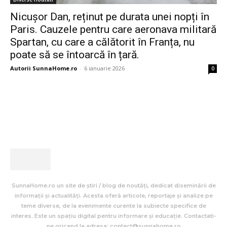
Nicușor Dan, reținut pe durata unei nopți în
Paris. Cauzele pentru care aeronava militară
Spartan, cu care a călătorit în Franța, nu
poate să se întoarcă în țară.
Autorii SunnaHome.ro
-
6 ianuarie 2026
0
SunnaHome.ro un site de știri / blog de noutăți, dedicat diseminării de
informații și actualități. Acesta oferă articole, reportaje și analize pe
teme diverse, de la evenimente curente la subiecte specifice de
interes. Este un spațiu digital pentru informare și educație. Contactati-
ne oricand la adresa: contact@sunnahome.ro