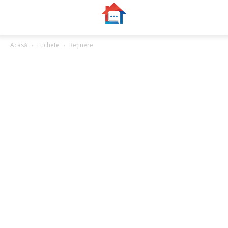
Acasă
Etichete
Reținere