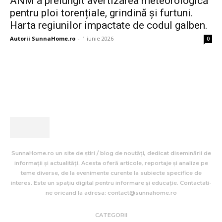
ANM a prelungit avertizarea meteorologică
pentru ploi torențiale, grindină și furtuni.
Harta regiunilor impactate de codul galben.
Autorii SunnaHome.ro
-
1 iunie 2026
0
SunnaHome.ro un site de știri / blog de noutăți, dedicat diseminării de
informații și actualități. Acesta oferă articole, reportaje și analize pe
teme diverse, de la evenimente curente la subiecte specifice de
interes. Este un spațiu digital pentru informare și educație. Contactati-
ne oricand la adresa: contact@sunnahome.ro
CATEGORII