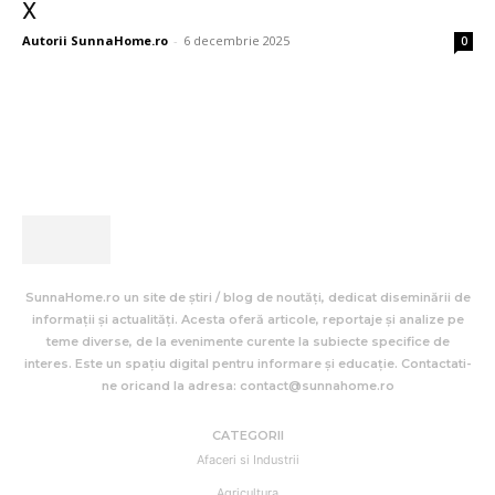
X
Autorii SunnaHome.ro
-
6 decembrie 2025
0
SunnaHome.ro un site de știri / blog de noutăți, dedicat diseminării de
informații și actualități. Acesta oferă articole, reportaje și analize pe
teme diverse, de la evenimente curente la subiecte specifice de
interes. Este un spațiu digital pentru informare și educație. Contactati-
ne oricand la adresa: contact@sunnahome.ro
CATEGORII
Afaceri si Industrii
Agricultura