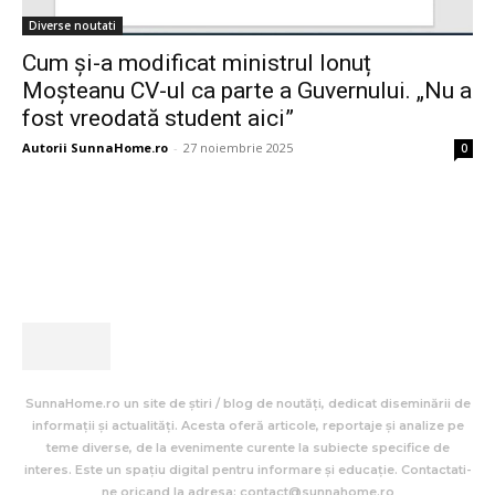
Diverse noutati
Cum și-a modificat ministrul Ionuț
Moșteanu CV-ul ca parte a Guvernului. „Nu a
fost vreodată student aici”
Autorii SunnaHome.ro
-
27 noiembrie 2025
0
SunnaHome.ro un site de știri / blog de noutăți, dedicat diseminării de
informații și actualități. Acesta oferă articole, reportaje și analize pe
teme diverse, de la evenimente curente la subiecte specifice de
interes. Este un spațiu digital pentru informare și educație. Contactati-
ne oricand la adresa: contact@sunnahome.ro