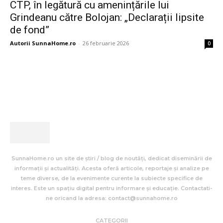
CTP, în legătură cu amenințările lui
Grindeanu către Bolojan: „Declarații lipsite
de fond”
Autorii SunnaHome.ro
-
26 februarie 2026
0
SunnaHome.ro un site de știri / blog de noutăți, dedicat diseminării de
informații și actualități. Acesta oferă articole, reportaje și analize pe
teme diverse, de la evenimente curente la subiecte specifice de
interes. Este un spațiu digital pentru informare și educație. Contactati-
ne oricand la adresa: contact@sunnahome.ro
CATEGORII