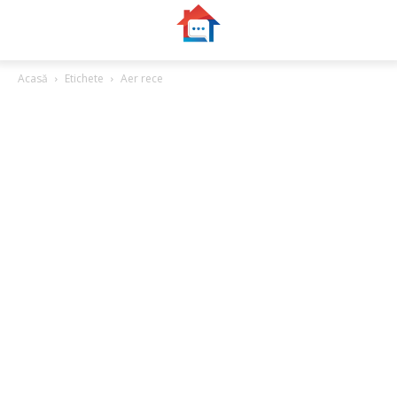
Acasă
Etichete
Aer rece