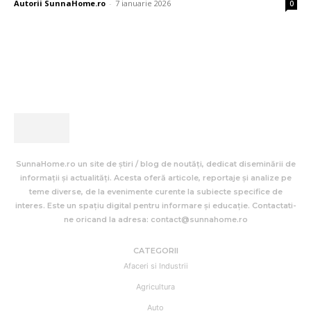
Autorii SunnaHome.ro
-
7 ianuarie 2026
0
SunnaHome.ro un site de știri / blog de noutăți, dedicat diseminării de
informații și actualități. Acesta oferă articole, reportaje și analize pe
teme diverse, de la evenimente curente la subiecte specifice de
interes. Este un spațiu digital pentru informare și educație. Contactati-
ne oricand la adresa: contact@sunnahome.ro
CATEGORII
Afaceri si Industrii
Agricultura
Auto