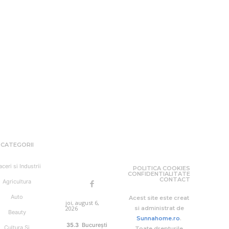
CATEGORII
aceri si Industrii
POLITICA COOKIES
CONFIDENTIALITATE
CONTACT
Agricultura
Auto
Acest site este creat
joi, august 6,
2026
si administrat de
Beauty
Sunnahome.ro
.
35.3
București
Cultura Si
Toate drepturile