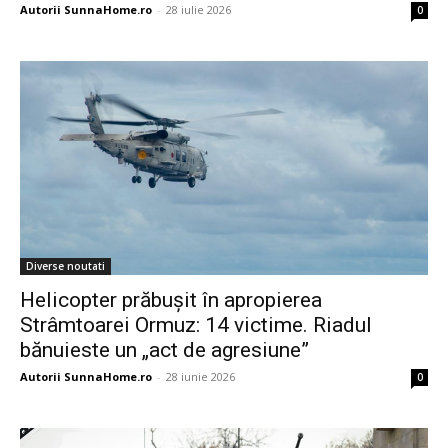
Autorii SunnaHome.ro
-
28 iulie 2026
0
Diverse noutati
Helicopter prăbușit în apropierea
Strâmtoarei Ormuz: 14 victime. Riadul
bănuieste un „act de agresiune”
Autorii SunnaHome.ro
-
28 iunie 2026
0