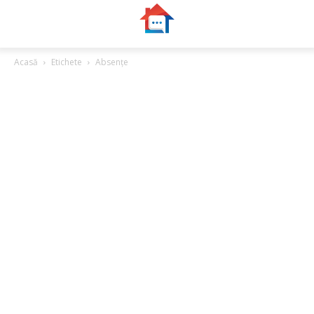
Acasă
Etichete
Absențe