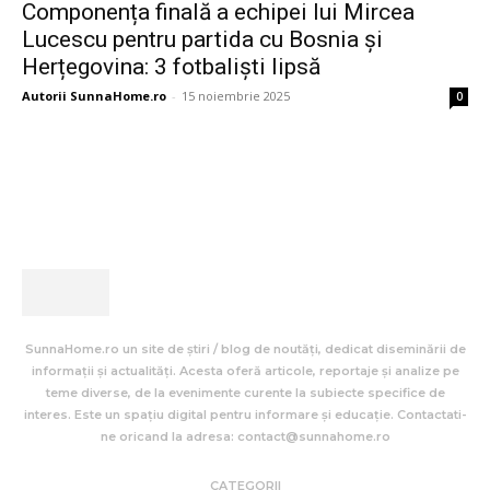
Componența finală a echipei lui Mircea
Lucescu pentru partida cu Bosnia și
Herțegovina: 3 fotbaliști lipsă
Autorii SunnaHome.ro
-
15 noiembrie 2025
0
SunnaHome.ro un site de știri / blog de noutăți, dedicat diseminării de
informații și actualități. Acesta oferă articole, reportaje și analize pe
teme diverse, de la evenimente curente la subiecte specifice de
interes. Este un spațiu digital pentru informare și educație. Contactati-
ne oricand la adresa: contact@sunnahome.ro
CATEGORII