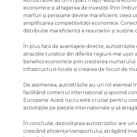
Autostrăzile au un impact major asupra economi
economice și atragerea de investiții. Prin îmbun
mărfuri și persoane devine mai eficient, ceea c
amplificarea competitivității economice. Conectiv
distribuție mai eficientă a resurselor și susține
În plus față de avantajele directe, autostrăzile
atracțiile turistice din diferite regiuni mai uș
beneficii economice prin creșterea numărului d
infrastructurii locale și crearea de locuri de mu
De asemenea, autostrăzile au un rol esențial î
facilitând comerțul internațional și sporind c
Europene. Acest lucru este crucial pentru com
activitățile pe piețele internaționale și să atrag
În concluzie, dezvoltarea autostrăzilor are un 
crescând eficiența transportului, atrăgând inve