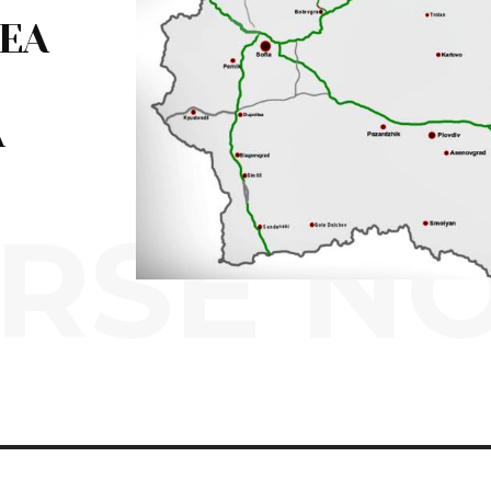
EA
Ă
RSE N