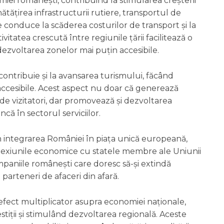
ei românești, contribuind la stimularea creșterii
ătățirea infrastructurii rutiere, transportul de
e conduce la scăderea costurilor de transport și la
itatea crescută între regiunile țării facilitează o
 dezvoltarea zonelor mai puțin accesibile.
 contribuie și la avansarea turismului, făcând
or accesibile. Acest aspect nu doar că generează
e vizitatori, dar promovează și dezvoltarea
ncă în sectorul serviciilor.
n integrarea României în piața unică europeană,
onexiunile economice cu statele membre ale Uniunii
paniile românești care doresc să-și extindă
ă parteneri de afaceri din afară.
efect multiplicator asupra economiei naționale,
stiții și stimulând dezvoltarea regională. Aceste