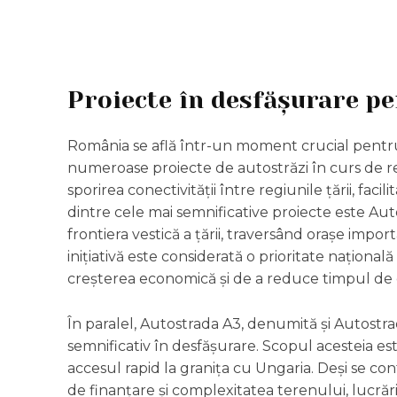
Proiecte în desfășurare p
România se află într-un moment crucial pentru 
numeroase proiecte de autostrăzi în curs de rea
sporirea conectivității între regiunile țării, fac
dintre cele mai semnificative proiecte este Aut
frontiera vestică a țării, traversând orașe impor
inițiativă este considerată o prioritate național
creșterea economică și de a reduce timpul de c
În paralel, Autostrada A3, denumită și Autostra
semnificativ în desfășurare. Scopul acesteia est
accesul rapid la granița cu Ungaria. Deși se co
de finanțare și complexitatea terenului, lucrăr