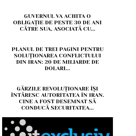
GUVERNUL VA ACHITA O
OBLIGAȚIE DE PESTE 30 DE ANI
CĂTRE SUA, ASOCIATĂ CU...
PLANUL DE TREI PAGINI PENTRU
SOLUȚIONAREA CONFLICTULUI
DIN IRAN: 20 DE MILIARDE DE
DOLARI...
GĂRZILE REVOLUȚIONARE ÎȘI
ÎNTĂRESC AUTORITATEA ÎN IRAN.
CINE A FOST DESEMNAT SĂ
CONDUCĂ SECURITATEA...