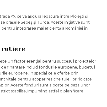
da A7, ce va asigura legătura între Ploiești și
ze orașele Sebeș și Turda. Aceste inițiative sunt
 pentru integrarea mai eficientă a României în
 rutiere
este un factor esențial pentru succesul proiectelor
se de finanțare includ fondurile europene, bugetul
rile europene, în special cele oferite prin
t vitale pentru acoperirea cheltuielilor ridicate
zilor. Aceste fonduri sunt alocate pe baza unor
trict stabilite, impunând astfel o planificare