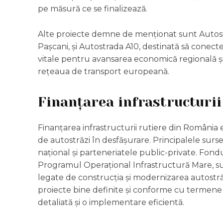
pe măsură ce se finalizează.
Alte proiecte demne de menționat sunt Autostra
Pașcani, și Autostrada A10, destinată să conecte
vitale pentru avansarea economică regională și
rețeaua de transport europeană.
Finanțarea infrastructurii
Finanțarea infrastructurii rutiere din România 
de autostrăzi în desfășurare. Principalele sur
național și parteneriatele public-private. Fondu
Programul Operațional Infrastructură Mare, sun
legate de construcția și modernizarea autostră
proiecte bine definite și conforme cu termene s
detaliată și o implementare eficientă.