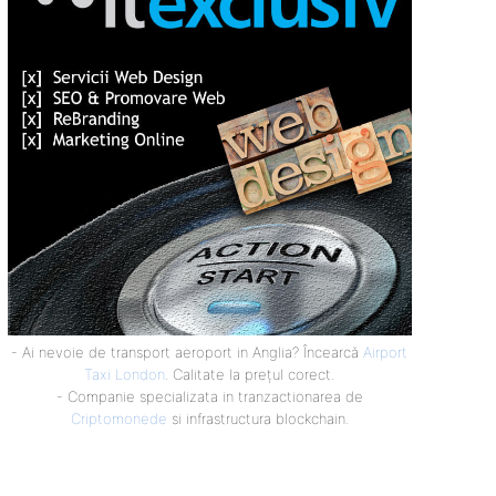
- Ai nevoie de transport aeroport in Anglia? Încearcă
Airport
Taxi London
. Calitate la prețul corect.
- Companie specializata in tranzactionarea de
Criptomonede
si infrastructura blockchain.