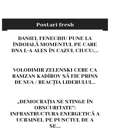
Postari fresh
DANIEL FENECHIU PUNE LA
ÎNDOIALĂ MOMENTUL PE CARE
DNA L-A ALES ÎN CAZUL CIUCU:...
VOLODIMIR ZELENSKI CERE CA
RAMZAN KADÎROV SĂ FIE PRINS
DE SUA / REACȚIA LIDERULUI...
„DEMOCRAȚIA SE STINGE ÎN
OBSCURITATE”:
INFRASTRUCTURA ENERGETICĂ A
UCRAINEI, PE PUNCTUL DE A
SE...