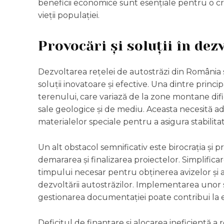
beneficii economice sunt esențiale pentru o cre
vieții populației.
Provocări și soluții în dez
Dezvoltarea rețelei de autostrăzi din România 
soluții inovatoare și efective. Una dintre princ
terenului, care variază de la zone montane difici
sale geologice și de mediu. Aceasta necesită ad
materialelor speciale pentru a asigura stabilitate
Un alt obstacol semnificativ este birocrația și p
demararea și finalizarea proiectelor. Simplifica
timpului necesar pentru obținerea avizelor și a
dezvoltării autostrăzilor. Implementarea unor s
gestionarea documentației poate contribui la e
Deficitul de finanțare și alocarea ineficientă 