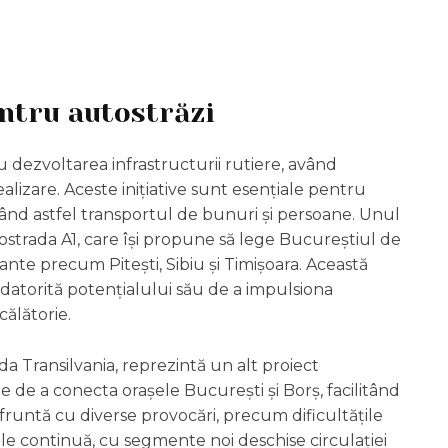
entru autostrăzi
dezvoltarea infrastructurii rutiere, având
lizare. Aceste inițiative sunt esențiale pentru
ilitând astfel transportul de bunuri și persoane. Unul
ostrada A1, care își propune să lege Bucureștiul de
tante precum Pitești, Sibiu și Timișoara. Această
ă datorită potențialului său de a impulsiona
ălătorie.
da Transilvania, reprezintă un alt proiect
e de a conecta orașele București și Borș, facilitând
nfruntă cu diverse provocări, precum dificultățile
ile continuă, cu segmente noi deschise circulației