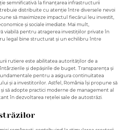
 semnificativă la finanțarea infrastructurii
 trebuie distribuite cu atenție între diversele nevoi
ropune să maximizeze impactul fiecărui leu investit,
economice și sociale imediate. Mai mult,
 viabilă pentru atragerea investițiilor private în
ru legal bine structurat și un echilibru între
rii rutiere este abilitatea autorităților de a
întârzierile și depășirile de buget. Transparența și
t fundamentale pentru a asigura continuitatea
lui și a investitorilor. Astfel, România își propune să
ă și să adopte practici moderne de management al
nt în dezvoltarea rețelei sale de autostrăzi.
străzilor