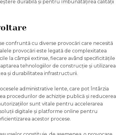
ștere durabilă și pentru îmbunătățirea calității
voltare
se confruntă cu diverse provocări care necesită
ipalele provocări este legată de complexitatea
le la câmpii extinse, fiecare având specificitățile
aptarea tehnologiilor de construcție și utilizarea
a și durabilitatea infrastructurii.
rocesele administrative lente, care pot întârzia
rea procedurilor de achiziție publică și reducerea
utorizațiilor sunt vitale pentru accelerarea
oluții digitale și platforme online pentru
ficientizarea acestor procese.
a resurselor constituie, de asemenea, o provocare