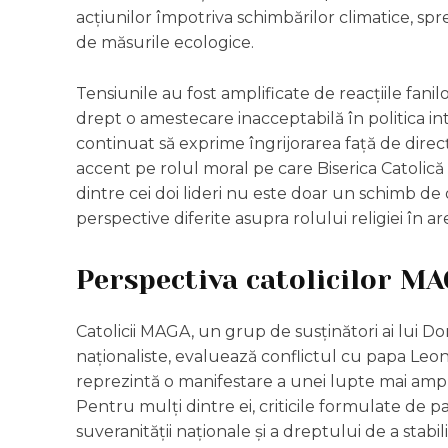
acțiunilor împotriva schimbărilor climatice, sp
de măsurile ecologice.
Tensiunile au fost amplificate de reacțiile fanil
drept o amestecare inacceptabilă în politica int
continuat să exprime îngrijorarea față de direc
accent pe rolul moral pe care Biserica Catolică a
dintre cei doi lideri nu este doar un schimb de 
perspective diferite asupra rolului religiei în ar
Perspectiva catolicilor MA
Catolicii MAGA, un grup de susținători ai lui 
naționaliste, evaluează conflictul cu papa Leon
reprezintă o manifestare a unei lupte mai ample 
Pentru mulți dintre ei, criticile formulate de
suveranității naționale și a dreptului de a stabil