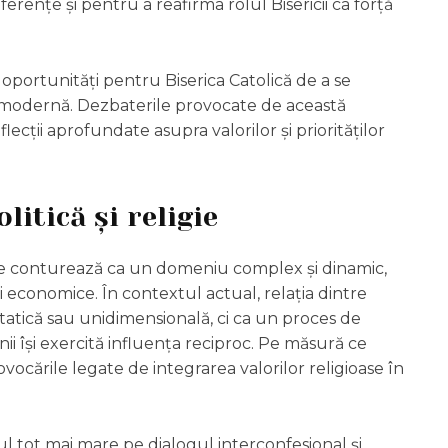
ferențe și pentru a reafirma rolul Bisericii ca forță
i oportunități pentru Biserica Catolică de a se
a modernă. Dezbaterile provocate de această
ecții aprofundate asupra valorilor și priorităților
litică și religie
gie se conturează ca un domeniu complex și dinamic,
și economice. În contextul actual, relația dintre
a statică sau unidimensională, ci ca un proces de
i își exercită influența reciproc. Pe măsură ce
rovocările legate de integrarea valorilor religioase în
 tot mai mare pe dialogul interconfesional și