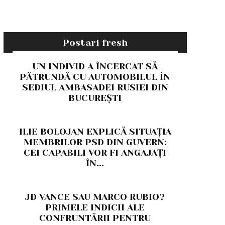
Postari fresh
UN INDIVID A ÎNCERCAT SĂ
PĂTRUNDĂ CU AUTOMOBILUL ÎN
SEDIUL AMBASADEI RUSIEI DIN
BUCUREȘTI
ILIE BOLOJAN EXPLICĂ SITUAȚIA
MEMBRILOR PSD DIN GUVERN:
CEI CAPABILI VOR FI ANGAJAȚI
ÎN...
JD VANCE SAU MARCO RUBIO?
PRIMELE INDICII ALE
CONFRUNTĂRII PENTRU