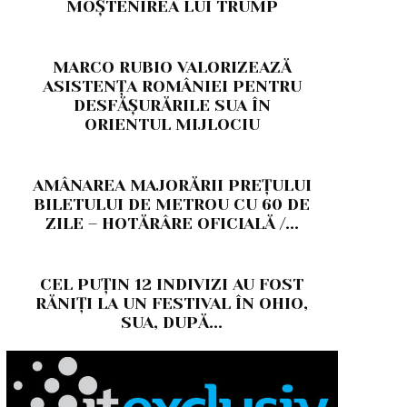
MOȘTENIREA LUI TRUMP
MARCO RUBIO VALORIZEAZĂ
ASISTENȚA ROMÂNIEI PENTRU
DESFĂȘURĂRILE SUA ÎN
ORIENTUL MIJLOCIU
AMÂNAREA MAJORĂRII PREȚULUI
BILETULUI DE METROU CU 60 DE
ZILE – HOTĂRÂRE OFICIALĂ /...
CEL PUȚIN 12 INDIVIZI AU FOST
RĂNIȚI LA UN FESTIVAL ÎN OHIO,
SUA, DUPĂ...