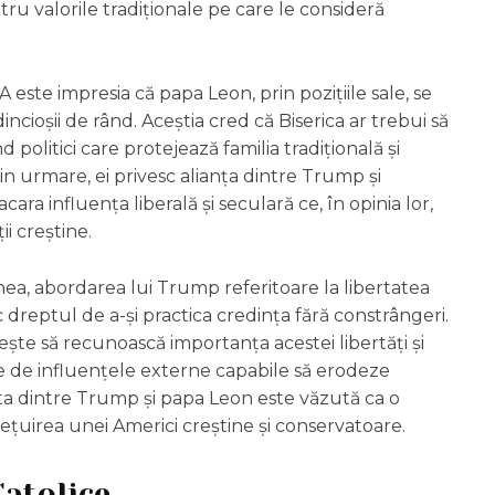
ru valorile tradiționale pe care le consideră
 este impresia că papa Leon, prin pozițiile sale, se
ncioșii de rând. Aceștia cred că Biserica ar trebui să
politici care protejează familia tradițională și
rin urmare, ei privesc alianța dintre Trump și
a influența liberală și seculară ce, în opinia lor,
i creștine.
nea, abordarea lui Trump referitoare la libertatea
sc dreptul de a-și practica credința fără constrângeri.
șește să recunoască importanța acestei libertăți și
se de influențele externe capabile să erodeze
isputa dintre Trump și papa Leon este văzută ca o
țuirea unei Americi creștine și conservatoare.
Catolice