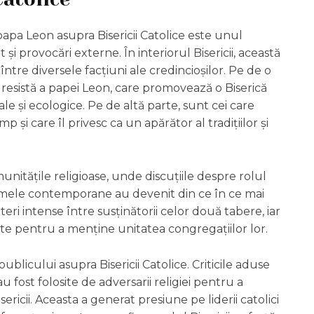
apa Leon asupra Bisericii Catolice este unul
și provocări externe. În interiorul Bisericii, această
ntre diversele facțiuni ale credincioșilor. Pe de o
ogresistă a papei Leon, care promovează o Biserică
ale și ecologice. Pe de altă parte, sunt cei care
 și care îl privesc ca un apărător al tradițiilor și
munitățile religioase, unde discuțiile despre rolul
oblemele contemporane au devenit din ce în ce mai
eri intense între susținătorii celor două tabere, iar
icte pentru a menține unitatea congregațiilor lor.
blicului asupra Bisericii Catolice. Criticile aduse
 fost folosite de adversarii religiei pentru a
sericii. Aceasta a generat presiune pe liderii catolici