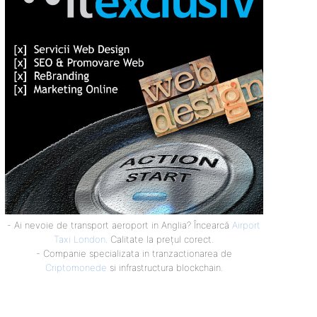
- Ai nevoie de transport aeroport in Anglia? Încearcă
Airport
Taxi London
. Calitate la prețul corect.
- Companie specializata in tranzactionarea de
Criptomonede
si infrastructura blockchain.