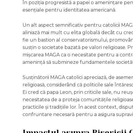
în poziția progresistă a papei o amenințare pent
esențiale pentru identitatea americană.
Un alt aspect semnificativ pentru catolicii MAGA
aliniază mai mult cu elita globală decât cu credi
fie un bastion al conservatorismului, promovând 
susțin o societate bazată pe valori religioase. P
mișcarea MAGA ca o necesitate pentru a contracar
amenință să submineze fundamentele societăți
Susținătorii MAGA catolici apreciază, de aseme
religioasă, considerând că politicile sale întăre
Ei cred că papa Leon, prin criticile sale, nu reu
necesitatea de a proteja comunitățile religioa
practicile și tradițiile lor. În acest context, d
confruntare necesară pentru a asigura supravie
Impactul asupra Bisericii 