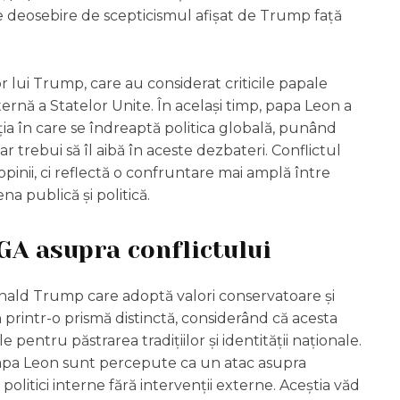
re deosebire de scepticismul afișat de Trump față
or lui Trump, care au considerat criticile papale
ernă a Statelor Unite. În același timp, papa Leon a
ția în care se îndreaptă politica globală, punând
r trebui să îl aibă în aceste dezbateri. Conflictul
opinii, ci reflectă o confruntare mai amplă între
ena publică și politică.
GA asupra conflictului
Donald Trump care adoptă valori conservatoare și
 printr-o prismă distinctă, considerând că acesta
pentru păstrarea tradițiilor și identității naționale.
 papa Leon sunt percepute ca un atac asupra
i politici interne fără intervenții externe. Aceștia văd