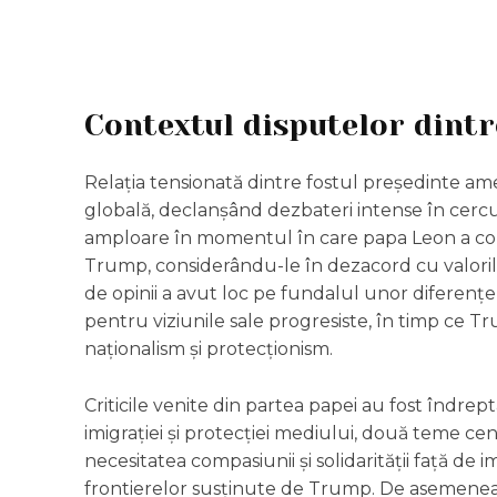
Contextul disputelor dint
Relația tensionată dintre fostul președinte a
globală, declanșând dezbateri intense în cercuril
amploare în momentul în care papa Leon a c
Trump, considerându-le în dezacord cu valorile
de opinii a avut loc pe fundalul unor diferenț
pentru viziunile sale progresiste, în timp ce
naționalism și protecționism.
Criticile venite din partea papei au fost îndrep
imigrației și protecției mediului, două teme cent
necesitatea compasiunii și solidarității față de im
frontierelor susținute de Trump. De asemenea,