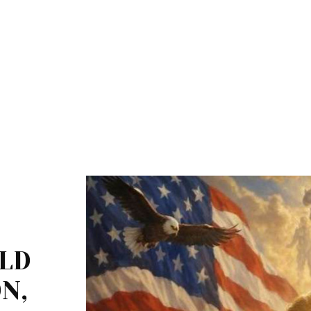
ALD
N,