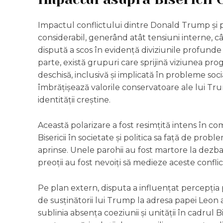
Impactul conflictului dintre Donald Trump și p
considerabil, generând atât tensiuni interne, cât 
dispută a scos în evidență diviziunile profunde î
parte, există grupuri care sprijină viziunea pr
deschisă, inclusivă și implicată în probleme soci
îmbrățișează valorile conservatoare ale lui Trump
identității creștine.
Această polarizare a fost resimțită intens în co
Bisericii în societate și politica sa față de pr
aprinse. Unele parohii au fost martore la dezbat
preoții au fost nevoiți să medieze aceste confl
Pe plan extern, disputa a influențat percepția pu
de susținătorii lui Trump la adresa papei Leon au
sublinia absența coeziunii și unității în cadrul Bi