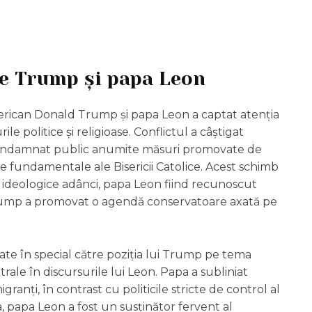
re Trump și papa Leon
merican Donald Trump și papa Leon a captat atenția
e politice și religioase. Conflictul a câștigat
ondamnat public anumite măsuri promovate de
 fundamentale ale Bisericii Catolice. Acest schimb
e ideologice adânci, papa Leon fiind recunoscut
 Trump a promovat o agendă conservatoare axată pe
tate în special către poziția lui Trump pe tema
rale în discursurile lui Leon. Papa a subliniat
igranți, în contrast cu politicile stricte de control al
 papa Leon a fost un susținător fervent al