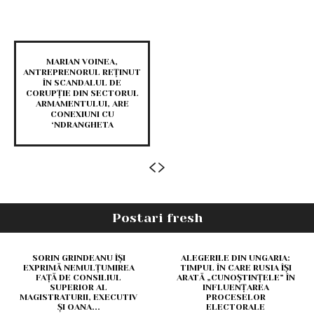
MARIAN VOINEA,
ANTREPRENORUL REȚINUT
ÎN SCANDALUL DE
CORUPȚIE DIN SECTORUL
ARMAMENTULUI, ARE
CONEXIUNI CU
‘NDRANGHETA
Postari fresh
SORIN GRINDEANU ÎȘI
ALEGERILE DIN UNGARIA:
EXPRIMĂ NEMULȚUMIREA
TIMPUL ÎN CARE RUSIA ÎȘI
FAȚĂ DE CONSILIUL
ARATĂ „CUNOȘTINȚELE” ÎN
SUPERIOR AL
INFLUENȚAREA
MAGISTRATURII, EXECUTIV
PROCESELOR
ȘI OANA...
ELECTORALE