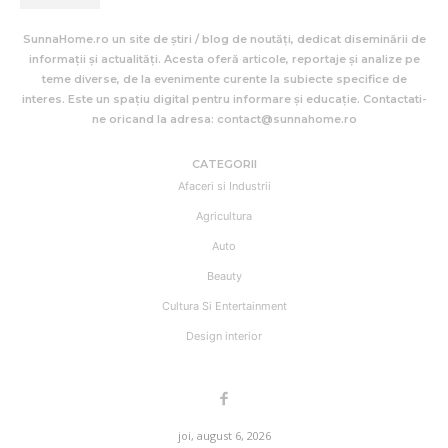
SunnaHome.ro un site de știri / blog de noutăți, dedicat diseminării de
informații și actualități. Acesta oferă articole, reportaje și analize pe
teme diverse, de la evenimente curente la subiecte specifice de
interes. Este un spațiu digital pentru informare și educație. Contactati-
ne oricand la adresa: contact@sunnahome.ro
CATEGORII
Afaceri si Industrii
Agricultura
Auto
Beauty
Cultura Si Entertainment
Design interior
joi, august 6, 2026