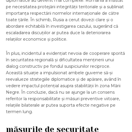
diplomatice au devenit mai complexe. România a insistat
pe necesitatea protejării integrității teritoriale și a subliniat
importanța respectării normelor internaționale de către
toate țările. În schimb, Rusia a cerut dovezi clare și o
abordare echitabilă în investigarea cazului, sugerând că
escaladarea discuțiilor ar putea duce la deteriorarea
relațiilor economice și politice.
În plus, incidentul a evidențiat nevoia de cooperare sporită
în securitatea regională și dificultatea menținerii unui
dialog constructiv pe fondul suspiciunilor reciproce.
Această situație a impulsionat ambele guverne să-și
reevalueze strategiile diplomatice și de apărare, având în
vedere impactul potențial asupra stabilității în zona Mării
Negre. În concluzie, dacă nu se ajunge la un consens
referitor la responsabilitate și măsuri preventive viitoare,
relațiile bilaterale ar putea suporta efecte negative pe
termen lung.
măsurile de securitate