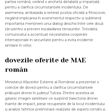
partea română, cerând o anchetă detaliată și imparțială
pentru a clarifica circumstanțele incidentului. De
asemenea, ambasada a reiterat poziția oficială a Moscovei,
negând implicarea în evenimentul respectiv și subliniind
importanța menținerii unui dialog deschis între cele două
țări pentru a preveni escaladarea tensiunilor. Totodată,
comunicatul a accentuat necesitatea cooperării
internaționale în securitate pentru a evita incidente
similare în viitor.
dovezile oferite de MAE
român
Ministerul Afacerilor Externe al României a prezentat o
colecție de dovezi pentru a clarifica circumstanțele
prăbușirii dronei în județul Tulcea. Printre acestea se
găsesc imagini satelitare ce surprind traiectoria dronei
înainte de impact, piese recuperate de la locul incidentului
și analize tehnice preliminare realizate de experți români și