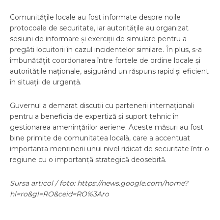
Comunitățile locale au fost informate despre noile
protocoale de securitate, iar autoritățile au organizat
sesiuni de informare și exerciții de simulare pentru a
pregăti locuitorii în cazul incidentelor similare. În plus, s-a
îmbunătățit coordonarea între forțele de ordine locale și
autoritățile naționale, asigurând un răspuns rapid și eficient
în situații de urgență.
Guvernul a demarat discuții cu partenerii internaționali
pentru a beneficia de expertiză și suport tehnic în
gestionarea amenințărilor aeriene. Aceste măsuri au fost
bine primite de comunitatea locală, care a accentuat
importanța menținerii unui nivel ridicat de securitate într-o
regiune cu o importanță strategică deosebită.
Sursa articol / foto: https://news.google.com/home?
hl=ro&gl=RO&ceid=RO%3Aro