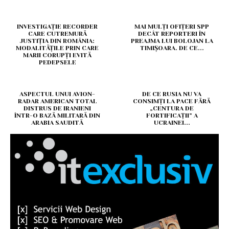
INVESTIGAȚIE RECORDER
MAI MULȚI OFIȚERI SPP
CARE CUTREMURĂ
DECÂT REPORTERI ÎN
JUSTIȚIA DIN ROMÂNIA:
PREAJMA LUI BOLOJAN LA
MODALITĂȚILE PRIN CARE
TIMIȘOARA. DE CE...
MARII CORUPȚI EVITĂ
PEDEPSELE
ASPECTUL UNUI AVION-
DE CE RUSIA NU VA
RADAR AMERICAN TOTAL
CONSIMȚI LA PACE FĂRĂ
DISTRUS DE IRANIENI
„CENTURA DE
ÎNTR-O BAZĂ MILITARĂ DIN
FORTIFICAȚII” A
ARABIA SAUDITĂ
UCRAINEI...