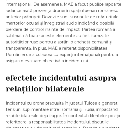
internaționali. De asemenea, MAE a făcut publice rapoarte
radar ce arată prezența dronei în spațiul aerian românesc
anterior prăbușirii. Dovezile sunt susținute de mărturii ale
martorilor oculari și înregistrări audio indicând o posibilă
pierdere de control înainte de impact. Partea română a
subliniat că toate aceste elemente au fost furnizate
autorităților ruse pentru a sprijini o anchetă comună și
transparentă. În plus, MAE a reiterat disponibilitatea
României de a colabora cu experți internaționali pentru a
asigura o evaluare obiectivă a incidentului.
efectele incidentului asupra
relațiilor bilaterale
Incidentul cu drona prăbușită în județul Tulcea a generat
tensiuni suplimentare între România și Rusia, impactând
relațiile bilaterale deja fragile. În contextul diferitelor poziții
referitoare la responsabilitatea incidentului, discuțiile