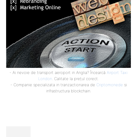
- Ai nevoie de transport aeroport in Anglia? Încearcă
Airport Taxi
London
. Calitate la prețul corect.
- Companie specializata in tranzactionarea de
Criptomonede
si
infrastructura blockchain.