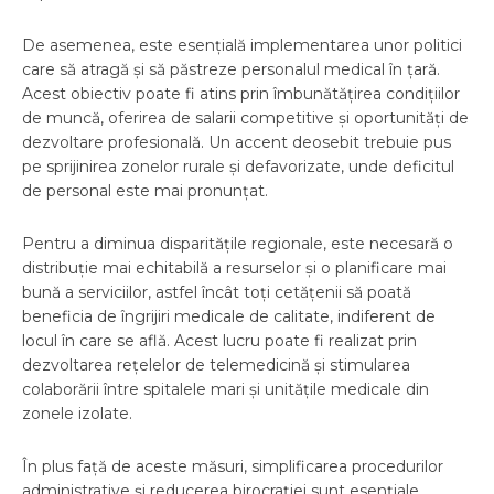
De asemenea, este esențială implementarea unor politici
care să atragă și să păstreze personalul medical în țară.
Acest obiectiv poate fi atins prin îmbunătățirea condițiilor
de muncă, oferirea de salarii competitive și oportunități de
dezvoltare profesională. Un accent deosebit trebuie pus
pe sprijinirea zonelor rurale și defavorizate, unde deficitul
de personal este mai pronunțat.
Pentru a diminua disparitățile regionale, este necesară o
distribuție mai echitabilă a resurselor și o planificare mai
bună a serviciilor, astfel încât toți cetățenii să poată
beneficia de îngrijiri medicale de calitate, indiferent de
locul în care se află. Acest lucru poate fi realizat prin
dezvoltarea rețelelor de telemedicină și stimularea
colaborării între spitalele mari și unitățile medicale din
zonele izolate.
În plus față de aceste măsuri, simplificarea procedurilor
administrative și reducerea birocrației sunt esențiale