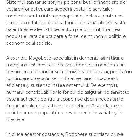
Sistemul sanitar se sprijină pe contribuțiile financiare ale
cetățenilor activi, care acoperă costurile serviciilor
medicale pentru întreaga populație, inclusiv pentru cei
care nu contribuie direct la fondul de sănătate. Această
balanță este afectată de factori precum îmbătrânirea
populației, rata de ocupare a forței de muncă și politicile
economice și sociale.
Alexandru Rogobete, specialist în domeniul sănătății, a
menționat că, deși s-au realizat progrese importante în
gestionarea fondurilor și în furnizarea de servicii, persistă în
continuare provocări semnificative care impactează
eficiența și sustenabilitatea sistemului. De exemplu,
numărul contribuabililor la fondul de asigurări de sănătate
este insuficient pentru a acoperi pe deplin necesitățile
financiare ale unui sistem care trebuie să se adapteze
cerințelor unei populații cu nevoi medicale variate și în
creștere.
În ciuda acestor obstacole, Rogobete subliniază că s-a