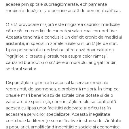
adesea prin spitale supraaglomerate, echipamente
medicale depășite și o penurie acută de personal calificat.
O altă provocare majoră este migrarea cadrelor medicale
către țări cu condiții de muncă și salarii mai competitive.
Această tendință a condus la un deficit cronic de medici și
asistente, în special în zonele rurale și în unitățile de stat.
Lipsa personalului medical nu afectează doar calitatea
îngrijirilor, ci crește și presiunea asupra celor rămași,
cauzând burnout și o scădere a moralului angajaților din
sectorul sanitar.
Disparitățile regionale în accesul la servicii medicale
reprezintă, de asemenea, o problemă majoră. În timp ce
orașele mari beneficiază de spitale bine dotate și de o
varietate de specialiști, comunitățile rurale se confruntă
adesea cu lipsa unor facilități adecvate și dificultăți în
accesarea serviciilor specializate. Această inegalitate
contribuie la diferențe semnificative în starea de sănătate
a populației, amplificând inechitățile sociale și economice.