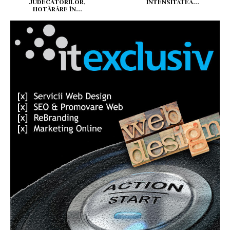
JUDECĂTORILOR,
INTENSITATEA...
HOTĂRÂRE ÎN...