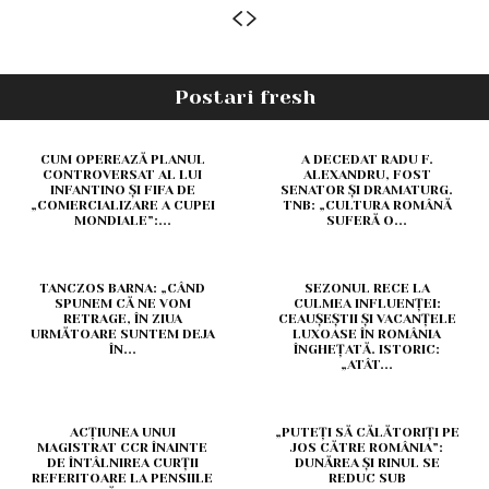
Postari fresh
CUM OPEREAZĂ PLANUL
A DECEDAT RADU F.
CONTROVERSAT AL LUI
ALEXANDRU, FOST
INFANTINO ȘI FIFA DE
SENATOR ȘI DRAMATURG.
„COMERCIALIZARE A CUPEI
TNB: „CULTURA ROMÂNĂ
MONDIALE”:...
SUFERĂ O...
TANCZOS BARNA: „CÂND
SEZONUL RECE LA
SPUNEM CĂ NE VOM
CULMEA INFLUENȚEI:
RETRAGE, ÎN ZIUA
CEAUȘEȘTII ȘI VACANȚELE
URMĂTOARE SUNTEM DEJA
LUXOASE ÎN ROMÂNIA
ÎN...
ÎNGHEȚATĂ. ISTORIC:
„ATÂT...
ACȚIUNEA UNUI
„PUTEȚI SĂ CĂLĂTORIȚI PE
MAGISTRAT CCR ÎNAINTE
JOS CĂTRE ROMÂNIA”:
DE ÎNTÂLNIREA CURȚII
DUNĂREA ȘI RINUL SE
REFERITOARE LA PENSIILE
REDUC SUB