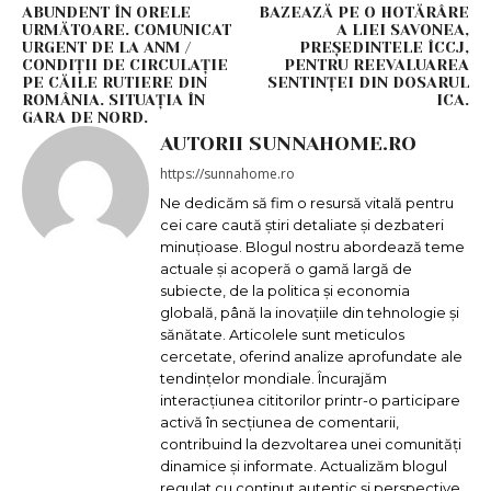
ABUNDENT ÎN ORELE
BAZEAZĂ PE O HOTĂRÂRE
URMĂTOARE. COMUNICAT
A LIEI SAVONEA,
URGENT DE LA ANM /
PREȘEDINTELE ÎCCJ,
CONDIȚII DE CIRCULAȚIE
PENTRU REEVALUAREA
PE CĂILE RUTIERE DIN
SENTINȚEI DIN DOSARUL
ROMÂNIA. SITUAȚIA ÎN
ICA.
GARA DE NORD.
AUTORII SUNNAHOME.RO
https://sunnahome.ro
Ne dedicăm să fim o resursă vitală pentru
cei care caută știri detaliate și dezbateri
minuțioase. Blogul nostru abordează teme
actuale și acoperă o gamă largă de
subiecte, de la politica și economia
globală, până la inovațiile din tehnologie și
sănătate. Articolele sunt meticulos
cercetate, oferind analize aprofundate ale
tendințelor mondiale. Încurajăm
interacțiunea cititorilor printr-o participare
activă în secțiunea de comentarii,
contribuind la dezvoltarea unei comunități
dinamice și informate. Actualizăm blogul
regulat cu conținut autentic și perspective