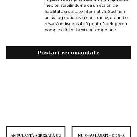
inedite, stabilindu-ne ca un etalon de
fiabilitate și calitate informativă. Susținem
un dialog educativ și constructiv, oferind o
resursă indispensabilă pentru înțelegerea
complexităților lumii contemporane.
Postari recomandate
AMBULANȚĂ AGRESATĂ CU
NU S-AU LĂSAT! » CE S-A