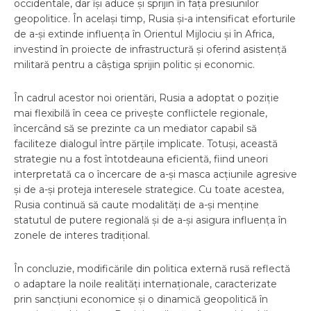
occidentale, dar își aduce și sprijin în fața presiunilor
geopolitice. În același timp, Rusia și-a intensificat eforturile
de a-și extinde influența în Orientul Mijlociu și în Africa,
investind în proiecte de infrastructură și oferind asistență
militară pentru a câștiga sprijin politic și economic.
În cadrul acestor noi orientări, Rusia a adoptat o poziție
mai flexibilă în ceea ce privește conflictele regionale,
încercând să se prezinte ca un mediator capabil să
faciliteze dialogul între părțile implicate. Totuși, această
strategie nu a fost întotdeauna eficientă, fiind uneori
interpretată ca o încercare de a-și masca acțiunile agresive
și de a-și proteja interesele strategice. Cu toate acestea,
Rusia continuă să caute modalități de a-și menține
statutul de putere regională și de a-și asigura influența în
zonele de interes tradițional.
În concluzie, modificările din politica externă rusă reflectă
o adaptare la noile realități internaționale, caracterizate
prin sancțiuni economice și o dinamică geopolitică în