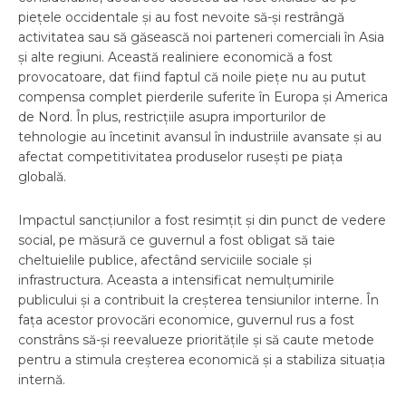
piețele occidentale și au fost nevoite să-și restrângă
activitatea sau să găsească noi parteneri comerciali în Asia
și alte regiuni. Această realiniere economică a fost
provocatoare, dat fiind faptul că noile piețe nu au putut
compensa complet pierderile suferite în Europa și America
de Nord. În plus, restricțiile asupra importurilor de
tehnologie au încetinit avansul în industriile avansate și au
afectat competitivitatea produselor rusești pe piața
globală.
Impactul sancțiunilor a fost resimțit și din punct de vedere
social, pe măsură ce guvernul a fost obligat să taie
cheltuielile publice, afectând serviciile sociale și
infrastructura. Aceasta a intensificat nemulțumirile
publicului și a contribuit la creșterea tensiunilor interne. În
fața acestor provocări economice, guvernul rus a fost
constrâns să-și reevalueze prioritățile și să caute metode
pentru a stimula creșterea economică și a stabiliza situația
internă.