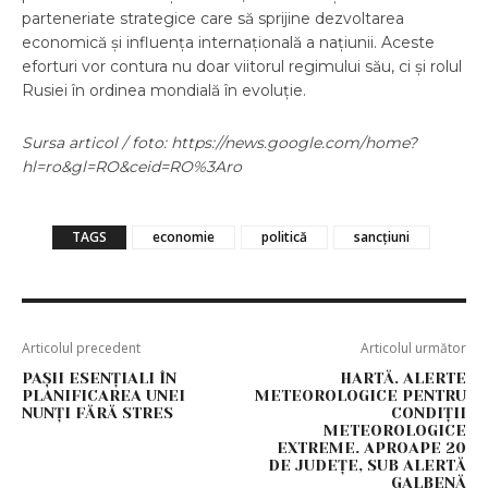
parteneriate strategice care să sprijine dezvoltarea
economică și influența internațională a națiunii. Aceste
eforturi vor contura nu doar viitorul regimului său, ci și rolul
Rusiei în ordinea mondială în evoluție.
Sursa articol / foto: https://news.google.com/home?
hl=ro&gl=RO&ceid=RO%3Aro
TAGS
economie
politică
sancțiuni
Articolul precedent
Articolul următor
PAȘII ESENȚIALI ÎN
HARTĂ. ALERTE
PLANIFICAREA UNEI
METEOROLOGICE PENTRU
NUNȚI FĂRĂ STRES
CONDIȚII
METEOROLOGICE
EXTREME. APROAPE 20
DE JUDEȚE, SUB ALERTĂ
GALBENĂ