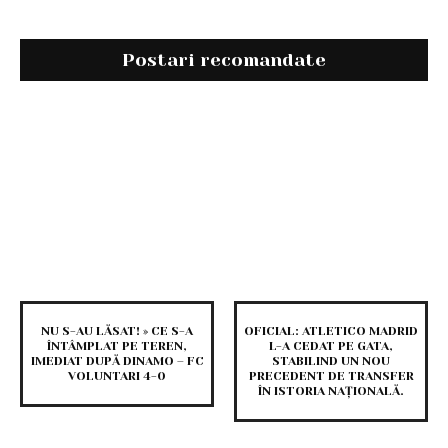
Postari recomandate
NU S-AU LĂSAT! » CE S-A
OFICIAL: ATLETICO MADRID
ÎNTÂMPLAT PE TEREN,
L-A CEDAT PE GATA,
IMEDIAT DUPĂ DINAMO – FC
STABILIND UN NOU
VOLUNTARI 4-0
PRECEDENT DE TRANSFER
ÎN ISTORIA NAȚIONALĂ.