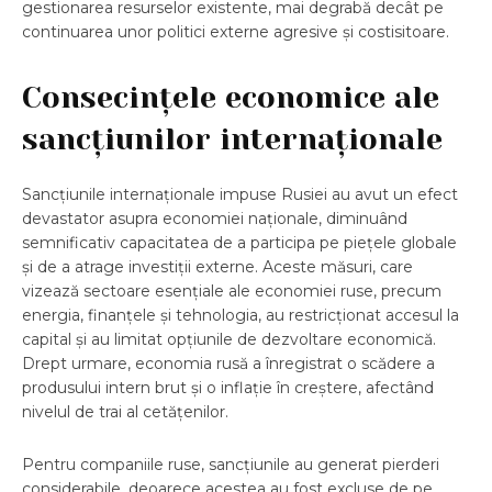
gestionarea resurselor existente, mai degrabă decât pe
continuarea unor politici externe agresive și costisitoare.
Consecințele economice ale
sancțiunilor internaționale
Sancțiunile internaționale impuse Rusiei au avut un efect
devastator asupra economiei naționale, diminuând
semnificativ capacitatea de a participa pe piețele globale
și de a atrage investiții externe. Aceste măsuri, care
vizează sectoare esențiale ale economiei ruse, precum
energia, finanțele și tehnologia, au restricționat accesul la
capital și au limitat opțiunile de dezvoltare economică.
Drept urmare, economia rusă a înregistrat o scădere a
produsului intern brut și o inflație în creștere, afectând
nivelul de trai al cetățenilor.
Pentru companiile ruse, sancțiunile au generat pierderi
considerabile, deoarece acestea au fost excluse de pe