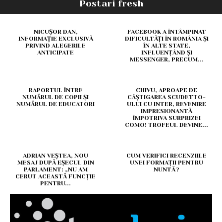
Postari fresh
NICUȘOR DAN,
FACEBOOK A ÎNTÂMPINAT
INFORMAȚIE EXCLUSIVĂ
DIFICULTĂȚI ÎN ROMÂNIA ȘI
PRIVIND ALEGERILE
ÎN ALTE STATE,
ANTICIPATE
INFLUENȚÂND ȘI
MESSENGER, PRECUM...
RAPORTUL ÎNTRE
CHIVU, APROAPE DE
NUMĂRUL DE COPII ȘI
CÂȘTIGAREA SCUDETTO-
NUMĂRUL DE EDUCATORI
ULUI CU INTER, REVENIRE
IMPRESIONANTĂ
ÎMPOTRIVA SURPRIZEI
COMO! TROFEUL DEVINE...
ADRIAN VEȘTEA, NOU
CUM VERIFICI RECENZIILE
MESAJ DUPĂ EȘECUL DIN
UNEI FORMAȚII PENTRU
PARLAMENT: „NU AM
NUNTĂ?
CERUT ACEASTĂ FUNCȚIE
PENTRU...