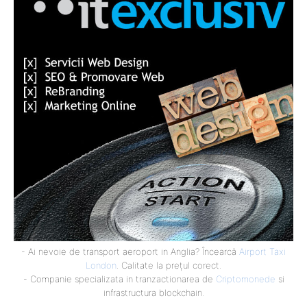
- Ai nevoie de transport aeroport in Anglia? Încearcă
Airport Taxi
London
. Calitate la prețul corect.
- Companie specializata in tranzactionarea de
Criptomonede
si
infrastructura blockchain.