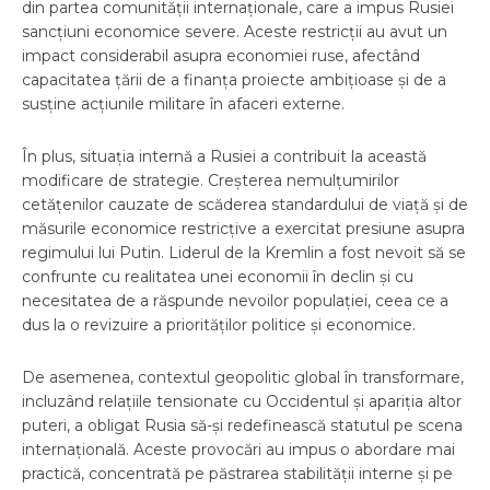
din partea comunității internaționale, care a impus Rusiei
sancțiuni economice severe. Aceste restricții au avut un
impact considerabil asupra economiei ruse, afectând
capacitatea țării de a finanța proiecte ambițioase și de a
susține acțiunile militare în afaceri externe.
În plus, situația internă a Rusiei a contribuit la această
modificare de strategie. Creșterea nemulțumirilor
cetățenilor cauzate de scăderea standardului de viață și de
măsurile economice restricțive a exercitat presiune asupra
regimului lui Putin. Liderul de la Kremlin a fost nevoit să se
confrunte cu realitatea unei economii în declin și cu
necesitatea de a răspunde nevoilor populației, ceea ce a
dus la o revizuire a priorităților politice și economice.
De asemenea, contextul geopolitic global în transformare,
incluzând relațiile tensionate cu Occidentul și apariția altor
puteri, a obligat Rusia să-și redefinească statutul pe scena
internațională. Aceste provocări au impus o abordare mai
practică, concentrată pe păstrarea stabilității interne și pe