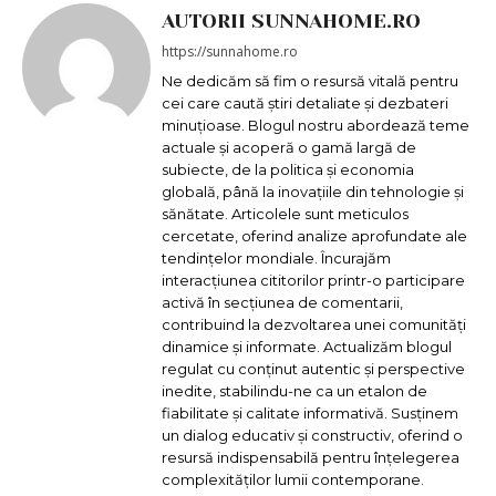
AUTORII SUNNAHOME.RO
https://sunnahome.ro
Ne dedicăm să fim o resursă vitală pentru
cei care caută știri detaliate și dezbateri
minuțioase. Blogul nostru abordează teme
actuale și acoperă o gamă largă de
subiecte, de la politica și economia
globală, până la inovațiile din tehnologie și
sănătate. Articolele sunt meticulos
cercetate, oferind analize aprofundate ale
tendințelor mondiale. Încurajăm
interacțiunea cititorilor printr-o participare
activă în secțiunea de comentarii,
contribuind la dezvoltarea unei comunități
dinamice și informate. Actualizăm blogul
regulat cu conținut autentic și perspective
inedite, stabilindu-ne ca un etalon de
fiabilitate și calitate informativă. Susținem
un dialog educativ și constructiv, oferind o
resursă indispensabilă pentru înțelegerea
complexităților lumii contemporane.