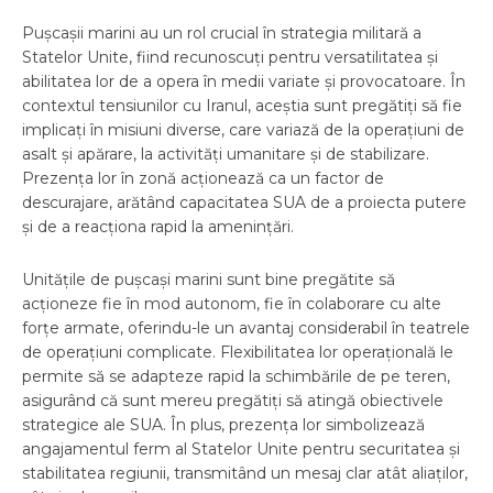
Pușcașii marini au un rol crucial în strategia militară a
Statelor Unite, fiind recunoscuți pentru versatilitatea și
abilitatea lor de a opera în medii variate și provocatoare. În
contextul tensiunilor cu Iranul, aceștia sunt pregătiți să fie
implicați în misiuni diverse, care variază de la operațiuni de
asalt și apărare, la activități umanitare și de stabilizare.
Prezența lor în zonă acționează ca un factor de
descurajare, arătând capacitatea SUA de a proiecta putere
și de a reacționa rapid la amenințări.
Unitățile de pușcași marini sunt bine pregătite să
acționeze fie în mod autonom, fie în colaborare cu alte
forțe armate, oferindu-le un avantaj considerabil în teatrele
de operațiuni complicate. Flexibilitatea lor operațională le
permite să se adapteze rapid la schimbările de pe teren,
asigurând că sunt mereu pregătiți să atingă obiectivele
strategice ale SUA. În plus, prezența lor simbolizează
angajamentul ferm al Statelor Unite pentru securitatea și
stabilitatea regiunii, transmitând un mesaj clar atât aliaților,