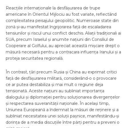
Reacțiile internaționale la desfășurarea de trupe
americane în Orientul Mijlociu au fost variate, reflectând
complexitatea peisajului geopolitic. Numeroase state din
zonă și-au manifestat îngrijorarea față de escaladarea
tensiunilor și riscul unui conflict deschis. Aliații tradiționali ai
SUA, precum Israelul și anumite națiuni din Consiliul de
Cooperare al Golfului, au apreciat această mișcare drept o
măsură necesară pentru a contracara influența Iranului și a
proteja securitatea regională.
În contrast, țări precum Rusia și China au exprimat critici
față de desfășurarea militară, considerând-o o provocare
ce ar putea destabiliza și mai mult o regiune deja
tensionată. Aceste națiuni au subliniat importanța
dialogului și diplomației pentru soluționarea divergențelor
și respectarea suveranității naționale. În același timp,
Uniunea Europeană a îndemnat la măsuri de reținere și a
subliniat necesitatea unei soluții pașnice, manifestându-și
dorința de a media discuțiile între părți pentru a preveni o