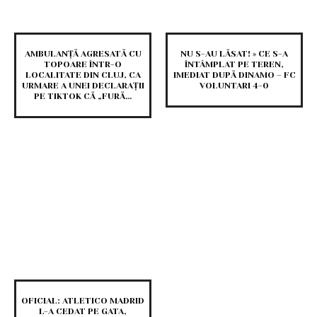
AMBULANȚĂ AGRESATĂ CU
NU S-AU LĂSAT! » CE S-A
TOPOARE ÎNTR-O
ÎNTÂMPLAT PE TEREN,
LOCALITATE DIN CLUJ, CA
IMEDIAT DUPĂ DINAMO – FC
URMARE A UNEI DECLARAȚII
VOLUNTARI 4-0
PE TIKTOK CĂ „FURĂ…
OFICIAL: ATLETICO MADRID
L-A CEDAT PE GATA,