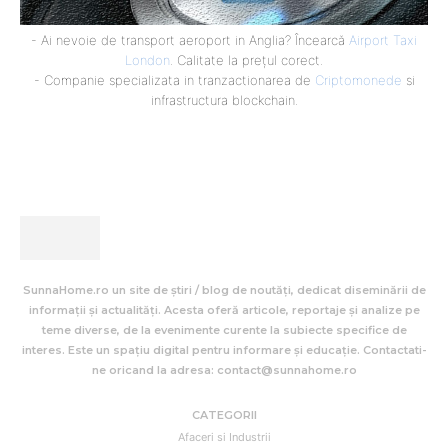
- Ai nevoie de transport aeroport in Anglia? Încearcă
Airport Taxi
London
. Calitate la prețul corect.
- Companie specializata in tranzactionarea de
Criptomonede
si
infrastructura blockchain.
SunnaHome.ro un site de știri / blog de noutăți, dedicat diseminării de
informații și actualități. Acesta oferă articole, reportaje și analize pe
teme diverse, de la evenimente curente la subiecte specifice de
interes. Este un spațiu digital pentru informare și educație. Contactati-
ne oricand la adresa: contact@sunnahome.ro
CATEGORII
Afaceri si Industrii