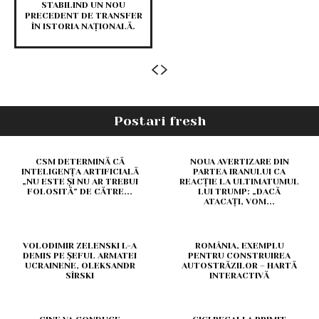
STABILIND UN NOU
PRECEDENT DE TRANSFER
ÎN ISTORIA NAȚIONALĂ.
Postari fresh
CSM DETERMINĂ CĂ
NOUA AVERTIZARE DIN
INTELIGENȚA ARTIFICIALĂ
PARTEA IRANULUI CA
„NU ESTE ȘI NU AR TREBUI
REACȚIE LA ULTIMATUMUL
FOLOSITĂ” DE CĂTRE...
LUI TRUMP: „DACĂ
ATACAȚI, VOM...
VOLODIMIR ZELENSKI L-A
ROMÂNIA, EXEMPLU
DEMIS PE ȘEFUL ARMATEI
PENTRU CONSTRUIREA
UCRAINENE, OLEKSANDR
AUTOSTRĂZILOR – HARTĂ
SÎRSKI
INTERACTIVĂ