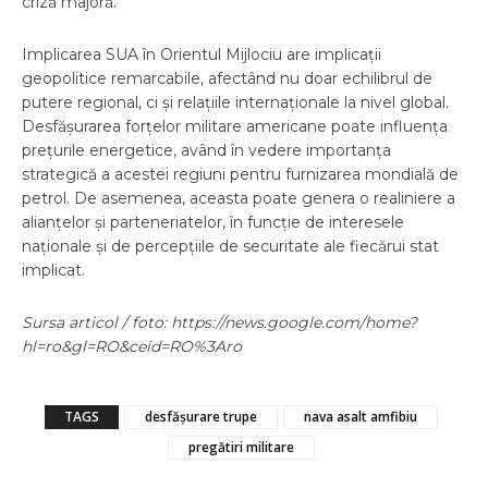
criză majoră.
Implicarea SUA în Orientul Mijlociu are implicații
geopolitice remarcabile, afectând nu doar echilibrul de
putere regional, ci și relațiile internaționale la nivel global.
Desfășurarea forțelor militare americane poate influența
prețurile energetice, având în vedere importanța
strategică a acestei regiuni pentru furnizarea mondială de
petrol. De asemenea, aceasta poate genera o realiniere a
alianțelor și parteneriatelor, în funcție de interesele
naționale și de percepțiile de securitate ale fiecărui stat
implicat.
Sursa articol / foto: https://news.google.com/home?
hl=ro&gl=RO&ceid=RO%3Aro
TAGS
desfășurare trupe
nava asalt amfibiu
pregătiri militare