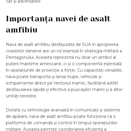
cât și adversarilor.
Importanța navei de asalt
amfibiu
Nava de asalt amfibiu desfășurată de SUA în apropierea
coastelor iraniene are un rol esențial în strategia militară a
Pentagonului. Aceasta reprezintă nu doar un simbol al
puterii maritime americane, ci și o componentă esențială
în operațiunile de proiecție a forței. Cu capacități versatile,
nava poate transporta și lansa trupe, vehicule și
echipamente direct pe teritoriul inamic, facilitând astfel
desfășurarea rapidă și efectivă a pușcașilor marini și a altor
unități terestre.
Dotată cu tehnologie avansată în comunicații și sisteme
de apărare, nava de asalt amfibiu poate funcționa ca o
platformă de comandă și control în timpul operațiunilor
militare. Aceasta permite coordonarea eficientă a