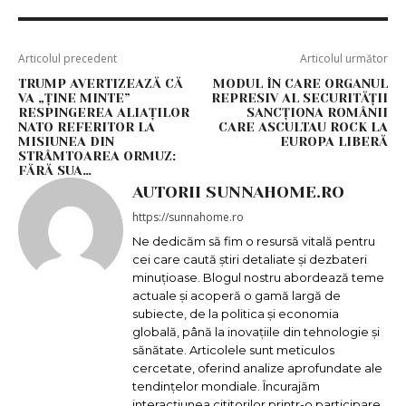
Articolul precedent
Articolul următor
TRUMP AVERTIZEAZĂ CĂ
MODUL ÎN CARE ORGANUL
VA „ȚINE MINTE”
REPRESIV AL SECURITĂȚII
RESPINGEREA ALIAȚILOR
SANCȚIONA ROMÂNII
NATO REFERITOR LA
CARE ASCULTAU ROCK LA
MISIUNEA DIN
EUROPA LIBERĂ
STRÂMTOAREA ORMUZ:
FĂRĂ SUA…
AUTORII SUNNAHOME.RO
https://sunnahome.ro
Ne dedicăm să fim o resursă vitală pentru
cei care caută știri detaliate și dezbateri
minuțioase. Blogul nostru abordează teme
actuale și acoperă o gamă largă de
subiecte, de la politica și economia
globală, până la inovațiile din tehnologie și
sănătate. Articolele sunt meticulos
cercetate, oferind analize aprofundate ale
tendințelor mondiale. Încurajăm
interacțiunea cititorilor printr-o participare