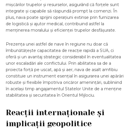
mișcărilor trupelor și resurselor, asigurând că forțele sunt
integrate și capabile să răspundă prompt la comenzi. În
plus, nava poate sprijini operațiuni extinse prin furnizarea
de logistică și ajutor medical, contribuind astfel la
menținerea moralului și eficienței trupelor desfășurate.
Prezența unei astfel de nave în regiune nu doar că
îmbunătățește capacitatea de reacție rapidă a SUA, ci
oferă și un avantaj strategic considerabil în eventualitatea
unor escaladări ale conflictului. Prin abilitatea sa de a
proiecta forță pe uscat, apă și aer, nava de asalt amfibiu
constituie un instrument esențial în asigurarea unei apărări
robuste și flexibile împotriva oricăror amenințări, subliniind
în același timp angajamentul Statelor Unite de a menține
stabilitatea și securitatea în Orientul Mijlociu.
Reacții internaționale și
implicații geopolitice