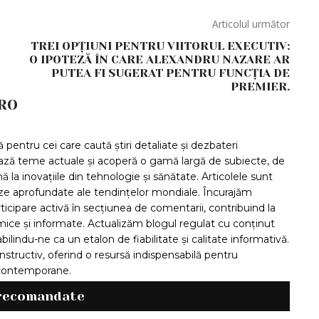
Articolul următor
TREI OPȚIUNI PENTRU VIITORUL EXECUTIV:
O IPOTEZĂ ÎN CARE ALEXANDRU NAZARE AR
PUTEA FI SUGERAT PENTRU FUNCȚIA DE
PREMIER.
RO
pentru cei care caută știri detaliate și dezbateri
ază teme actuale și acoperă o gamă largă de subiecte, de
ă la inovațiile din tehnologie și sănătate. Articolele sunt
ize aprofundate ale tendințelor mondiale. Încurajăm
articipare activă în secțiunea de comentarii, contribuind la
ice și informate. Actualizăm blogul regulat cu conținut
bilindu-ne ca un etalon de fiabilitate și calitate informativă.
structiv, oferind o resursă indispensabilă pentru
i contemporane.
 recomandate