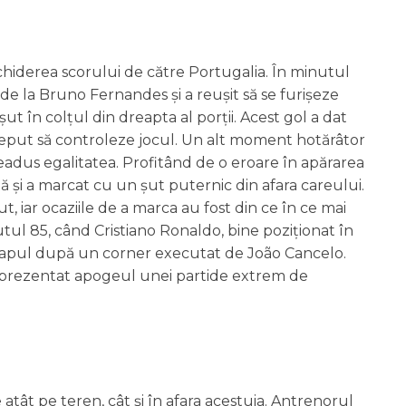
hiderea scorului de către Portugalia. În minutul
 de la Bruno Fernandes și a reușit să se furișeze
șut în colțul din dreapta al porții. Acest gol a dat
eput să controleze jocul. Un alt moment hotărâtor
eadus egalitatea. Profitând de o eroare în apărarea
tă și a marcat cu un șut puternic din afara careului.
t, iar ocaziile de a marca au fost din ce în ce mai
tul 85, când Cristiano Ronaldo, bine poziționat în
u capul după un corner executat de João Cancelo.
a reprezentat apogeul unei partide extrem de
 atât pe teren, cât și în afara acestuia. Antrenorul