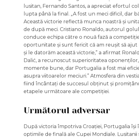
lusitan, Fernando Santos, a apreciat efortul cole
lupta până la final. „A fost un meci dificil, dar 
Această victorie reflectă munca noastră și unit
de după meci. Cristiano Ronaldo, autorul golului
conduce echipa către o nouă fază a competiției
oportunitate și sunt fericit că am reușit să ajut 
și le datorăm această victorie,” a afirmat Ronald
Dalić, a recunoscut superioritatea oponenților, 
momente bune, dar Portugalia a fost mai eficie
asupra viitoarelor meciuri.” Atmosfera din vest
fiind încântați de succesul obținut și promițân
etapele următoare ale competiției.
Următorul adversar
După victoria împotriva Croației, Portugalia îș
optimile de finală ale Cupei Mondiale. Lusitanii