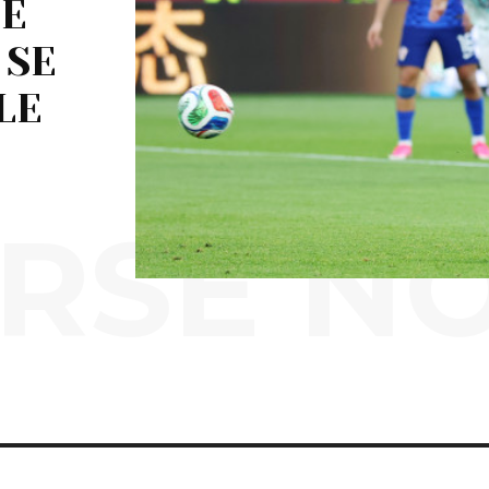
DE
 SE
LE
RSE N