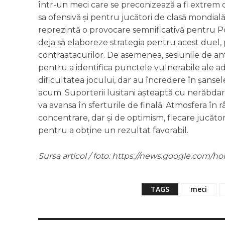
într-un meci care se preconizează a fi extrem
sa ofensivă și pentru jucători de clasă mondi
reprezintă o provocare semnificativă pentru 
deja să elaboreze strategia pentru acest duel, 
contraatacurilor. De asemenea, sesiunile de a
pentru a identifica punctele vulnerabile ale ad
dificultatea jocului, dar au încredere în șanse
acum. Suporterii lusitani așteaptă cu nerăbdar
va avansa în sferturile de finală. Atmosfera î
concentrare, dar și de optimism, fiecare jucăto
pentru a obține un rezultat favorabil.
Sursa articol / foto: https://news.google.co
TAGS
meci