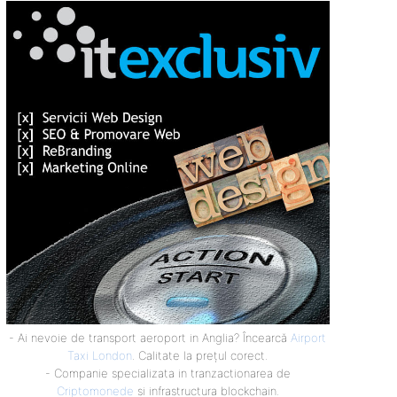
- Ai nevoie de transport aeroport in Anglia? Încearcă
Airport
Taxi London
. Calitate la prețul corect.
- Companie specializata in tranzactionarea de
Criptomonede
si infrastructura blockchain.