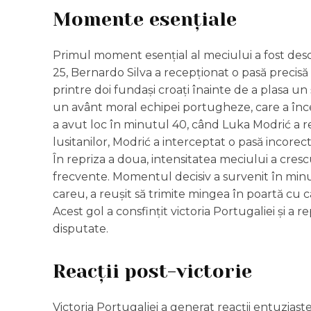
Momente esențiale
Primul moment esențial al meciului a fost desc
25, Bernardo Silva a recepționat o pasă precisă
printre doi fundași croați înainte de a plasa un 
un avânt moral echipei portugheze, care a înc
a avut loc în minutul 40, când Luka Modrić a r
lusitanilor, Modrić a interceptat o pasă incorec
În repriza a doua, intensitatea meciului a crescu
frecvente. Momentul decisiv a survenit în minu
careu, a reușit să trimite mingea în poartă c
Acest gol a consfințit victoria Portugaliei și 
disputate.
Reacții post-victorie
Victoria Portugaliei a generat reacții entuziaste