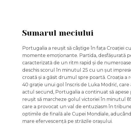
Sumarul meciului
Portugalia a reușit să câștige în fața Croației c
momente emoționante. Partida, desfășurată pe u
caracterizată de un ritm rapid și de numeroase 
deschis scorul în minutul 25 cu un șut impresio
croată și a găsit drumul spre poartă. Croația a
40 grație unui gol înscris de Luka Modrić, care
actul secund, Portugalia a continuat să apese pe
reușit să marcheze golul victoriei în minutul 85
care a provocat un val de entuziasm în tribune. 
optimile de finală ale Cupei Mondiale, aducând
mare efervescență pe străzile orașului.