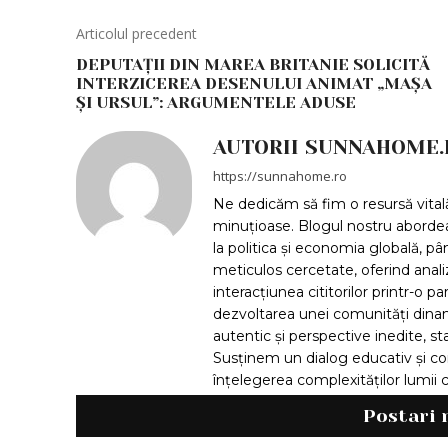
Articolul precedent
DEPUTAȚII DIN MAREA BRITANIE SOLICITĂ
INTERZICEREA DESENULUI ANIMAT „MAȘA
ȘI URSUL”: ARGUMENTELE ADUSE
AUTORII SUNNAHOME.
https://sunnahome.ro
Ne dedicăm să fim o resursă vitală 
minuțioase. Blogul nostru aborde
la politica și economia globală, pân
meticulos cercetate, oferind anal
interacțiunea cititorilor printr-o p
dezvoltarea unei comunități dinam
autentic și perspective inedite, sta
Susținem un dialog educativ și con
înțelegerea complexităților lumi
Postari