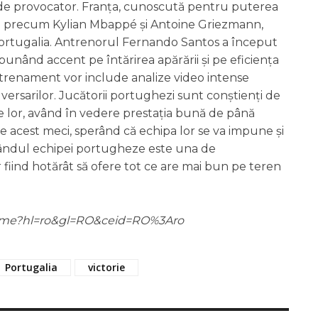
 de provocator. Franța, cunoscută pentru puterea
ală precum Kylian Mbappé și Antoine Griezmann,
Portugalia. Antrenorul Fernando Santos a început
punând accent pe întărirea apărării și pe eficiența
ntrenament vor include analize video intense
versarilor. Jucătorii portughezi sunt conștienți de
le lor, având în vedere prestația bună de până
e acest meci, sperând că echipa lor se va impune și
n rândul echipei portugheze este una de
r fiind hotărât să ofere tot ce are mai bun pe teren
m/home?hl=ro&gl=RO&ceid=RO%3Aro
Portugalia
victorie