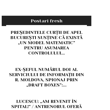
Postari fresh
PREȘEDINTELE CURȚII DE APEL
BUCUREȘTI SUSȚINE CĂ EXISTĂ
„UN MODEL MATEMATIC”
PENTRU ASUMAREA
CONTROLULUI...
EX-ȘEFUL NUMĂRUL DOI AL
SERVICIULUI DE INFORMAȚII DIN
R. MOLDOVA, SPIONAJ PRIN
„DRAFT BOXES”:...
LUCESCU: „AM REVENIT ÎN
SPITAL!” / ANTRENORUL OFERĂ