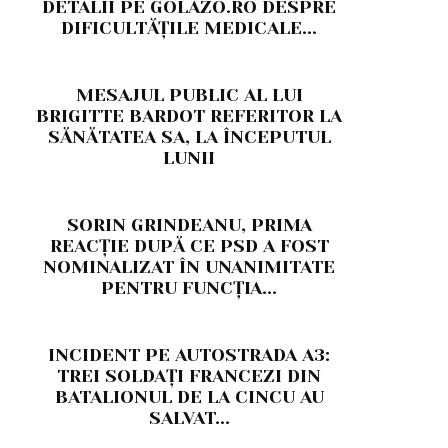
DETALII PE GOLAZO.RO DESPRE
DIFICULTĂȚILE MEDICALE...
MESAJUL PUBLIC AL LUI
BRIGITTE BARDOT REFERITOR LA
SĂNĂTATEA SA, LA ÎNCEPUTUL
LUNII
SORIN GRINDEANU, PRIMA
REACȚIE DUPĂ CE PSD A FOST
NOMINALIZAT ÎN UNANIMITATE
PENTRU FUNCȚIA...
INCIDENT PE AUTOSTRADA A3:
TREI SOLDAȚI FRANCEZI DIN
BATALIONUL DE LA CINCU AU
SALVAT...