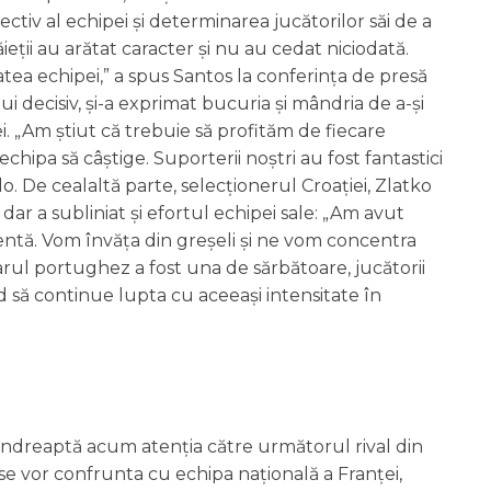
ctiv al echipei și determinarea jucătorilor săi de a
băieții au arătat caracter și nu au cedat niciodată.
atea echipei,” a spus Santos la conferința de presă
 decisiv, și-a exprimat bucuria și mândria de a-și
. „Am știut că trebuie să profităm de fiecare
echipa să câștige. Suporterii noștri au fost fantastici
o. De cealaltă parte, selecționerul Croației, Zlatko
dar a subliniat și efortul echipei sale: „Am avut
ntă. Vom învăța din greșeli și ne vom concentra
iarul portughez a fost una de sărbătoare, jucătorii
d să continue lupta cu aceeași intensitate în
i îndreaptă acum atenția către următorul rival din
 se vor confrunta cu echipa națională a Franței,