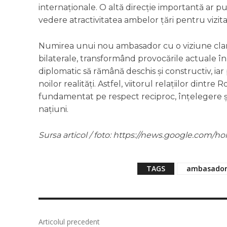
internaționale. O altă direcție importantă ar pu
vedere atractivitatea ambelor țări pentru vizit
Numirea unui nou ambasador cu o viziune clară ș
bilaterale, transformând provocările actuale în
diplomatic să rămână deschis și constructiv, iar
noilor realități. Astfel, viitorul relațiilor dintr
fundamentat pe respect reciproc, înțelegere și
națiuni.
Sursa articol / foto: https://news.google.co
TAGS
ambasado
Articolul precedent