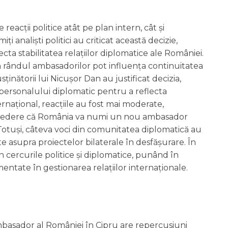
reacții politice atât pe plan intern, cât și
ți analiști politici au criticat această decizie,
cta stabilitatea relațiilor diplomatice ale României.
în rândul ambasadorilor pot influența continuitatea
sținătorii lui Nicușor Dan au justificat decizia,
personalului diplomatic pentru a reflecta
ernațional, reacțiile au fost mai moderate,
ncredere că România va numi un nou ambasador
Totuși, câteva voci din comunitatea diplomatică au
cte asupra proiectelor bilaterale în desfășurare. În
n cercurile politice și diplomatice, punând în
ntate în gestionarea relațiilor internaționale.
basador al României în Cipru are repercusiuni