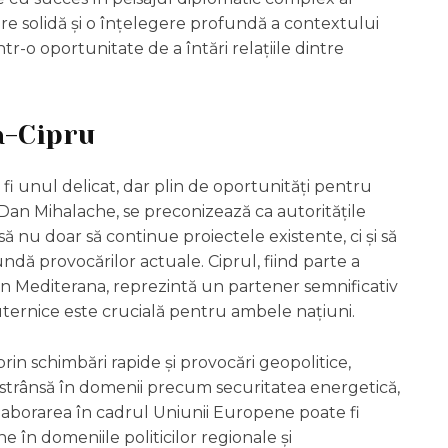
e solidă și o înțelegere profundă a contextului
r-o oportunitate de a întări relațiile dintre
a-Cipru
a fi unul delicat, dar plin de oportunități pentru
i Dan Mihalache, se preconizează ca autoritățile
u doar să continue proiectele existente, ci și să
dă provocărilor actuale. Ciprul, fiind parte a
 în Mediterana, reprezintă un partener semnificativ
ternice este crucială pentru ambele națiuni.
prin schimbări rapide și provocări geopolitice,
 strânsă în domenii precum securitatea energetică,
olaborarea în cadrul Uniunii Europene poate fi
 în domeniile politicilor regionale și