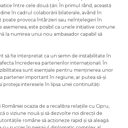
atice între cele două țări. În primul rând, această
e în cadrul colaborării bilaterale, având în
poate provoca întârzieri sau neînțelegeri în
e asemenea, este posibil ca unele inițiative comune
nă la numirea unui nou ambasador capabil să
nt să fie interpretat ca un semn de instabilitate în
fecta încrederea partenerilor internaționali. În
evizibilitatea sunt esențiale pentru menținerea unor
 ca partener important în regiune, ar putea să-și
și proteja interesele în lipsa unei continuități
României ocazia de a recalibra relațiile cu Cipru,
o viziune nouă și să dezvolte noi direcții de
autoritățile române să acționeze rapid și să aleagă
e cu succes în peisajul diplomatic complex al