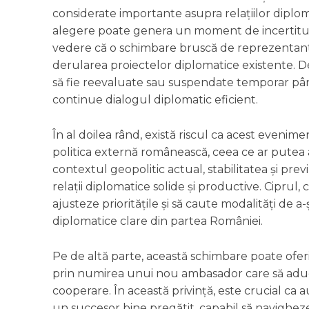
considerate importante asupra relațiilor diplom
alegere poate genera un moment de incertitudin
vedere că o schimbare bruscă de reprezentant 
derularea proiectelor diplomatice existente. D
să fie reevaluate sau suspendate temporar pâ
continue dialogul diplomatic eficient.
În al doilea rând, există riscul ca acest evenime
politica externă românească, ceea ce ar putea a
contextul geopolitic actual, stabilitatea și pr
relații diplomatice solide și productive. Ciprul,
ajusteze prioritățile și să caute modalități de a-
diplomatice clare din partea României.
Pe de altă parte, această schimbare poate oferi 
prin numirea unui nou ambasador care să aducă 
cooperare. În această privință, este crucial ca 
un succesor bine pregătit, capabil să navighez