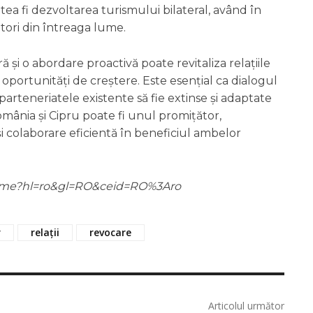
tea fi dezvoltarea turismului bilateral, având în
atori din întreaga lume.
i o abordare proactivă poate revitaliza relațiile
 oportunități de creștere. Este esențial ca dialogul
 parteneriatele existente să fie extinse și adaptate
e România și Cipru poate fi unul promițător,
 colaborare eficientă în beneficiul ambelor
m/home?hl=ro&gl=RO&ceid=RO%3Aro
r
relații
revocare
Articolul următor