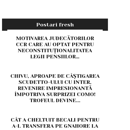
Postari fresh
MOTIVAREA JUDECĂTORILOR
CCR CARE AU OPTAT PENTRU
NECONSTITUȚIONALITATEA
LEGII PENSIILOR…
CHIVU, APROAPE DE CÂȘTIGAREA
SCUDETTO-ULUI CU INTER,
REVENIRE IMPRESIONANTĂ
ÎMPOTRIVA SURPRIZEI COMO!
TROFEUL DEVINE...
CÂT A CHELTUIT BECALI PENTRU
A-L TRANSFERA PE GNAHORE LA