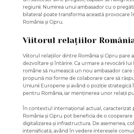
regiunii. Numirea unui ambasador cu o pregătir
bilateral poate transforma această provocare înt
România și Cipru.
Viitorul relațiilor Români
Viitorul relațiilor dintre România și Cipru pare 
dezvoltare și întărire. Ca urmare a revocării lu
române să numească un nou ambasador care să n
propună noi forme de colaborare care să răspun
Uniunii Europene și având o poziție strategică
pentru România, iar menținerea unor relații pu
În contextul internațional actual, caracterizat 
România și Cipru pot beneficia de o cooperare
digitalizarea și infrastructura. De asemenea, c
intensificată, având în vedere interesele comune