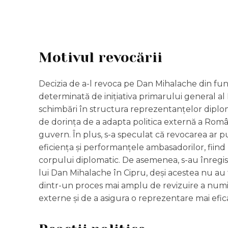
Motivul revocării
Decizia de a-l revoca pe Dan Mihalache din fun
determinată de inițiativa primarului general a
schimbări în structura reprezentanțelor diplo
de dorința de a adapta politica externă a Românie
guvern. În plus, s-a speculat că revocarea ar pu
eficiența și performanțele ambasadorilor, fiind
corpului diplomatic. De asemenea, s-au înregis
lui Dan Mihalache în Cipru, deși acestea nu au f
dintr-un proces mai amplu de revizuire a numiril
externe și de a asigura o reprezentare mai efic