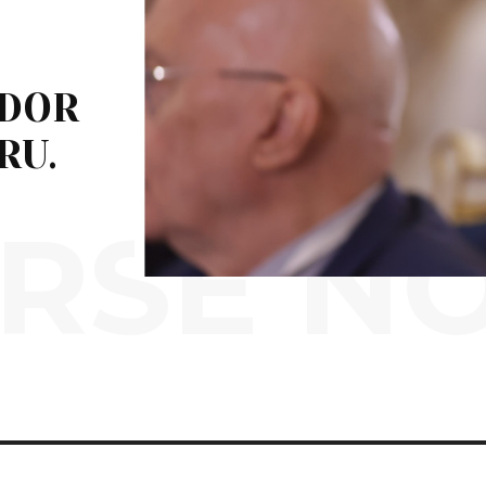
ADOR
RU.
RSE N