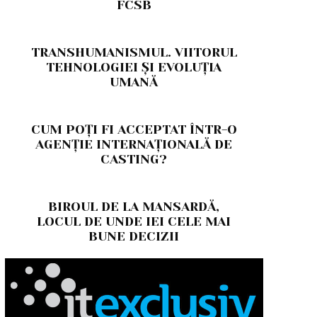
FCSB
TRANSHUMANISMUL. VIITORUL
TEHNOLOGIEI ȘI EVOLUȚIA
UMANĂ
CUM POȚI FI ACCEPTAT ÎNTR-O
AGENȚIE INTERNAȚIONALĂ DE
CASTING?
BIROUL DE LA MANSARDĂ,
LOCUL DE UNDE IEI CELE MAI
BUNE DECIZII