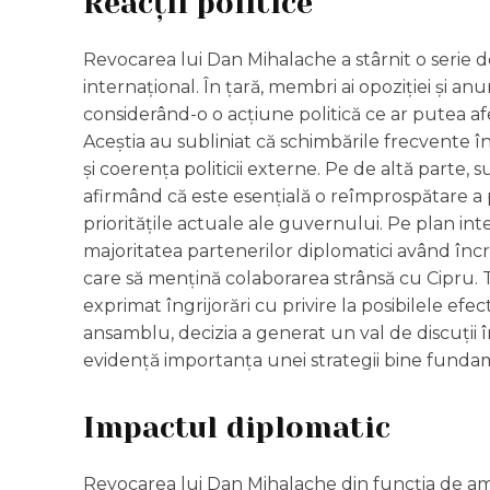
Reacții politice
Revocarea lui Dan Mihalache a stârnit o serie de 
internațional. În țară, membri ai opoziției și anumi
considerând-o o acțiune politică ce ar putea afe
Aceștia au subliniat că schimbările frecvente 
și coerența politicii externe. Pe de altă parte, su
afirmând că este esențială o reîmprospătare a 
prioritățile actuale ale guvernului. Pe plan int
majoritatea partenerilor diplomatici având î
care să mențină colaborarea strânsă cu Cipru. 
exprimat îngrijorări cu privire la posibilele efe
ansamblu, decizia a generat un val de discuții î
evidență importanța unei strategii bine fundame
Impactul diplomatic
Revocarea lui Dan Mihalache din funcția de am