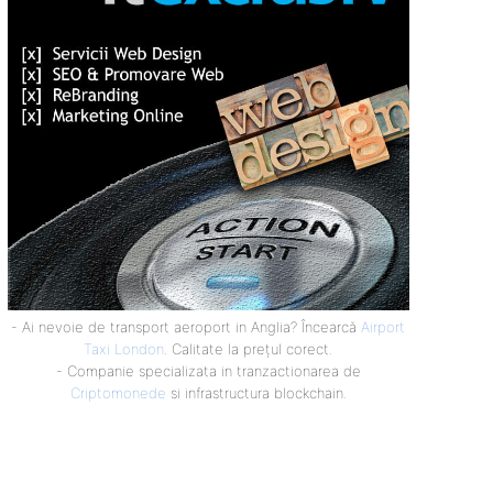
- Ai nevoie de transport aeroport in Anglia? Încearcă
Airport
Taxi London
. Calitate la prețul corect.
- Companie specializata in tranzactionarea de
Criptomonede
si infrastructura blockchain.