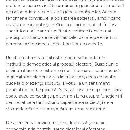
profund asupra societății românești, generând o atmosferă
de neîncredere și confuzie în rândul cetățenilor. Aceste
fenomene contribuie la polarizarea societății, amplificând
diviziunile existente și creând noi linii de conflict. În lipsa
unor informații clare și verificate, cetățenii devin mai
predispuși să adopte poziții radicale, bazate pe emoții și
percepții distorsionate, decât pe fapte concrete.
Un alt efect remarcabil este erodarea încrederii în
instituțiile democratice și procesul electoral. Suspiciunile
privind influențele externe și dezinformarea subminează
legitimitatea alegerilor și a liderilor aleși, ceea ce poate
duce la o prezență scăzută la vot și la un sentiment
general de apatie politică. Această lipsă de implicare civică
poate avea consecințe pe termen lung asupra funcționării
democratice a țării, slăbind capacitatea societății de a
răspunde eficient la provocările interne și externe.
De asemenea, dezinformarea afectează și mediul
economic, prin destabilizarea piețelor și afectarea