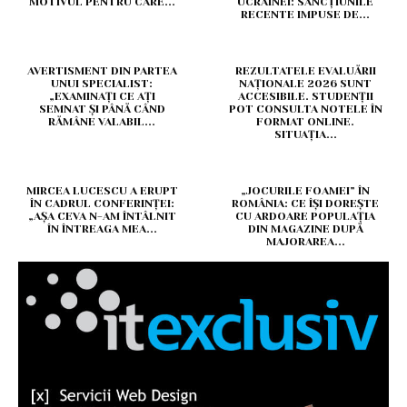
MOTIVUL PENTRU CARE...
UCRAINEI: SANCȚIUNILE
RECENTE IMPUSE DE...
AVERTISMENT DIN PARTEA
REZULTATELE EVALUĂRII
UNUI SPECIALIST:
NAȚIONALE 2026 SUNT
„EXAMINAȚI CE AȚI
ACCESIBILE. STUDENȚII
SEMNAT ȘI PÂNĂ CÂND
POT CONSULTA NOTELE ÎN
RĂMÂNE VALABIL...
FORMAT ONLINE.
SITUAȚIA...
MIRCEA LUCESCU A ERUPT
„JOCURILE FOAMEI” ÎN
ÎN CADRUL CONFERINȚEI:
ROMÂNIA: CE ÎȘI DOREȘTE
„AȘA CEVA N-AM ÎNTÂLNIT
CU ARDOARE POPULAȚIA
ÎN ÎNTREAGA MEA...
DIN MAGAZINE DUPĂ
MAJORAREA...