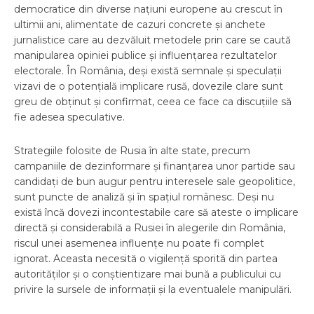
democratice din diverse națiuni europene au crescut în
ultimii ani, alimentate de cazuri concrete și anchete
jurnalistice care au dezvăluit metodele prin care se caută
manipularea opiniei publice și influențarea rezultatelor
electorale. În România, deși există semnale și speculații
vizavi de o potențială implicare rusă, dovezile clare sunt
greu de obținut și confirmat, ceea ce face ca discuțiile să
fie adesea speculative.
Strategiile folosite de Rusia în alte state, precum
campaniile de dezinformare și finanțarea unor partide sau
candidați de bun augur pentru interesele sale geopolitice,
sunt puncte de analiză și în spațiul românesc. Deși nu
există încă dovezi incontestabile care să ateste o implicare
directă și considerabilă a Rusiei în alegerile din România,
riscul unei asemenea influențe nu poate fi complet
ignorat. Aceasta necesită o vigilență sporită din partea
autorităților și o conștientizare mai bună a publicului cu
privire la sursele de informații și la eventualele manipulări.