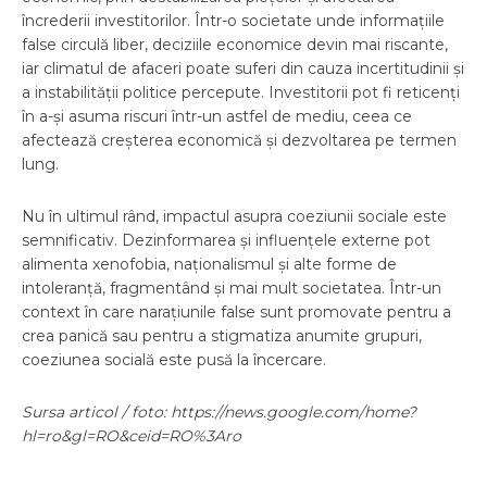
încrederii investitorilor. Într-o societate unde informațiile
false circulă liber, deciziile economice devin mai riscante,
iar climatul de afaceri poate suferi din cauza incertitudinii și
a instabilității politice percepute. Investitorii pot fi reticenți
în a-și asuma riscuri într-un astfel de mediu, ceea ce
afectează creșterea economică și dezvoltarea pe termen
lung.
Nu în ultimul rând, impactul asupra coeziunii sociale este
semnificativ. Dezinformarea și influențele externe pot
alimenta xenofobia, naționalismul și alte forme de
intoleranță, fragmentând și mai mult societatea. Într-un
context în care narațiunile false sunt promovate pentru a
crea panică sau pentru a stigmatiza anumite grupuri,
coeziunea socială este pusă la încercare.
Sursa articol / foto: https://news.google.com/home?
hl=ro&gl=RO&ceid=RO%3Aro