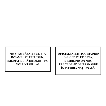
NU S-AU LĂSAT! » CE S-A
OFICIAL: ATLETICO MADRID
ÎNTÂMPLAT PE TEREN,
L-A CEDAT PE GATA,
IMEDIAT DUPĂ DINAMO – FC
STABILIND UN NOU
VOLUNTARI 4-0
PRECEDENT DE TRANSFER
ÎN ISTORIA NAȚIONALĂ.