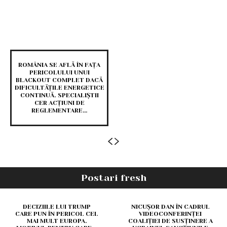
ROMÂNIA SE AFLĂ ÎN FAȚA
PERICOLULUI UNUI
BLACKOUT COMPLET DACĂ
DIFICULTĂȚILE ENERGETICE
CONTINUĂ. SPECIALIȘTII
CER ACȚIUNI DE
REGLEMENTARE…
Postari fresh
DECIZIILE LUI TRUMP
NICUȘOR DAN ÎN CADRUL
CARE PUN ÎN PERICOL CEL
VIDEOCONFERINȚEI
MAI MULT EUROPA.
COALIȚIEI DE SUSȚINERE A