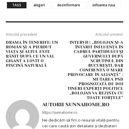
TAGS
alegeri
dezinformare
influenta rusa
Articolul precedent
Articolul următor
DRAMA ÎN TENERIFE: UN
INTERVIU: „BOLOJAN ȘI-A
ROMÂN ȘI-A PIERDUT
ÎNTĂRIT INFLUENȚA ÎN
VIAȚA ȘI ALTUL ESTE
CADRUL PARTIDULUI ȘI
RĂNIT DUPĂ CE UN VAL
GUVERNULUI DUPĂ
GIGANT A LOVIT O
SCRUTINUL DIN
PISCINĂ NATURALĂ
BUCUREȘTI, DAR
CONFRUNTĂ O MARE
PROVOCARE ÎN ALIANȚĂ” /
MUTAREA PSD
PROGNOZATĂ DE DOI
TINERI EXPERȚI POLITICI:
„BOLOJAN VA REZISTA CU
TOATE FORȚELE”
AUTORII SUNNAHOME.RO
https://sunnahome.ro
Ne dedicăm să fim o resursă vitală pentru
cei care caută știri detaliate și dezbateri