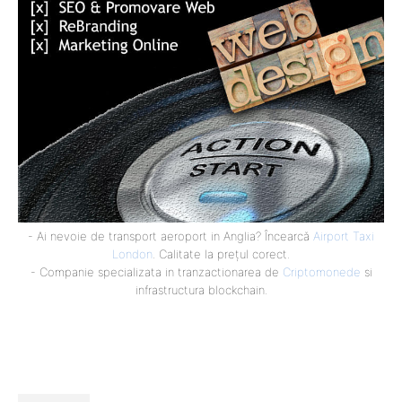
- Ai nevoie de transport aeroport in Anglia? Încearcă
Airport Taxi
London
. Calitate la prețul corect.
- Companie specializata in tranzactionarea de
Criptomonede
si
infrastructura blockchain.