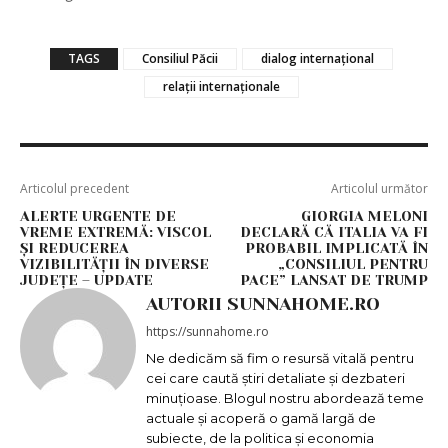
TAGS
Consiliul Păcii
dialog internațional
relații internaționale
Articolul precedent
Articolul următor
ALERTE URGENTE DE
GIORGIA MELONI
VREME EXTREMĂ: VISCOL
DECLARĂ CĂ ITALIA VA FI
ȘI REDUCEREA
PROBABIL IMPLICATĂ ÎN
VIZIBILITĂȚII ÎN DIVERSE
„CONSILIUL PENTRU
JUDEȚE – UPDATE
PACE” LANSAT DE TRUMP
AUTORII SUNNAHOME.RO
https://sunnahome.ro
Ne dedicăm să fim o resursă vitală pentru
cei care caută știri detaliate și dezbateri
minuțioase. Blogul nostru abordează teme
actuale și acoperă o gamă largă de
subiecte, de la politica și economia