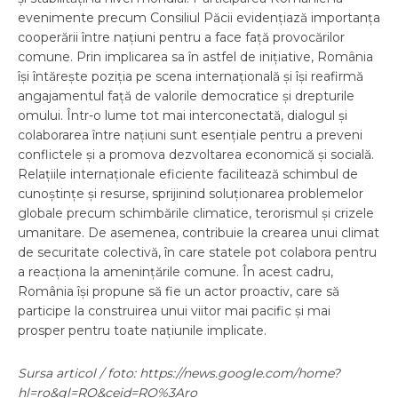
evenimente precum Consiliul Păcii evidențiază importanța
cooperării între națiuni pentru a face față provocărilor
comune. Prin implicarea sa în astfel de inițiative, România
își întărește poziția pe scena internațională și își reafirmă
angajamentul față de valorile democratice și drepturile
omului. Într-o lume tot mai interconectată, dialogul și
colaborarea între națiuni sunt esențiale pentru a preveni
conflictele și a promova dezvoltarea economică și socială.
Relațiile internaționale eficiente facilitează schimbul de
cunoștințe și resurse, sprijinind soluționarea problemelor
globale precum schimbările climatice, terorismul și crizele
umanitare. De asemenea, contribuie la crearea unui climat
de securitate colectivă, în care statele pot colabora pentru
a reacționa la amenințările comune. În acest cadru,
România își propune să fie un actor proactiv, care să
participe la construirea unui viitor mai pacific și mai
prosper pentru toate națiunile implicate.
Sursa articol / foto: https://news.google.com/home?
hl=ro&gl=RO&ceid=RO%3Aro