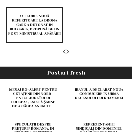
O TEORIE NOUĂ
REFERITOARE LA DRONA
CARE A DETONAT ÎN
BULGARIA, PROPUSĂ DE UN
FOST MINISTRU AL APĂRĂRII
Postari fresh
MESAJ RO-ALERT PENTRU
IRANUL A DECLARAT NOUA
CETĂȚENII DIN NORD-
CONDUCERE ÎN URMA
ESTUL JUDEȚULUI
DECESULUI LUI KHAMENEI
TULCEA: „EXISTĂ ȘANSE
DE A CĂDEA ANUMITE…
SPECULAȚII DESPRE
REPREZENTANȚII
PREȚURI? ROMÂNIA, ÎN
SINDICALI DIN DOMENIUL