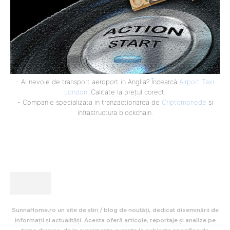
- Ai nevoie de transport aeroport in Anglia? Încearcă
Airport Taxi
London
. Calitate la prețul corect.
- Companie specializata in tranzactionarea de
Criptomonede
si
infrastructura blockchain.
SunnaHome.ro un site de știri / blog de noutăți, dedicat diseminării de
informații și actualități. Acesta oferă articole, reportaje și analize pe