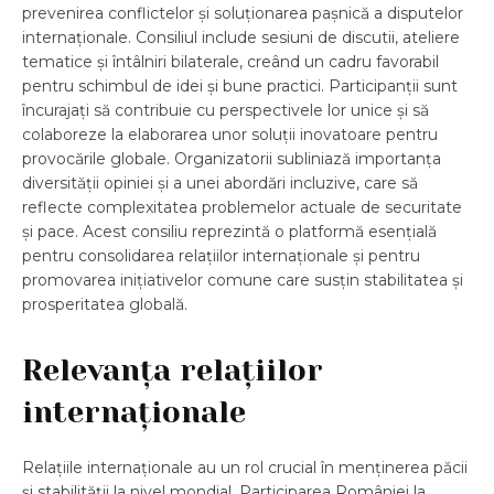
prevenirea conflictelor și soluționarea pașnică a disputelor
internaționale. Consiliul include sesiuni de discutii, ateliere
tematice și întâlniri bilaterale, creând un cadru favorabil
pentru schimbul de idei și bune practici. Participanții sunt
încurajați să contribuie cu perspectivele lor unice și să
colaboreze la elaborarea unor soluții inovatoare pentru
provocările globale. Organizatorii subliniază importanța
diversității opiniei și a unei abordări incluzive, care să
reflecte complexitatea problemelor actuale de securitate
și pace. Acest consiliu reprezintă o platformă esențială
pentru consolidarea relațiilor internaționale și pentru
promovarea inițiativelor comune care susțin stabilitatea și
prosperitatea globală.
Relevanța relațiilor
internaționale
Relațiile internaționale au un rol crucial în menținerea păcii
și stabilității la nivel mondial. Participarea României la