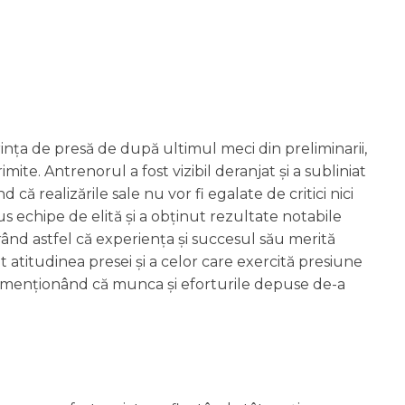
ința de presă de după ultimul meci din preliminarii,
ite. Antrenorul a fost vizibil deranjat și a subliniat
că realizările sale nu vor fi egalate de critici nici
s echipe de elită și a obținut rezultate notabile
erând astfel că experiența și succesul său merită
 atitudinea presei și a celor care exercită presiune
ic, menționând că munca și eforturile depuse de-a