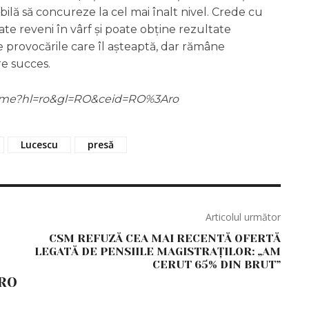
bilă să concureze la cel mai înalt nivel. Crede cu
ate reveni în vârf și poate obține rezultate
e provocările care îl așteaptă, dar rămâne
re succes.
m/home?hl=ro&gl=RO&ceid=RO%3Aro
Lucescu
presă
Articolul următor
CSM REFUZĂ CEA MAI RECENTĂ OFERTĂ
LEGATĂ DE PENSIILE MAGISTRAȚILOR: „AM
CERUT 65% DIN BRUT”
RO