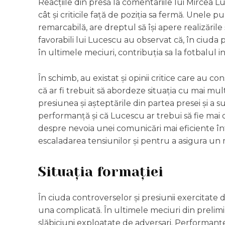
Reacțiile din presă la comentariile lui Mircea L
cât și criticile față de poziția sa fermă. Unele p
remarcabilă, are dreptul să își apere realizările ș
favorabili lui Lucescu au observat că, în ciuda
în ultimele meciuri, contribuția sa la fotbalul 
În schimb, au existat și opinii critice care au co
că ar fi trebuit să abordeze situația cu mai mul
presiunea și așteptările din partea presei și a s
performanță și că Lucescu ar trebui să fie mai de
despre nevoia unei comunicări mai eficiente în
escaladarea tensiunilor și pentru a asigura un 
Situația formației
În ciuda controverselor și presiunii exercitate 
una complicată. În ultimele meciuri din prelimi
slăbiciuni exploatate de adversari. Performan