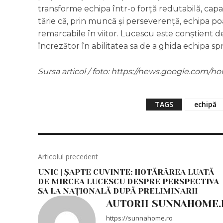
transforme echipa într-o forță redutabilă, capa
tărie că, prin muncă și perseverență, echipa po
remarcabile în viitor. Lucescu este conștient d
încrezător în abilitatea sa de a ghida echipa sp
Sursa articol / foto: https://news.google.co
TAGS
echipă
Articolul precedent
UNIC | ȘAPTE CUVINTE: HOTĂRÂREA LUATĂ
DE MIRCEA LUCESCU DESPRE PERSPECTIVA
SA LA NAȚIONALĂ DUPĂ PRELIMINARII
AUTORII SUNNAHOME.
https://sunnahome.ro