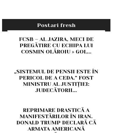
Postari fresh
FCSB – AL JAZIRA, MECI DE
PREGĂTIRE CU ECHIPA LUI
COSMIN OLĂROIU » GOL...
„SISTEMUL DE PENSII ESTE ÎN
PERICOL DE A CEDA.” FOST
MINISTRU AL JUSTIȚIEI:
JUDECĂTORII...
REPRIMARE DRASTICĂ A
MANIFESTĂRILOR ÎN IRAN.
DONALD TRUMP DECLARĂ CĂ
ARMATA AMERICANĂ