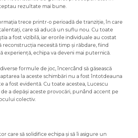
 așteptau rezultate mai bune.
mația trece printr-o perioadă de tranziție, în care
 talentați, care să aducă un suflu nou. Cu toate
a a fost vizibilă, iar erorile individuale au costat
 reconstrucția necesită timp și răbdare, fiind
ă experiență, echipa va deveni mai puternică.
 diverse formule de joc, încercând să găsească
 adaptarea la aceste schimbări nu a fost întotdeauna
te a fost evidentă. Cu toate acestea, Lucescu
i de a depăși aceste provocări, punând accent pe
cului colectiv.
r care să solidifice echipa și să îi asigure un