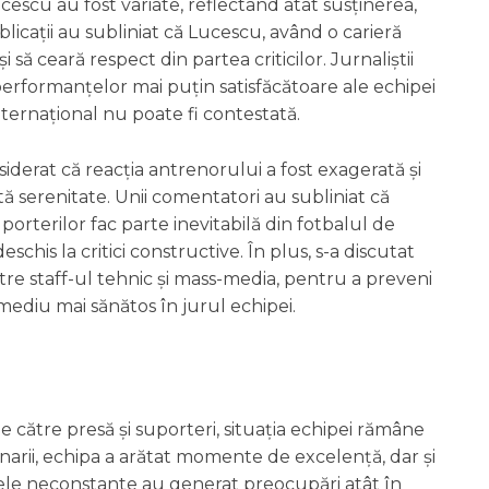
ucescu au fost variate, reflectând atât susținerea,
ublicații au subliniat că Lucescu, având o carieră
i să ceară respect din partea criticilor. Jurnaliștii
 performanțelor mai puțin satisfăcătoare ale echipei
internațional nu poate fi contestată.
nsiderat că reacția antrenorului a fost exagerată și
tă serenitate. Unii comentatori au subliniat că
uporterilor fac parte inevitabilă din fotbalul de
schis la critici constructive. În plus, s-a discutat
tre staff-ul tehnic și mass-media, pentru a preveni
mediu mai sănătos în jurul echipei.
de către presă și suporteri, situația echipei rămâne
narii, echipa a arătat momente de excelență, dar și
țele neconstante au generat preocupări atât în