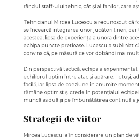
rândul staff-ului tehnic, cât și al fanilor, care
Tehnicianul Mircea Lucescu a recunoscut că for
se încearcă integrarea unor jucători tineri, dar
acestea, lipsa de experiență a unora dintre acești
echipa puncte prețioase. Lucescu a subliniat că
convins că, pe măsură ce vor dobândi mai mult
Din perspectivă tactică, echipa a experimentat
echilibrul optim între atac și apărare. Totuși,
facilă, iar lipsa de coeziune în anumite momen
rămâne optimist și crede în potențialul echipe
muncă asiduă și pe îmbunătățirea continuă a jo
Strategii de viitor
Mircea Lucescu ia în considerare un plan de viito