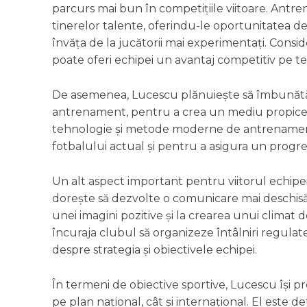
parcurs mai bun în competițiile viitoare. Antr
tinerelor talente, oferindu-le oportunitatea de
învăța de la jucătorii mai experimentați. Consi
poate oferi echipei un avantaj competitiv pe 
De asemenea, Lucescu plănuiește să îmbunătățea
antrenament, pentru a crea un mediu propice de
tehnologie și metode moderne de antrenament 
fotbalului actual și pentru a asigura un progre
Un alt aspect important pentru viitorul echipei e
dorește să dezvolte o comunicare mai deschisă 
unei imagini pozitive și la crearea unui climat de
încuraja clubul să organizeze întâlniri regulate
despre strategia și obiectivele echipei.
În termeni de obiective sportive, Lucescu își 
pe plan național, cât și internațional. El este d