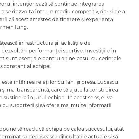
enorul intenționează să continue integrarea
 a se dezvolta într-un mediu competitiv, dar și de a
deră că acest amestec de tinerețe și experiență
termen lung.
scă infrastructura și facilitățile de
zvoltării performanței sportive. Investițiile în
sunt esențiale pentru a ține pasul cu cerințele
s constant al echipei.
ste întărirea relațiilor cu fanii și presa. Lucescu
și mai transparentă, care să ajute la construirea
 susținere în jurul echipei. În acest sens, el va
 cu suporterii și să ofere mai multe informații
propune să readucă echipa pe calea succesului, atât
eterminat să depășească dificultățile actuale și să