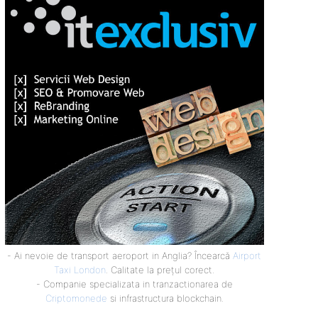
- Ai nevoie de transport aeroport in Anglia? Încearcă
Airport
Taxi London
. Calitate la prețul corect.
- Companie specializata in tranzactionarea de
Criptomonede
si infrastructura blockchain.