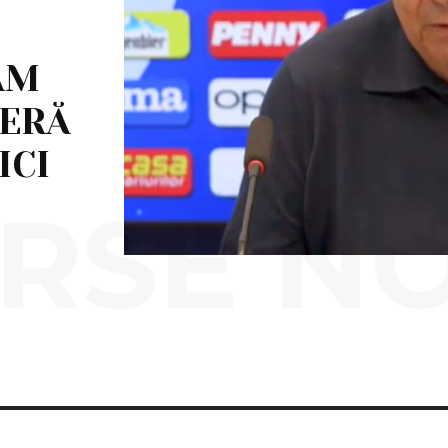
AM
IERĂ
ICI
RSE N