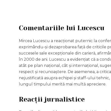
Comentariile lui Lucescu
Mircea Lucescu a reacționat puternic la confer
exprimându-și dezaprobarea față de criticile prim
succesele sale excepționale din carieră, afirmând 
în 2000 de ani. Lucescu a evidențiat că a condu
atât pe plan național, cât și internațional, sug
respect și recunoaștere. De asemenea, a criticat
nejustificată asupra echipei și staff-ului tehn
lungul timpului merită mai multă apreciere.
Reacții jurnalistice