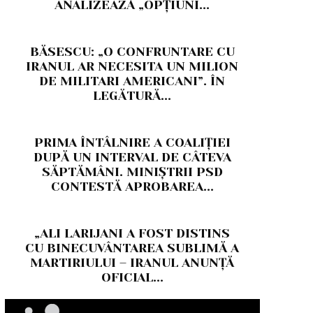
ANALIZEAZĂ „OPȚIUNI...
BĂSESCU: „O CONFRUNTARE CU
IRANUL AR NECESITA UN MILION
DE MILITARI AMERICANI”. ÎN
LEGĂTURĂ...
PRIMA ÎNTÂLNIRE A COALIȚIEI
DUPĂ UN INTERVAL DE CÂTEVA
SĂPTĂMÂNI. MINIȘTRII PSD
CONTESTĂ APROBAREA...
„ALI LARIJANI A FOST DISTINS
CU BINECUVÂNTAREA SUBLIMĂ A
MARTIRIULUI – IRANUL ANUNȚĂ
OFICIAL...