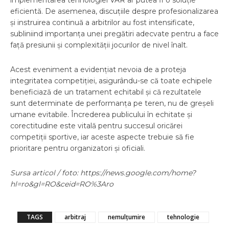
implementarea tehnologiei VAR ar putea fi o soluție
eficientă. De asemenea, discuțiile despre profesionalizarea
și instruirea continuă a arbitrilor au fost intensificate,
subliniind importanța unei pregătiri adecvate pentru a face
față presiunii și complexității jocurilor de nivel înalt.
Acest eveniment a evidențiat nevoia de a proteja
integritatea competiției, asigurându-se că toate echipele
beneficiază de un tratament echitabil și că rezultatele
sunt determinate de performanța pe teren, nu de greșeli
umane evitabile. Încrederea publicului în echitate și
corectitudine este vitală pentru succesul oricărei
competiții sportive, iar aceste aspecte trebuie să fie
prioritare pentru organizatori și oficiali.
Sursa articol / foto: https://news.google.com/home?
hl=ro&gl=RO&ceid=RO%3Aro
TAGS
arbitraj
nemulțumire
tehnologie