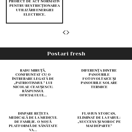
PROIECT DE ACT NORMATIV
PENTRU RESTRICȚIONAREA
UTILIZĂRII ENERGIEI
ELECTRICE.
Postari fresh
RADU MIRUȚĂ,
DIFERENȚA DINTRE
CONFRUNTAT CU O
PANOURILE
ÎNTREBARE LEGATĂ DE
FOTOVOLTAICE ȘI
„PATRIOTISMUL” LUI
PANOURILE SOLARE
NICOLAE CEAUȘESCU.
TERMICE
RĂSPUNSUL
OFICIALULUI...
DISPARE REȚETA
FLAVIUS STOICAN,
MEDICALĂ DE LA MEDICUL
ELIMINAT DE LA FARUL:
DE FAMILIE. O NOUĂ
„SUCCESS ȘI NOROC PE
PLATFORMĂ DE SĂNĂTATE
MAI DEPARTE”
VA...