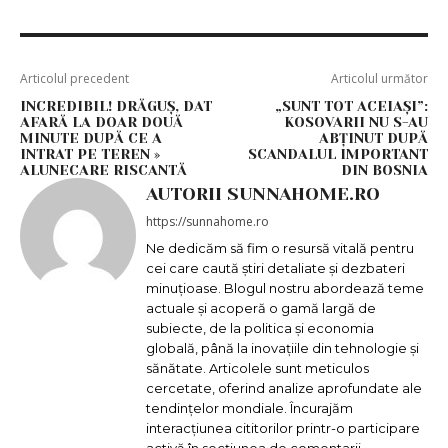
Articolul precedent
Articolul următor
INCREDIBIL! DRĂGUȘ, DAT
„SUNT TOT ACEIAȘI”:
AFARĂ LA DOAR DOUĂ
KOSOVARII NU S-AU
MINUTE DUPĂ CE A
ABȚINUT DUPĂ
INTRAT PE TEREN »
SCANDALUL IMPORTANT
ALUNECARE RISCANTĂ
DIN BOSNIA
AUTORII SUNNAHOME.RO
https://sunnahome.ro
Ne dedicăm să fim o resursă vitală pentru
cei care caută știri detaliate și dezbateri
minuțioase. Blogul nostru abordează teme
actuale și acoperă o gamă largă de
subiecte, de la politica și economia
globală, până la inovațiile din tehnologie și
sănătate. Articolele sunt meticulos
cercetate, oferind analize aprofundate ale
tendințelor mondiale. Încurajăm
interacțiunea cititorilor printr-o participare