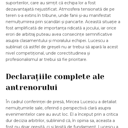
suporterilor, care au simțit că echipa lor a fost
dezavantajată nejustificat. Atmosfera tensionată de pe
teren s-a extins în tribune, unde fanii și-au manifestat
nemulțumirea prin scandări și pancarte. Această situație a
fost amplificată de importanța ridicată a jocului, iar orice
erori de arbitraj puteau avea consecințe semnificative
asupra clasamentului și moralului echipei. Lucescu a
subliniat că astfel de greșeli nu ar trebui să apară la acest
nivel competițional, unde corectitudinea și
profesionalismul ar trebui să fie prioritare.
Declarațiile complete ale
antrenorului
În cadrul conferinței de presă, Mircea Lucescu a detaliat
nemulțumirile sale, oferind o perspectivă clară asupra
evenimentelor care au avut loc. El a început prin a critica
dur decizia arbitrilor, subliniind că, în opinia sa, aceasta a
fost nu doar greșită, ci și lipsită de fundament. Lucescu a