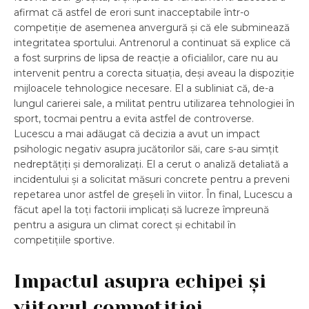
afirmat că astfel de erori sunt inacceptabile într-o
competiție de asemenea anvergură și că ele subminează
integritatea sportului. Antrenorul a continuat să explice că
a fost surprins de lipsa de reacție a oficialilor, care nu au
intervenit pentru a corecta situația, deși aveau la dispoziție
mijloacele tehnologice necesare. El a subliniat că, de-a
lungul carierei sale, a militat pentru utilizarea tehnologiei în
sport, tocmai pentru a evita astfel de controverse.
Lucescu a mai adăugat că decizia a avut un impact
psihologic negativ asupra jucătorilor săi, care s-au simțit
nedreptățiți și demoralizați. El a cerut o analiză detaliată a
incidentului și a solicitat măsuri concrete pentru a preveni
repetarea unor astfel de greșeli în viitor. În final, Lucescu a
făcut apel la toți factorii implicați să lucreze împreună
pentru a asigura un climat corect și echitabil în
competițiile sportive.
Impactul asupra echipei și
viitorul competiției