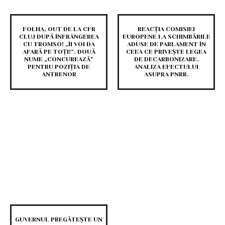
FOLHA, OUT DE LA CFR
REACȚIA COMISIEI
CLUJ DUPĂ ÎNFRÂNGEREA
EUROPENE LA SCHIMBĂRILE
CU TROMSO! „ÎI VOI DA
ADUSE DE PARLAMENT ÎN
AFARĂ PE TOȚI!”. DOUĂ
CEEA CE PRIVEȘTE LEGEA
NUME „CONCUREAZĂ”
DE DECARBONIZARE.
PENTRU POZIȚIA DE
ANALIZA EFECTULUI
ANTRENOR
ASUPRA PNRR.
GUVERNUL PREGĂTEȘTE UN