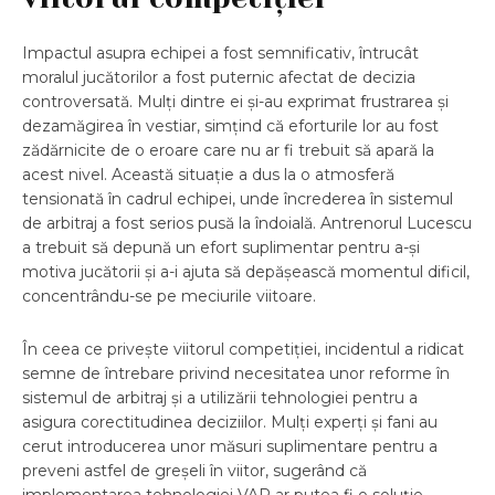
Impactul asupra echipei a fost semnificativ, întrucât
moralul jucătorilor a fost puternic afectat de decizia
controversată. Mulți dintre ei și-au exprimat frustrarea și
dezamăgirea în vestiar, simțind că eforturile lor au fost
zădărnicite de o eroare care nu ar fi trebuit să apară la
acest nivel. Această situație a dus la o atmosferă
tensionată în cadrul echipei, unde încrederea în sistemul
de arbitraj a fost serios pusă la îndoială. Antrenorul Lucescu
a trebuit să depună un efort suplimentar pentru a-și
motiva jucătorii și a-i ajuta să depășească momentul dificil,
concentrându-se pe meciurile viitoare.
În ceea ce privește viitorul competiției, incidentul a ridicat
semne de întrebare privind necesitatea unor reforme în
sistemul de arbitraj și a utilizării tehnologiei pentru a
asigura corectitudinea deciziilor. Mulți experți și fani au
cerut introducerea unor măsuri suplimentare pentru a
preveni astfel de greșeli în viitor, sugerând că