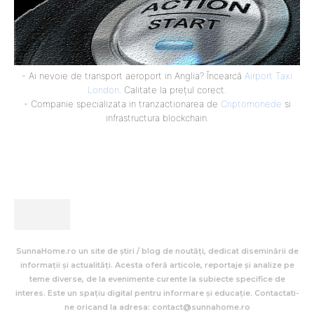
- Ai nevoie de transport aeroport in Anglia? Încearcă
Airport Taxi
London
. Calitate la prețul corect.
- Companie specializata in tranzactionarea de
Criptomonede
si
infrastructura blockchain.
SunnaHome.ro un site de știri / blog de noutăți, dedicat diseminării de
informații și actualități. Acesta oferă articole, reportaje și analize pe
teme diverse, de la evenimente curente la subiecte specifice de
interes. Este un spațiu digital pentru informare și educație. Contactati-
ne oricand la adresa: contact@sunnahome.ro