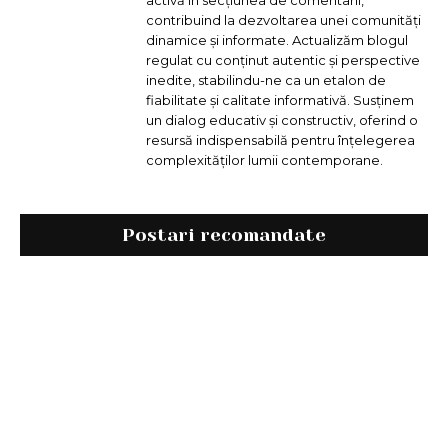
activă în secțiunea de comentarii,
contribuind la dezvoltarea unei comunități
dinamice și informate. Actualizăm blogul
regulat cu conținut autentic și perspective
inedite, stabilindu-ne ca un etalon de
fiabilitate și calitate informativă. Susținem
un dialog educativ și constructiv, oferind o
resursă indispensabilă pentru înțelegerea
complexităților lumii contemporane.
Postari recomandate