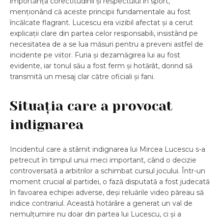
importanța corectitudinii și respectului în sport,
menționând că aceste principii fundamentale au fost
încălcate flagrant. Lucescu era vizibil afectat și a cerut
explicații clare din partea celor responsabili, insistând pe
necesitatea de a se lua măsuri pentru a preveni astfel de
incidente pe viitor. Furia și dezamăgirea lui au fost
evidente, iar tonul său a fost ferm și hotărât, dorind să
transmită un mesaj clar către oficiali și fani.
Situația care a provocat
indignarea
Incidentul care a stârnit indignarea lui Mircea Lucescu s-a
petrecut în timpul unui meci important, când o decizie
controversată a arbitrilor a schimbat cursul jocului. Într-un
moment crucial al partidei, o fază disputată a fost judecată
în favoarea echipei adverse, deși reluările video păreau să
indice contrariul. Această hotărâre a generat un val de
nemulțumire nu doar din partea lui Lucescu, ci și a