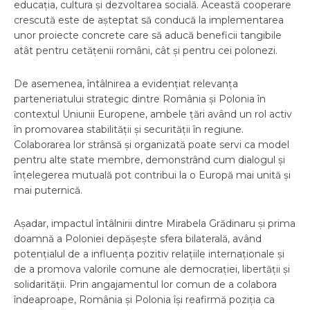
educația, cultura și dezvoltarea socială. Această cooperare
crescută este de așteptat să conducă la implementarea
unor proiecte concrete care să aducă beneficii tangibile
atât pentru cetățenii români, cât și pentru cei polonezi.
De asemenea, întâlnirea a evidențiat relevanța
parteneriatului strategic dintre România și Polonia în
contextul Uniunii Europene, ambele țări având un rol activ
în promovarea stabilității și securității în regiune.
Colaborarea lor strânsă și organizată poate servi ca model
pentru alte state membre, demonstrând cum dialogul și
înțelegerea mutuală pot contribui la o Europă mai unită și
mai puternică.
Așadar, impactul întâlnirii dintre Mirabela Grădinaru și prima
doamnă a Poloniei depășește sfera bilaterală, având
potențialul de a influența pozitiv relațiile internaționale și
de a promova valorile comune ale democrației, libertății și
solidarității. Prin angajamentul lor comun de a colabora
îndeaproape, România și Polonia își reafirmă poziția ca