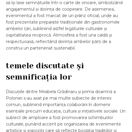
să își lase semnăturile într-o carte de onoare, simbolizând
angajamentul și dorința de cooperare. De asemenea,
evenimentul a fost marcat de un prânz oficial, unde au
fost prezentate preparate tradiționale din gastronomiile
ambelor țări, subliniind astfel legăturile culturale și
ospitalitatea reciprocă. Atmosfera a fost una caldă și
respectuoasă, reflectând dorința ambelor părți de a
construi un parteneriat sustenabil.
temele discutate și
semnificația lor
Discuțiile dintre Mirabela Grădinaru și prima doamnă a
Poloniei s-au axat pe mai multe subiecte de interes
comun, subliniind importanța colaborării în domenii
esențiale precum educația, cultura și inițiativele sociale. Un
subiect de amploare a fost promovarea schimburilor
culturale, punând accent pe organizarea de evenimente
artistice și expoziții care să reflecte bogăția tradițiilor și