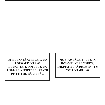
AMBULANȚĂ AGRESATĂ CU
NU S-AU LĂSAT! » CE S-A
TOPOARE ÎNTR-O
ÎNTÂMPLAT PE TEREN,
LOCALITATE DIN CLUJ, CA
IMEDIAT DUPĂ DINAMO – FC
URMARE A UNEI DECLARAȚII
VOLUNTARI 4-0
PE TIKTOK CĂ „FURĂ…