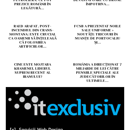
PETROLIERĂ: CE POT
DEVASTATOARE CU DRONE
PREZICE ROMÂNII ÎN
ÎMPOTRIVA...
LEGĂTURĂ...
RAED ARAFAT, POST-
FCSB A PREZENTAT NOILE
INCENDIUL DIN CRANS-
SALE UNIFORME »
MONTANA: ESTE CRUCIAL
NOUTĂȚI: TRICOURI ÎN
CA OAMENII SĂ ÎNȚELEAGĂ
NUANȚE DE PORTOCALIU
CĂ FOLOSIREA
ȘI...
ARTIFICIILOR...
CINE ESTE MOJTABA
ROMÂNIA A DIRECȚIONAT 7
KHAMENEI, LIDERUL
MILIARDE DE LEI CĂTRE
SUPREM RECENT AL
PENSIILE SPECIALE ALE
IRANULUI?
JUDECĂTORILOR ÎN
ULTIMELE...