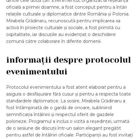
dintre cele două țări. Evenimentul, organizat la reședința
oficială a primei doamne, a fost conceput pentru a întări
relațiile culturale și diplomatice dintre România și Polonia.
Mirabela Grădinaru, recunoscută pentru implicarea sa
activă în proiecte culturale și sociale, a fost primită cu
ospitalitate, iar discuțiile au evidențiat o deschidere
comună către colaborare în diferite domenii.
informații despre protocolul
evenimentului
Protocolul evenimentului a fost atent elaborat pentru a
asigura o desfășurare fără cusur și pentru a respecta toate
standardele diplomatice. La sosire, Mirabela Grădinaru a
fost întâmpinată de o gardă de onoare, subliniind
semnificația întâlnirii și respectul oferit de gazdele
poloneze. Programul a inclus o vizită a reședinței, urmată
de o sesiune de discuții într-un salon elegant pregătit
pentru astfel de întâlniri oficiale. Participanții au fost invitați