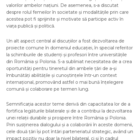
valorilor ambelor națiuni. De asemenea, s-a discutat
despre rolul femeilor în societate și modalitățile prin care
acestea pot fi sprijinite și motivate să participe activ în
viața publică și politică.
Un alt aspect central al discuțiilor a fost dezvoltarea de
proiecte comune în domeniul educației, în special referitor
la schimburile de studenți și profesori între universitățile
din România și Polonia. S-a subliniat necesitatea de a crea
oportunități pentru tineretul din ambele țări de a-și
îmbunătăți abilitățile și cunoștințele într-un context
internațional, promovând astfel o mai bună înțelegere
comună și colaborare pe termen lung.
Semnificația acestor teme derivă din capacitatea lor de a
fortifica legăturile bilaterale și de a contribui la dezvoltarea
unei relații durabile și prospere între România și Polonia.
Prin susținerea dialogului și a colaborării în aceste domenii,
cele două țări își pot întări parteneriatul strategic, având un
impact pozitiv nu doar la nivel bilateral, ci și în cadrul