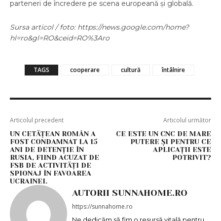
parteneri de încredere pe scena europeană și globală.
Sursa articol / foto: https://news.google.com/home?
hl=ro&gl=RO&ceid=RO%3Aro
TAGS
cooperare
cultură
întâlnire
Articolul precedent
Articolul următor
UN CETĂȚEAN ROMÂN A
CE ESTE UN CNC DE MARE
FOST CONDAMNAT LA 15
PUTERE ȘI PENTRU CE
ANI DE DETENȚIE ÎN
APLICAȚII ESTE
RUSIA, FIIND ACUZAT DE
POTRIVIT?
FSB DE ACTIVITĂȚI DE
SPIONAJ ÎN FAVOAREA
UCRAINEI.
AUTORII SUNNAHOME.RO
https://sunnahome.ro
Ne dedicăm să fim o resursă vitală pentru