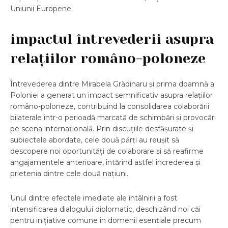
Uniunii Europene.
impactul întrevederii asupra
relațiilor româno-poloneze
Întrevederea dintre Mirabela Grădinaru și prima doamnă a
Poloniei a generat un impact semnificativ asupra relațiilor
româno-poloneze, contribuind la consolidarea colaborării
bilaterale într-o perioadă marcată de schimbări și provocări
pe scena internațională. Prin discuțiile desfășurate și
subiectele abordate, cele două părți au reușit să
descopere noi oportunități de colaborare și să reafirme
angajamentele anterioare, întărind astfel încrederea și
prietenia dintre cele două națiuni.
Unul dintre efectele imediate ale întâlnirii a fost
intensificarea dialogului diplomatic, deschizând noi căi
pentru inițiative comune în domenii esențiale precum