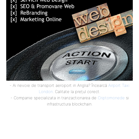
- Ai nevoie de transport aeroport in Anglia? Încearcă
Airport Taxi
London
. Calitate la prețul corect.
- Companie specializata in tranzactionarea de
Criptomonede
si
infrastructura blockchain.