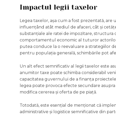
Impactul legii taxelor
Legea taxelor, așa cum a fost prezentată, are 
influențând atât mediul de afaceri, cât și cetățe
substanțiale ale ratei de impozitare, structura d
comportamentul economic al tuturor actorilor i
putea conduce la o reevaluare a strategiilor de i
pentru populația generală, schimbările pot afe
Un alt efect semnificativ al legii taxelor este
anumitor taxe poate schimba considerabil venitu
capacitatea guvernului de a finanța proiectele p
legea poate provoca efecte secundare asupra inf
modifica cererea și oferta de pe piață.
Totodată, este esențial de menționat că implem
administrative și logistice semnificative din part