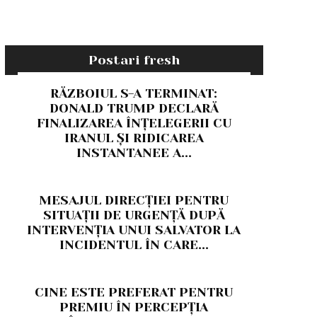
Postari fresh
RĂZBOIUL S-A TERMINAT:
DONALD TRUMP DECLARĂ
FINALIZAREA ÎNȚELEGERII CU
IRANUL ȘI RIDICAREA
INSTANTANEE A...
MESAJUL DIRECȚIEI PENTRU
SITUAȚII DE URGENȚĂ DUPĂ
INTERVENȚIA UNUI SALVATOR LA
INCIDENTUL ÎN CARE...
CINE ESTE PREFERAT PENTRU
PREMIU ÎN PERCEPȚIA