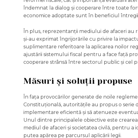
reformei fiscale, cât și importanța evaluării ate
îndemnat la dialog și cooperare între toate for
economice adoptate sunt în beneficiul întregii
În plus, reprezentanții mediului de afaceri au re
și-au exprimat îngrijorările cu privire la impactu
suplimentare referitoare la aplicarea noilor regu
ajustării sistemului fiscal pentru a face față 
cooperare strânsă între sectorul public și cel pr
Măsuri și soluții propuse
În fața provocărilor generate de noile regleme
Constituțională, autoritățile au propus o serie d
implementare eficientă și să atenueze eventual
Unul dintre principalele obiective este creare
mediul de afaceri și societatea civilă, pentru a 
putea apărea pe parcursul aplicării legii.