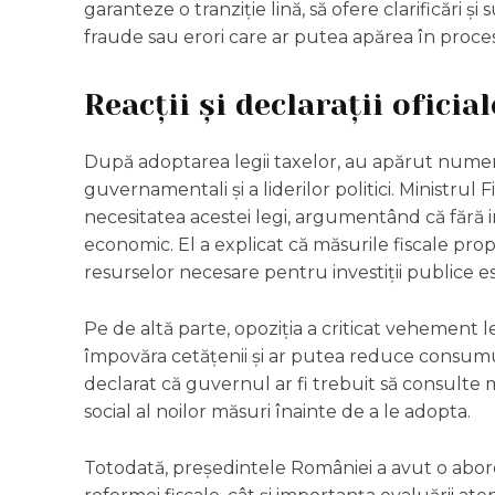
garanteze o tranziție lină, să ofere clarificări ș
fraude sau erori care ar putea apărea în proces
Reacții și declarații oficial
După adoptarea legii taxelor, au apărut numeroas
guvernamentali și a liderilor politici. Ministrul
necesitatea acestei legi, argumentând că fără i
economic. El a explicat că măsurile fiscale propu
resurselor necesare pentru investiții publice es
Pe de altă parte, opoziția a criticat vehement l
împovăra cetățenii și ar putea reduce consumul 
declarat că guvernul ar fi trebuit să consulte 
social al noilor măsuri înainte de a le adopta.
Totodată, președintele României a avut o abor