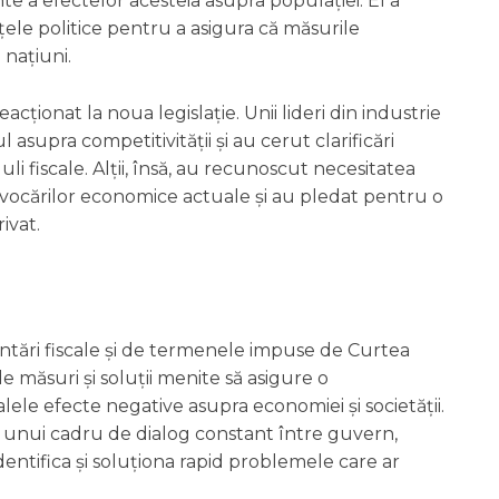
nte a efectelor acesteia asupra populației. El a
țele politice pentru a asigura că măsurile
 națiuni.
acționat la noua legislație. Unii lideri din industrie
l asupra competitivității și au cerut clarificări
li fiscale. Alții, însă, au recunoscut necesitatea
provocărilor economice actuale și au pledat pentru o
ivat.
ntări fiscale și de termenele impuse de Curtea
e măsuri și soluții menite să asigure o
ele efecte negative asupra economiei și societății.
a unui cadru de dialog constant între guvern,
identifica și soluționa rapid problemele care ar