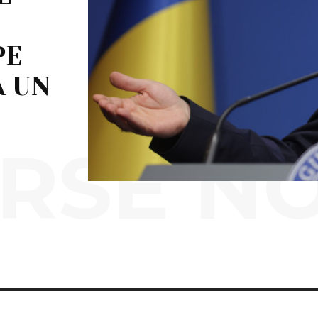
PE
A UN
RSE N