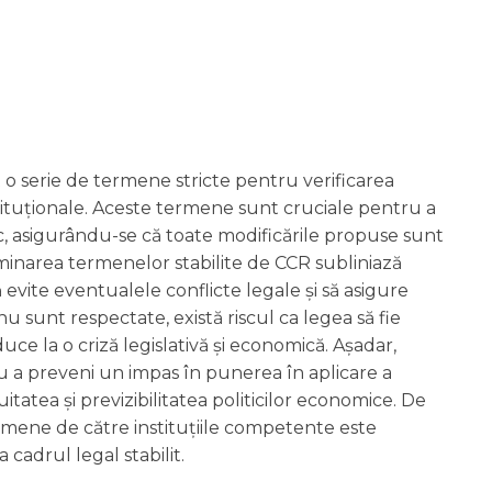
 o serie de termene stricte pentru verificarea
onstituționale. Aceste termene sunt cruciale pentru a
ic, asigurându-se că toate modificările propuse sunt
aminarea termenelor stabilite de CCR subliniază
 evite eventualele conflicte legale și să asigure
 nu sunt respectate, există riscul ca legea să fie
ce la o criză legislativă și economică. Așadar,
u a preveni un impas în punerea în aplicare a
itatea și previzibilitatea politicilor economice. De
mene de către instituțiile competente este
 cadrul legal stabilit.