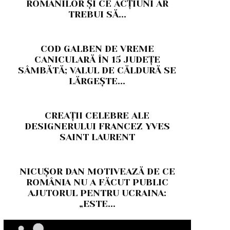
ROMÂNILOR ȘI CE ACȚIUNI AR
TREBUI SĂ...
COD GALBEN DE VREME
CANICULARĂ ÎN 15 JUDEȚE
SÂMBĂTĂ; VALUL DE CĂLDURĂ SE
LĂRGEȘTE...
CREAȚII CELEBRE ALE
DESIGNERULUI FRANCEZ YVES
SAINT LAURENT
NICUȘOR DAN MOTIVEAZĂ DE CE
ROMÂNIA NU A FĂCUT PUBLIC
AJUTORUL PENTRU UCRAINA:
„ESTE...