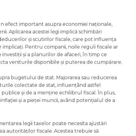
un efect important asupra economiei naționale,
nii. Aplicarea acestei legi implică schimbări
educerilor și scutirilor fiscale, care pot influența
mplicați. Pentru companii, noile reguli fiscale ar
nvestiții și a planurilor de afaceri, în timp ce
cta veniturile disponibile și puterea de cumpărare.
 asupra bugetului de stat. Majorarea sau reducerea
rile colectate de stat, influențând astfel
ublice și de a menține echilibrul fiscal. În plus,
lației și a pieței muncii, având potențialul de a
entarea legii taxelor poate necesita ajustări
ea autorităților fiscale. Acestea trebuie să