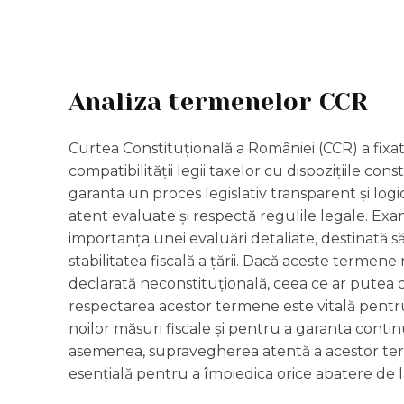
Analiza termenelor CCR
Curtea Constituțională a României (CCR) a fixat
compatibilității legii taxelor cu dispozițiile c
garanta un proces legislativ transparent și log
atent evaluate și respectă regulile legale. Ex
importanța unei evaluări detaliate, destinată să
stabilitatea fiscală a țării. Dacă aceste termene
declarată neconstituțională, ceea ce ar putea du
respectarea acestor termene este vitală pentr
noilor măsuri fiscale și pentru a garanta continu
asemenea, supravegherea atentă a acestor ter
esențială pentru a împiedica orice abatere de la