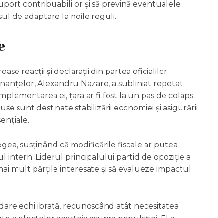
i suport contribuabililor și să prevină eventualele
ul de adaptare la noile reguli.
e
e reacții și declarații din partea oficialilor
 Finanțelor, Alexandru Nazare, a subliniat repetat
mplementarea ei, țara ar fi fost la un pas de colaps
se sunt destinate stabilizării economiei și asigurării
ențiale.
egea, susținând că modificările fiscale ar putea
intern. Liderul principalului partid de opoziție a
mai mult părțile interesate și să evalueze impactul
dare echilibrată, recunoscând atât necesitatea