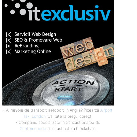
- Ai nevoie de transport aeroport in Anglia? Încearcă
Airport
Taxi London
. Calitate la prețul corect.
- Companie specializata in tranzactionarea de
Criptomonede
si infrastructura blockchain.