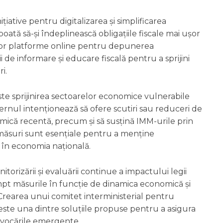
iative pentru digitalizarea și simplificarea
 poată să-și îndeplinească obligațiile fiscale mai ușor
unor platforme online pentru depunerea
i de informare și educare fiscală pentru a sprijini
i.
ste sprijinirea sectoarelor economice vulnerabile
uvernul intenționează să ofere scutiri sau reduceri de
omică recentă, precum și să susțină IMM-urile prin
măsuri sunt esențiale pentru a menține
e în economia națională.
itorizării și evaluării continue a impactului legii
mpt măsurile în funcție de dinamica economică și
 Crearea unui comitet interministerial pentru
ste una dintre soluțiile propuse pentru a asigura
rovocările emergente.