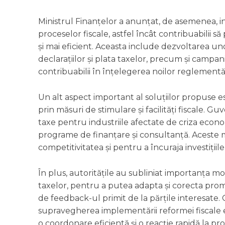
Ministrul Finanțelor a anunțat, de asemenea, iniț
proceselor fiscale, astfel încât contribuabilii să
și mai eficient. Aceasta include dezvoltarea 
declarațiilor și plata taxelor, precum și campani
contribuabilii în înțelegerea noilor reglementăr
Un alt aspect important al soluțiilor propuse e
prin măsuri de stimulare și facilități fiscale. G
taxe pentru industriile afectate de criza econ
programe de finanțare și consultanță. Aceste 
competitivitatea și pentru a încuraja investițiil
În plus, autoritățile au subliniat importanța mon
taxelor, pentru a putea adapta și corecta pro
de feedback-ul primit de la părțile interesate.
supravegherea implementării reformei fiscale e
o coordonare eficientă și o reacție rapidă la p