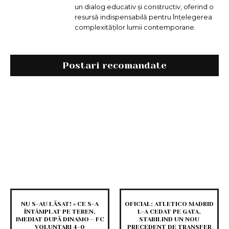
un dialog educativ și constructiv, oferind o
resursă indispensabilă pentru înțelegerea
complexităților lumii contemporane.
Postari recomandate
NU S-AU LĂSAT! » CE S-A
OFICIAL: ATLETICO MADRID
ÎNTÂMPLAT PE TEREN,
L-A CEDAT PE GATA,
IMEDIAT DUPĂ DINAMO – FC
STABILIND UN NOU
VOLUNTARI 4-0
PRECEDENT DE TRANSFER