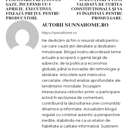
GAZE, ÎNCEPÂND CU 1
VALIDATĂ DE CURTEA
APRILIE. EXECUTIVUL
CONSTITUȚIONALĂ ȘI VA
FIXEAZĂ PREȚUL PENTRU
FI ÎNAINTATĂ PENTRU
PRODUCĂTORI.
PROMULGARE.
AUTORII SUNNAHOME.RO
https://sunnahome.ro
Ne dedicăm să fim o resursă vitală pentru
cei care caută știri detaliate și dezbateri
minuțioase. Blogul nostru abordează teme
actuale și acoperă o gamă largă de
subiecte, de la politica și economia
globală, până la inovațiile din tehnologie și
sănătate. Articolele sunt meticulos
cercetate, oferind analize aprofundate ale
tendințelor mondiale. Încurajăm
interacțiunea cititorilor printr-o participare
activă în secțiunea de comentarii,
contribuind la dezvoltarea unei comunități
dinamice și informate. Actualizăm blogul
regulat cu conținut autentic și perspective
inedite, stabilindu-ne ca un etalon de
fiabilitate și calitate informativă. Susținem