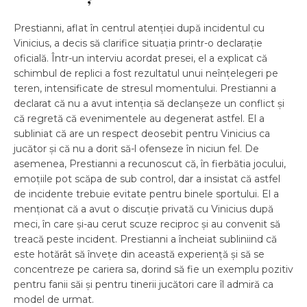
Prestianni, aflat în centrul atenției după incidentul cu
Vinicius, a decis să clarifice situația printr-o declarație
oficială. Într-un interviu acordat presei, el a explicat că
schimbul de replici a fost rezultatul unui neînțelegeri pe
teren, intensificate de stresul momentului. Prestianni a
declarat că nu a avut intenția să declanșeze un conflict și
că regretă că evenimentele au degenerat astfel. El a
subliniat că are un respect deosebit pentru Vinicius ca
jucător și că nu a dorit să-l ofenseze în niciun fel. De
asemenea, Prestianni a recunoscut că, în fierbătia jocului,
emoțiile pot scăpa de sub control, dar a insistat că astfel
de incidente trebuie evitate pentru binele sportului. El a
menționat că a avut o discuție privată cu Vinicius după
meci, în care și-au cerut scuze reciproc și au convenit să
treacă peste incident. Prestianni a încheiat subliniind că
este hotărât să învețe din această experiență și să se
concentreze pe cariera sa, dorind să fie un exemplu pozitiv
pentru fanii săi și pentru tinerii jucători care îl admiră ca
model de urmat.