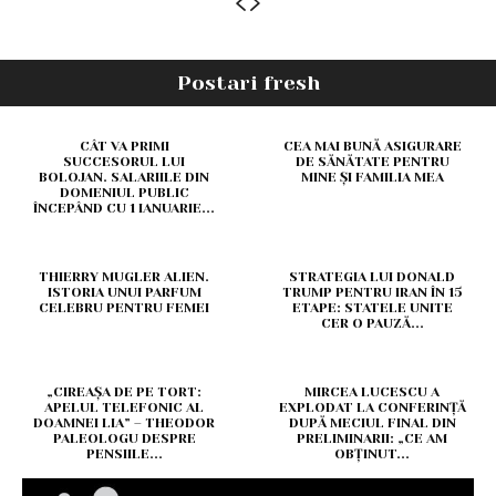
Postari fresh
CÂT VA PRIMI
CEA MAI BUNĂ ASIGURARE
SUCCESORUL LUI
DE SĂNĂTATE PENTRU
BOLOJAN. SALARIILE DIN
MINE ȘI FAMILIA MEA
DOMENIUL PUBLIC
ÎNCEPÂND CU 1 IANUARIE...
THIERRY MUGLER ALIEN.
STRATEGIA LUI DONALD
ISTORIA UNUI PARFUM
TRUMP PENTRU IRAN ÎN 15
CELEBRU PENTRU FEMEI
ETAPE: STATELE UNITE
CER O PAUZĂ...
„CIREAȘA DE PE TORT:
MIRCEA LUCESCU A
APELUL TELEFONIC AL
EXPLODAT LA CONFERINȚĂ
DOAMNEI LIA” – THEODOR
DUPĂ MECIUL FINAL DIN
PALEOLOGU DESPRE
PRELIMINARII: „CE AM
PENSIILE...
OBȚINUT...