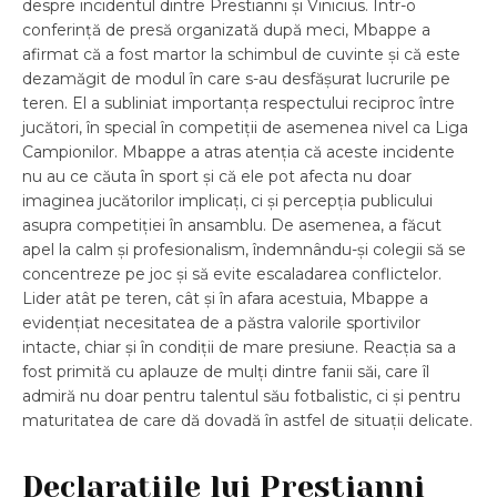
despre incidentul dintre Prestianni și Vinicius. Într-o
conferință de presă organizată după meci, Mbappe a
afirmat că a fost martor la schimbul de cuvinte și că este
dezamăgit de modul în care s-au desfășurat lucrurile pe
teren. El a subliniat importanța respectului reciproc între
jucători, în special în competiții de asemenea nivel ca Liga
Campionilor. Mbappe a atras atenția că aceste incidente
nu au ce căuta în sport și că ele pot afecta nu doar
imaginea jucătorilor implicați, ci și percepția publicului
asupra competiției în ansamblu. De asemenea, a făcut
apel la calm și profesionalism, îndemnându-și colegii să se
concentreze pe joc și să evite escaladarea conflictelor.
Lider atât pe teren, cât și în afara acestuia, Mbappe a
evidențiat necesitatea de a păstra valorile sportivilor
intacte, chiar și în condiții de mare presiune. Reacția sa a
fost primită cu aplauze de mulți dintre fanii săi, care îl
admiră nu doar pentru talentul său fotbalistic, ci și pentru
maturitatea de care dă dovadă în astfel de situații delicate.
Declarațiile lui Prestianni