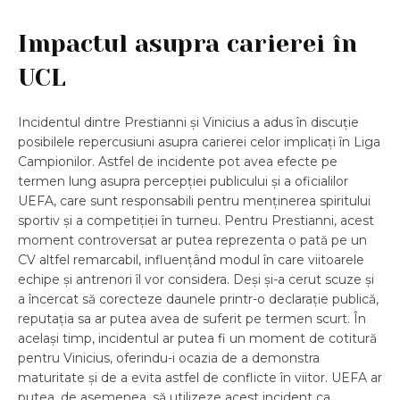
Impactul asupra carierei în
UCL
Incidentul dintre Prestianni și Vinicius a adus în discuție
posibilele repercusiuni asupra carierei celor implicați în Liga
Campionilor. Astfel de incidente pot avea efecte pe
termen lung asupra percepției publicului și a oficialilor
UEFA, care sunt responsabili pentru menținerea spiritului
sportiv și a competiției în turneu. Pentru Prestianni, acest
moment controversat ar putea reprezenta o pată pe un
CV altfel remarcabil, influențând modul în care viitoarele
echipe și antrenori îl vor considera. Deși și-a cerut scuze și
a încercat să corecteze daunele printr-o declarație publică,
reputația sa ar putea avea de suferit pe termen scurt. În
același timp, incidentul ar putea fi un moment de cotitură
pentru Vinicius, oferindu-i ocazia de a demonstra
maturitate și de a evita astfel de conflicte în viitor. UEFA ar
putea, de asemenea, să utilizeze acest incident ca