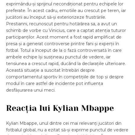
exprimându-și sprijinul necondiționat pentru echipele lor
preferate. În acest cadru, emotiile au crescut pe teren, iar
jucătorii au început să-și exteriorizeze frustrările.
Prestianni, recunoscut pentru hotărârea sa, a avut un
schimb de vorbe cu Vinicius, care a captat atenția tuturor
participanților. Acest moment a fost rapid amplificat de
presa și a generat controverse printre fani și experții în
fotbal. Totul a început de la o fază controversată în care
ambele echipe își susțineau punctul de vedere, iar
tensiunea a crescut rapid, ducând la declarațiile ulterioare.
Această situație a suscitat întrebări despre
comportamentul sportiv în competițiile de top și despre
modul în care astfel de incidente pot influența
desfășurarea unui meci.
Reacția lui Kylian Mbappe
Kylian Mbappe, unul dintre cei mai relevanți jucători din
fotbalul global, nu a ezitat să-și exprime punctul de vedere