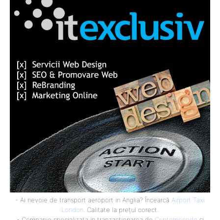
- Ai nevoie de transport aeroport in Anglia? Încearcă
Airport Taxi
London
. Calitate la prețul corect.
- Companie specializata in tranzactionarea de
Criptomonede
si