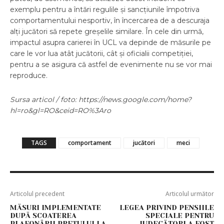
exemplu pentru a întări regulile și sancțiunile împotriva
comportamentului nesportiv, în încercarea de a descuraja
alți jucători să repete greșelile similare. În cele din urmă,
impactul asupra carierei în UCL va depinde de măsurile pe
care le vor lua atât jucătorii, cât și oficialii competiției,
pentru a se asigura că astfel de evenimente nu se vor mai
reproduce.
Sursa articol / foto: https://news.google.com/home?
hl=ro&gl=RO&ceid=RO%3Aro
TAGS
comportament
jucători
meci
Articolul precedent
Articolul următor
MĂSURI IMPLEMENTATE
LEGEA PRIVIND PENSIILE
DUPĂ SCOATEREA
SPECIALE PENTRU
PLAFONĂRII PREȚULUI LA
JUDECĂTORI A FOST