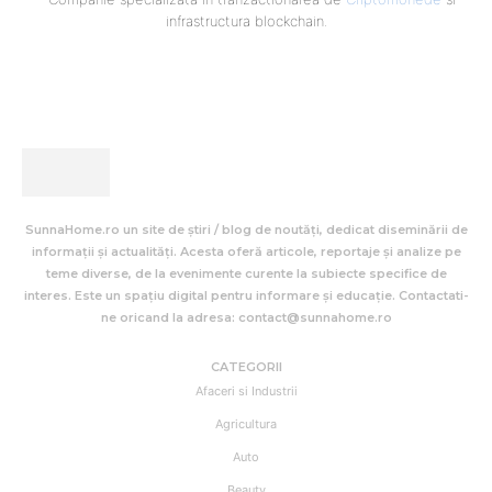
infrastructura blockchain.
SunnaHome.ro un site de știri / blog de noutăți, dedicat diseminării de
informații și actualități. Acesta oferă articole, reportaje și analize pe
teme diverse, de la evenimente curente la subiecte specifice de
interes. Este un spațiu digital pentru informare și educație. Contactati-
ne oricand la adresa: contact@sunnahome.ro
CATEGORII
Afaceri si Industrii
Agricultura
Auto
Beauty