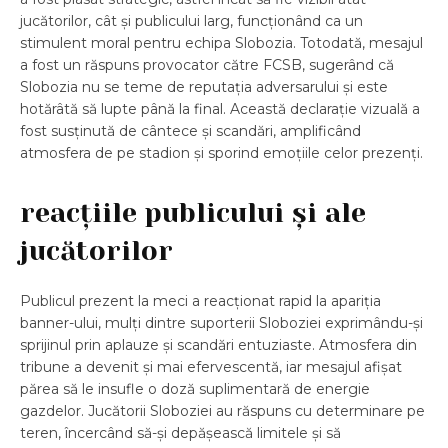
jucătorilor, cât și publicului larg, funcționând ca un
stimulent moral pentru echipa Slobozia. Totodată, mesajul
a fost un răspuns provocator către FCSB, sugerând că
Slobozia nu se teme de reputația adversarului și este
hotărâtă să lupte până la final. Această declarație vizuală a
fost susținută de cântece și scandări, amplificând
atmosfera de pe stadion și sporind emoțiile celor prezenți.
reacțiile publicului și ale
jucătorilor
Publicul prezent la meci a reacționat rapid la apariția
banner-ului, mulți dintre suporterii Sloboziei exprimându-și
sprijinul prin aplauze și scandări entuziaste. Atmosfera din
tribune a devenit și mai efervescentă, iar mesajul afișat
părea să le insufle o doză suplimentară de energie
gazdelor. Jucătorii Sloboziei au răspuns cu determinare pe
teren, încercând să-și depășească limitele și să