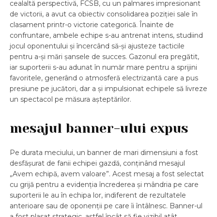
cealaltă perspectivă, FCSB, cu un palmares impresionant
de victorii, a avut ca obiectiv consolidarea poziției sale în
clasament printr-o victorie categorică. Înainte de
confruntare, ambele echipe s-au antrenat intens, studiind
jocul oponentului și încercând să-și ajusteze tacticile
pentru a-și mări șansele de succes. Gazonul era pregătit,
iar suporterii s-au adunat în număr mare pentru a sprijini
favoritele, generând o atmosferă electrizantă care a pus
presiune pe jucători, dar a și impulsionat echipele să livreze
un spectacol pe măsura așteptărilor.
mesajul banner-ului expus
Pe durata meciului, un banner de mari dimensiuni a fost
desfășurat de fanii echipei gazdă, conținând mesajul
„Avem echipă, avem valoare”. Acest mesaj a fost selectat
cu grijă pentru a evidenția încrederea și mândria pe care
suporterii le au în echipa lor, indiferent de rezultatele
anterioare sau de oponenții pe care îi întâlnesc. Banner-ul
a fost plasat strategic, astfel încât să fie vizibil atât