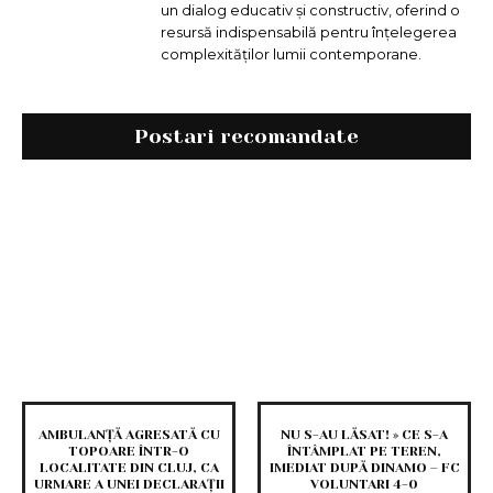
un dialog educativ și constructiv, oferind o
resursă indispensabilă pentru înțelegerea
complexităților lumii contemporane.
Postari recomandate
AMBULANȚĂ AGRESATĂ CU
NU S-AU LĂSAT! » CE S-A
TOPOARE ÎNTR-O
ÎNTÂMPLAT PE TEREN,
LOCALITATE DIN CLUJ, CA
IMEDIAT DUPĂ DINAMO – FC
URMARE A UNEI DECLARAȚII
VOLUNTARI 4-0