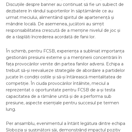
Discuțiile despre banner au continuat să fie un subiect de
dezbatere în rândul suporterilor în săptămânile ce au
urmat meciului, alimentând spiritul de apartenență și
mândrie locală. De asemenea, jucătorii au simțit
responsabilitatea crescută de a menține nivelul de joc și
de a răsplăti încrederea acordată de fanii lor.
În schimb, pentru FCSB, experiența a subliniat importanța
gestionării presiunii externe și a menținerii concentrării în
fața provocărilor venite din partea fanilor adversi. Echipa a
trebuit să-și reevalueze strategiile de abordare a partidelor
jucate în condiții ostile și să-și întărească mentalitatea de
competiție. În ciuda provocărilor întâlnite, meciul a
reprezentat o oportunitate pentru FCSB de a-și testa
capacitatea de a rămâne unită și de a performa sub
presiune, aspecte esențiale pentru succesul pe termen
lung.
Per ansamblu, evenimentul a întărit legătura dintre echipa
Slobozia și susținătorii săi, demonstrând impactul pozitiv