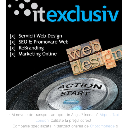
- Ai nevoie de transport aeroport in Anglia? Încearcă
Airport Taxi
London
. Calitate la prețul corect.
- Companie specializata in tranzactionarea de
Criptomonede
si