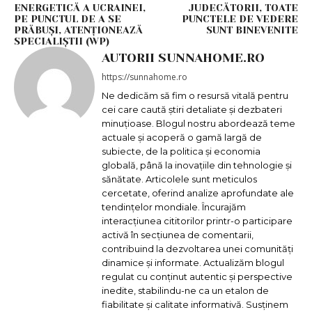
ENERGETICĂ A UCRAINEI,
JUDECĂTORII, TOATE
PE PUNCTUL DE A SE
PUNCTELE DE VEDERE
PRĂBUȘI, ATENȚIONEAZĂ
SUNT BINEVENITE
SPECIALIȘTII (WP)
AUTORII SUNNAHOME.RO
https://sunnahome.ro
Ne dedicăm să fim o resursă vitală pentru
cei care caută știri detaliate și dezbateri
minuțioase. Blogul nostru abordează teme
actuale și acoperă o gamă largă de
subiecte, de la politica și economia
globală, până la inovațiile din tehnologie și
sănătate. Articolele sunt meticulos
cercetate, oferind analize aprofundate ale
tendințelor mondiale. Încurajăm
interacțiunea cititorilor printr-o participare
activă în secțiunea de comentarii,
contribuind la dezvoltarea unei comunități
dinamice și informate. Actualizăm blogul
regulat cu conținut autentic și perspective
inedite, stabilindu-ne ca un etalon de
fiabilitate și calitate informativă. Susținem