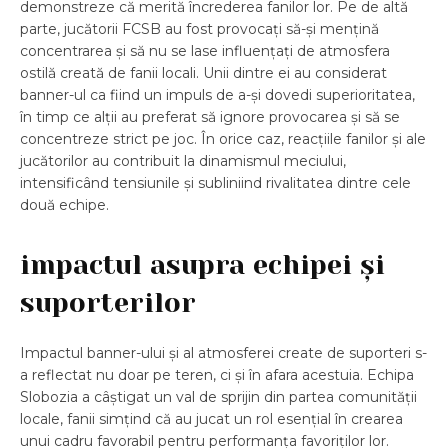
demonstreze că merită încrederea fanilor lor. Pe de altă
parte, jucătorii FCSB au fost provocați să-și mențină
concentrarea și să nu se lase influențați de atmosfera
ostilă creată de fanii locali. Unii dintre ei au considerat
banner-ul ca fiind un impuls de a-și dovedi superioritatea,
în timp ce alții au preferat să ignore provocarea și să se
concentreze strict pe joc. În orice caz, reacțiile fanilor și ale
jucătorilor au contribuit la dinamismul meciului,
intensificând tensiunile și subliniind rivalitatea dintre cele
două echipe.
impactul asupra echipei și
suporterilor
Impactul banner-ului și al atmosferei create de suporteri s-
a reflectat nu doar pe teren, ci și în afara acestuia. Echipa
Slobozia a câștigat un val de sprijin din partea comunității
locale, fanii simțind că au jucat un rol esențial în crearea
unui cadru favorabil pentru performanța favoriților lor.