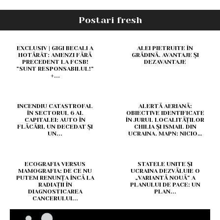
Postari fresh
EXCLUSIV | GIGI BECALI A
ALEI PIETRUITE ÎN
HOTĂRÂT: AMENZI FĂRĂ
GRĂDINĂ. AVANTAJE ȘI
PRECEDENT LA FCSB!
DEZAVANTAJE
”SUNT RESPONSABILUL!”
+...
INCENDIU CATASTROFAL
ALERTĂ AERIANĂ:
ÎN SECTORUL 6 AL
OBIECTIVE IDENTIFICATE
CAPITALEI: AUTO ÎN
ÎN JURUL LOCALITĂȚILOR
FLĂCĂRI, UN DECEDAT ȘI
CHILIA ȘI ISMAIL DIN
UN...
UCRAINA. MAPN: NICIO…
ECOGRAFIA VERSUS
STATELE UNITE ȘI
MAMOGRAFIA: DE CE NU
UCRAINA DEZVĂLUIE O
PUTEM RENUNȚA ÎNCĂ LA
„VARIANTĂ NOUĂ” A
RADIAȚII ÎN
PLANULUI DE PACE: UN
DIAGNOSTICAREA
PLAN...
CANCERULUI...