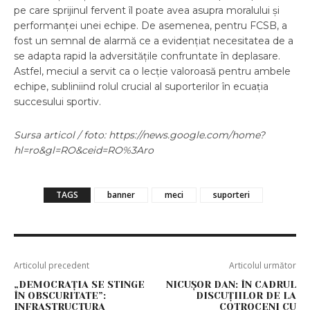
pe care sprijinul fervent îl poate avea asupra moralului și
performanței unei echipe. De asemenea, pentru FCSB, a
fost un semnal de alarmă ce a evidențiat necesitatea de a
se adapta rapid la adversitățile confruntate în deplasare.
Astfel, meciul a servit ca o lecție valoroasă pentru ambele
echipe, subliniind rolul crucial al suporterilor în ecuația
succesului sportiv.
Sursa articol / foto: https://news.google.com/home?
hl=ro&gl=RO&ceid=RO%3Aro
TAGS
banner
meci
suporteri
Articolul precedent
Articolul următor
„DEMOCRAȚIA SE STINGE
NICUŞOR DAN: ÎN CADRUL
ÎN OBSCURITATE”:
DISCUȚIILOR DE LA
INFRASTRUCTURA
COTROCENI CU