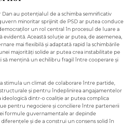
or Dan au potențialul de a schimba semnificativ
i guvern minoritar sprijinit de PSD ar putea conduce
al-democraților un rol central în procesul de luare a
ară evidentă. Această soluție ar putea, de asemenea,
nare mai flexibilă și adaptată rapid la schimbările
nei majorități solide ar putea crea instabilitate pe
 să mențină un echilibru fragil între cooperare și
a stimula un climat de colaborare între partide,
tructurale și pentru îndeplinirea angajamentelor
a ideologică dintr-o coaliție ar putea complica
ue pentru negociere și conciliere între partenerii
stei formule guvernamentale ar depinde
a diferențele și de a construi un consens solid în