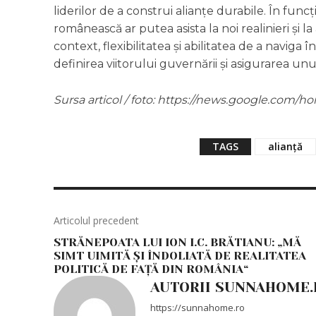
liderilor de a construi alianțe durabile. În funcț
românească ar putea asista la noi realinieri și l
context, flexibilitatea și abilitatea de a naviga 
definirea viitorului guvernării și asigurarea unui
Sursa articol / foto: https://news.google.co
TAGS
alianță
Articolul precedent
STRĂNEPOATA LUI ION I.C. BRĂTIANU: „MĂ
SIMT UIMITĂ ȘI ÎNDOLIATĂ DE REALITATEA
POLITICĂ DE FAȚĂ DIN ROMÂNIA“
AUTORII SUNNAHOME.
https://sunnahome.ro