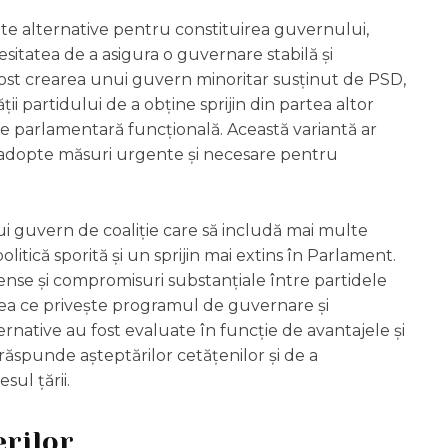
lte alternative pentru constituirea guvernului,
sitatea de a asigura o guvernare stabilă și
 fost crearea unui guvern minoritar susținut de PSD,
ii partidului de a obține sprijin din partea altor
te parlamentară funcțională. Această variantă ar
 adopte măsuri urgente și necesare pentru
nui guvern de coaliție care să includă mai multe
olitică sporită și un sprijin mai extins în Parlament.
tense și compromisuri substanțiale între partidele
eea ce privește programul de guvernare și
ternative au fost evaluate în funcție de avantajele și
 răspunde așteptărilor cetățenilor și de a
ul țării.
erilor