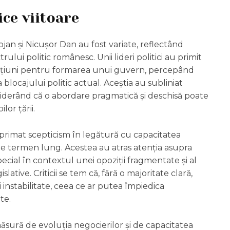
ice viitoare
lojan și Nicușor Dan au fost variate, reflectând
rului politic românesc. Unii lideri politici au primit
 opțiuni pentru formarea unui guvern, percepând
locajului politic actual. Aceștia au subliniat
siderând că o abordare pragmatică și deschisă poate
lor țării.
 exprimat scepticism în legătură cu capacitatea
pe termen lung. Acestea au atras atenția asupra
pecial în contextul unei opoziții fragmentate și al
slative. Criticii se tem că, fără o majoritate clară,
i instabilitate, ceea ce ar putea împiedica
te.
ăsură de evoluția negocierilor și de capacitatea