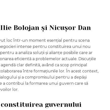
 Ilie Bolojan și Nicușor Dan
a avut loc într-un moment esențial pentru scena
i negocieri intense pentru constituirea unui nou
pentru a analiza soluții și alianțe posibile care ar
stionarea eficientă a problemelor actuale. Discuțiile
 agendă clar definită, având ca scop principal
aborarea între formațiunile lor. În acest context,
dialogului și a compromisului pentru a depăși
de a contribui la formarea unui guvern care să
oilor lor.
 constituirea guvernului