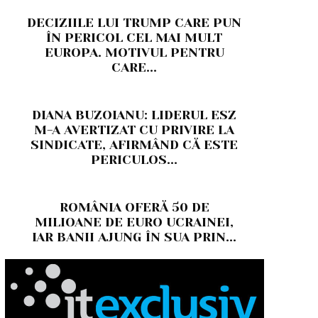
DECIZIILE LUI TRUMP CARE PUN
ÎN PERICOL CEL MAI MULT
EUROPA. MOTIVUL PENTRU
CARE...
DIANA BUZOIANU: LIDERUL ESZ
M-A AVERTIZAT CU PRIVIRE LA
SINDICATE, AFIRMÂND CĂ ESTE
PERICULOS...
ROMÂNIA OFERĂ 50 DE
MILIOANE DE EURO UCRAINEI,
IAR BANII AJUNG ÎN SUA PRIN...