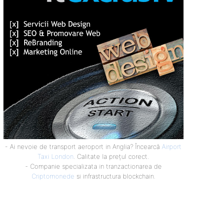
- Ai nevoie de transport aeroport in Anglia? Încearcă
Airport
Taxi London
. Calitate la prețul corect.
- Companie specializata in tranzactionarea de
Criptomonede
si infrastructura blockchain.