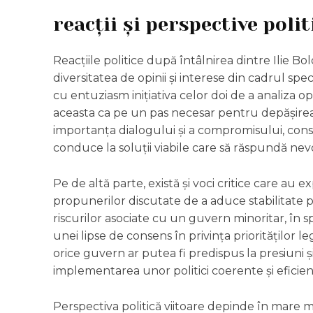
reacții și perspective polit
Reacțiile politice după întâlnirea dintre Ilie Bo
diversitatea de opinii și interese din cadrul spect
cu entuziasm inițiativa celor doi de a analiza
aceasta ca pe un pas necesar pentru depășirea b
importanța dialogului și a compromisului, con
conduce la soluții viabile care să răspundă nevoi
Pe de altă parte, există și voci critice care au
propunerilor discutate de a aduce stabilitate 
riscurilor asociate cu un guvern minoritar, în s
unei lipse de consens în privința priorităților legi
orice guvern ar putea fi predispus la presiuni ș
implementarea unor politici coerente și eficien
Perspectiva politică viitoare depinde în mare m