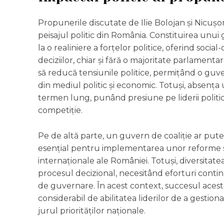
Propunerile discutate de Ilie Bolojan și Nicuș
peisajul politic din România. Constituirea unu
la o realiniere a forțelor politice, oferind soci
deciziilor, chiar și fără o majoritate parlament
să reducă tensiunile politice, permițând o guver
din mediul politic și economic. Totuși, absența u
termen lung, punând presiune pe liderii politici
competiție.
Pe de altă parte, un guvern de coaliție ar pute
esențial pentru implementarea unor reforme s
internaționale ale României. Totuși, diversitate
procesul decizional, necesitând eforturi contin
de guvernare. În acest context, succesul ace
considerabil de abilitatea liderilor de a gestion
jurul priorităților naționale.