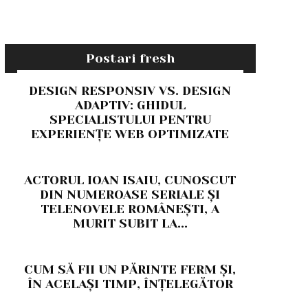
Postari fresh
DESIGN RESPONSIV VS. DESIGN
ADAPTIV: GHIDUL
SPECIALISTULUI PENTRU
EXPERIENȚE WEB OPTIMIZATE
ACTORUL IOAN ISAIU, CUNOSCUT
DIN NUMEROASE SERIALE ȘI
TELENOVELE ROMÂNEȘTI, A
MURIT SUBIT LA...
CUM SĂ FII UN PĂRINTE FERM ȘI,
ÎN ACELAȘI TIMP, ÎNȚELEGĂTOR