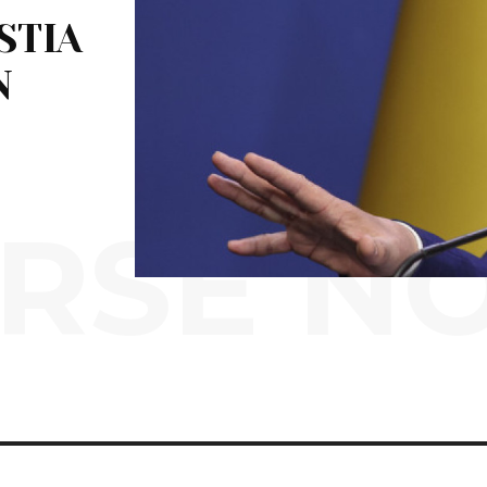
STIA
N
E
RSE N