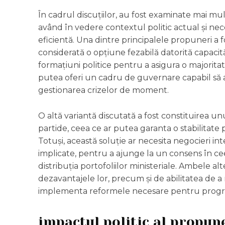
În cadrul discuțiilor, au fost examinate mai mu
având în vedere contextul politic actual și nece
eficientă. Una dintre principalele propuneri a
considerată o opțiune fezabilă datorită capacităț
formațiuni politice pentru a asigura o majorita
putea oferi un cadru de guvernare capabil să
gestionarea crizelor de moment.
O altă variantă discutată a fost constituirea u
partide, ceea ce ar putea garanta o stabilitate p
Totuși, această soluție ar necesita negocieri in
implicate, pentru a ajunge la un consens în c
distribuția portofoliilor ministeriale. Ambele al
dezavantajele lor, precum și de abilitatea de a
implementa reformele necesare pentru progres
impactul politic al propun