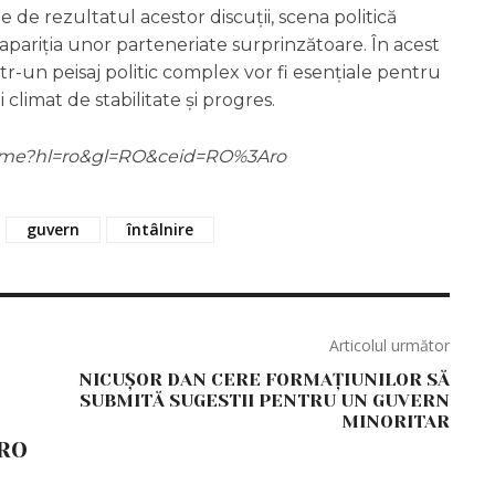
ie de rezultatul acestor discuții, scena politică
a apariția unor parteneriate surprinzătoare. În acest
într-un peisaj politic complex vor fi esențiale pentru
 climat de stabilitate și progres.
m/home?hl=ro&gl=RO&ceid=RO%3Aro
guvern
întâlnire
Articolul următor
NICUȘOR DAN CERE FORMAȚIUNILOR SĂ
SUBMITĂ SUGESTII PENTRU UN GUVERN
MINORITAR
RO