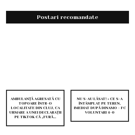
Postari recomandate
AMBULANȚĂ AGRESATĂ CU
NU S-AU LĂSAT! » CE S-A
TOPOARE ÎNTR-O
ÎNTÂMPLAT PE TEREN,
LOCALITATE DIN CLUJ, CA
IMEDIAT DUPĂ DINAMO – FC
URMARE A UNEI DECLARAȚII
VOLUNTARI 4-0
PE TIKTOK CĂ „FURĂ…