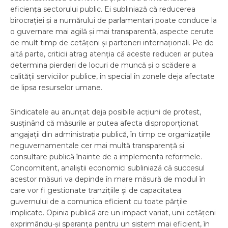
eficiența sectorului public. Ei subliniază că reducerea
birocrației și a numărului de parlamentari poate conduce la
o guvernare mai agilă și mai transparentă, aspecte cerute
de mult timp de cetățeni și parteneri internaționali. Pe de
altă parte, criticii atrag atenția că aceste reduceri ar putea
determina pierderi de locuri de muncă și o scădere a
calității serviciilor publice, în special în zonele deja afectate
de lipsa resurselor umane.
Sindicatele au anunțat deja posibile acțiuni de protest,
susținând că măsurile ar putea afecta disproporționat
angajații din administrația publică, în timp ce organizațiile
neguvernamentale cer mai multă transparență și
consultare publică înainte de a implementa reformele.
Concomitent, analiștii economici subliniază că succesul
acestor măsuri va depinde în mare măsură de modul în
care vor fi gestionate tranzițiile și de capacitatea
guvernului de a comunica eficient cu toate părțile
implicate. Opinia publică are un impact variat, unii cetățeni
exprimându-și speranța pentru un sistem mai eficient, în