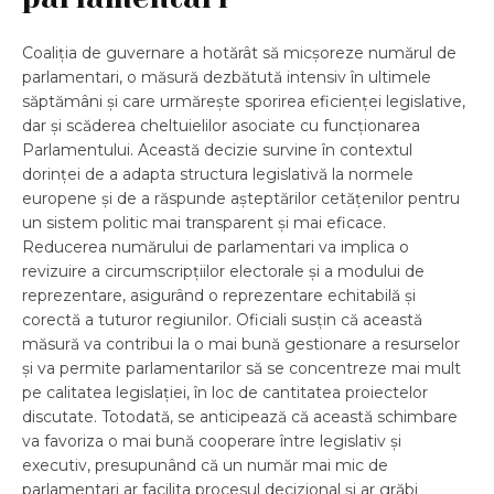
Coaliția de guvernare a hotărât să micșoreze numărul de
parlamentari, o măsură dezbătută intensiv în ultimele
săptămâni și care urmărește sporirea eficienței legislative,
dar și scăderea cheltuielilor asociate cu funcționarea
Parlamentului. Această decizie survine în contextul
dorinței de a adapta structura legislativă la normele
europene și de a răspunde așteptărilor cetățenilor pentru
un sistem politic mai transparent și mai eficace.
Reducerea numărului de parlamentari va implica o
revizuire a circumscripțiilor electorale și a modului de
reprezentare, asigurând o reprezentare echitabilă și
corectă a tuturor regiunilor. Oficiali susțin că această
măsură va contribui la o mai bună gestionare a resurselor
și va permite parlamentarilor să se concentreze mai mult
pe calitatea legislației, în loc de cantitatea proiectelor
discutate. Totodată, se anticipează că această schimbare
va favoriza o mai bună cooperare între legislativ și
executiv, presupunând că un număr mai mic de
parlamentari ar facilita procesul decizional și ar grăbi