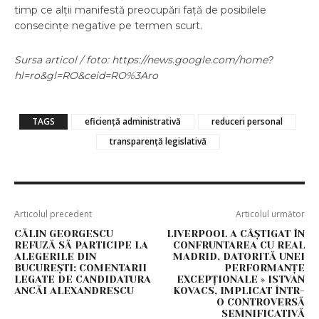
timp ce alții manifestă preocupări față de posibilele
consecințe negative pe termen scurt.
Sursa articol / foto: https://news.google.com/home?
hl=ro&gl=RO&ceid=RO%3Aro
TAGS
eficiență administrativă
reduceri personal
transparență legislativă
Articolul precedent
Articolul următor
CĂLIN GEORGESCU
LIVERPOOL A CÂȘTIGAT ÎN
REFUZĂ SĂ PARTICIPE LA
CONFRUNTAREA CU REAL
ALEGERILE DIN
MADRID, DATORITĂ UNEI
BUCUREȘTI: COMENTARII
PERFORMANȚE
LEGATE DE CANDIDATURA
EXCEPȚIONALE » ISTVAN
ANCĂI ALEXANDRESCU
KOVACS, IMPLICAT ÎNTR-
O CONTROVERSĂ
SEMNIFICATIVĂ