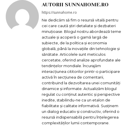
AUTORII SUNNAHOME.RO
https://sunnahome.ro
Ne dedicăm să fim o resursă vitală pentru
cei care caută știri detaliate și dezbateri
minuțioase. Blogul nostru abordează teme
actuale și acoperă o gamă largă de
subiecte, de la politica și economia
globală, până la inovațiile din tehnologie și
sănătate. Articolele sunt meticulos
cercetate, oferind analize aprofundate ale
tendințelor mondiale. Încurajăm
interacțiunea cititorilor printr-o participare
activă în secțiunea de comentarii,
contribuind la dezvoltarea unei comunități
dinamice și informate. Actualizăm blogul
regulat cu conținut autentic și perspective
inedite, stabilindu-ne ca un etalon de
fiabilitate și calitate informativă. Susținem
un dialog educativ și constructiv, oferind o
resursă indispensabilă pentru înțelegerea
complexităților lumii contemporane.