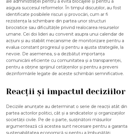
ale administrației pentru a evita blocajele și pentru a
asigura succesul reformelor. În timpul discuțiilor, au fost
identificate posibilele riscuri și provocări, cum ar fi
rezistența la schimbare din partea unor structuri
birocratice sau dificultățile privind realocarea resurselor
umane. Cei doi lideri au convenit asupra unui calendar de
acțiuni și au stabilit mecanisme de monitorizare pentru a
evalua constant progresul și pentru a ajusta strategiile, la
nevoie. De asemenea, s-a dezbătut importanța
comunicării eficiente cu comunitatea și a transparenței,
pentru a obține sprijinul cetățenilor și pentru a preveni
dezinformările legate de aceste schimbări semnificative.
Reacții și impactul deciziilor
Deciziile anunțate au determinat o serie de reacții atât din
partea actorilor politici, cât și a sindicatelor și organizațiilor
societății civile. Pe de o parte, susținătorii măsurilor
argumentează că acestea sunt necesare pentru a garanta
sustenabilitatea economică și pentru a îmbunătăți