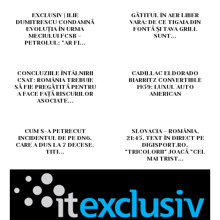
EXCLUSIV | ILIE
GĂTITUL ÎN AER LIBER
DUMITRESCU CONDAMNĂ
VARA: DE CE TIGAIA DIN
EVOLUȚIA ÎN URMA
FONTĂ ȘI TAVA GRILL
MECIULUI FCSB –
SUNT...
PETROLUL: ”AR FI...
CONCLUZIILE ÎNTÂLNIRII
CADILLAC ELDORADO
CSAT: ROMÂNIA TREBUIE
BIARRITZ CONVERTIBLE
SĂ FIE PREGĂTITĂ PENTRU
1959: LUXUL AUTO
A FACE FAȚĂ RISCURILOR
AMERICAN
ASOCIATE...
CUM S-A PETRECUT
SLOVACIA – ROMÂNIA,
INCIDENTUL DE PE DN6,
21:45, TEXT ÎN DIRECT PE
CARE A DUS LA 7 DECESE.
DIGISPORT.RO.
TITI...
”TRICOLORII” JOACĂ ”CEL
MAI TRIST...