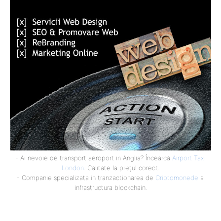
- Ai nevoie de transport aeroport in Anglia? Încearcă
Airport Taxi
London
. Calitate la prețul corect.
- Companie specializata in tranzactionarea de
Criptomonede
si
infrastructura blockchain.