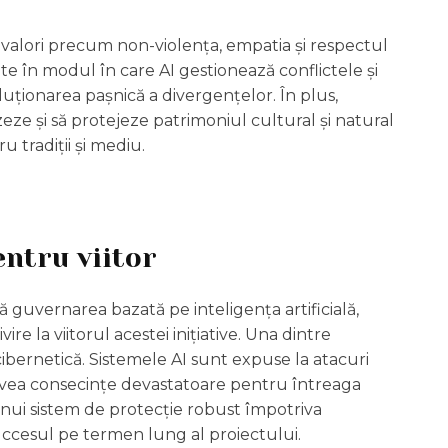
u valori precum non-violența, empatia și respectul
ate în modul în care AI gestionează conflictele și
luționarea pașnică a divergențelor. În plus,
zeze și să protejeze patrimoniul cultural și natural
u tradiții și mediu.
entru viitor
ă guvernarea bazată pe inteligența artificială,
re la viitorul acestei inițiative. Una dintre
 cibernetică. Sistemele AI sunt expuse la atacuri
a avea consecințe devastatoare pentru întreaga
nui sistem de protecție robust împotriva
uccesul pe termen lung al proiectului.