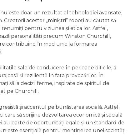
a nu este doar un rezultat al tehnologiei avansate,
 Creatorii acestor „miniștri” roboți au căutat să
ci renumiți pentru viziunea și etica lor. Astfel,
a bază personalități precum Winston Churchill,
are contribuind în mod unic la formarea
.
tățile sale de conducere în perioade dificile, a
ajoasă și rezilientă în fața provocărilor. În
ți să ia decizii ferme, inspirate de spiritul de
at pe Churchill.
esistă și accentul pe bunăstarea socială. Astfel,
ci care să sprijine dezvoltarea economică și socială
ulei au parte de oportunități egale și un standard de
mun este esențială pentru menținerea unei societăți