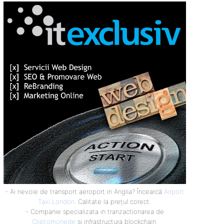
- Ai nevoie de transport aeroport in Anglia? Încearcă
Airport
Taxi London
. Calitate la prețul corect.
- Companie specializata in tranzactionarea de
Criptomonede
si infrastructura blockchain.