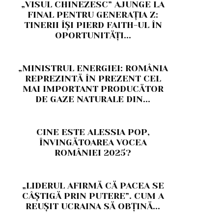
„VISUL CHINEZESC” AJUNGE LA
FINAL PENTRU GENERAȚIA Z:
TINERII ÎȘI PIERD FAITH-UL ÎN
OPORTUNITĂȚI...
„MINISTRUL ENERGIEI: ROMÂNIA
REPREZINTĂ ÎN PREZENT CEL
MAI IMPORTANT PRODUCĂTOR
DE GAZE NATURALE DIN...
CINE ESTE ALESSIA POP,
ÎNVINGĂTOAREA VOCEA
ROMÂNIEI 2025?
„LIDERUL AFIRMĂ CĂ PACEA SE
CÂȘTIGĂ PRIN PUTERE”. CUM A
REUȘIT UCRAINA SĂ OBȚINĂ...