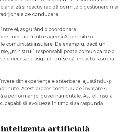
 analiză și reacție rapidă permite o gestionare mai
radiționale de conducere.
e între ei, asigurând o coordonare
une constantă între agenții AI permite o
țele comunității insulare. De exemplu, dacă un
surse, „ministrul” responsabil poate comunica rapid
sursele necesare, asigurându-se că impactul asupra
 învețe din experiențele anterioare, ajustându-și
e obținute. Acest proces continuu de învățare și
ă a performanței guvernamentale. Astfel, insula
, capabil să evolueze în timp și să răspundă
inteligența artificială