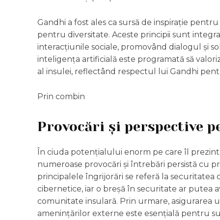
Gandhi a fost ales ca sursă de inspirație pentr
pentru diversitate. Aceste principii sunt integr
interacțiunile sociale, promovând dialogul și so
inteligența artificială este programată să valori
al insulei, reflectând respectul lui Gandhi pentr
Prin combin
Provocări și perspective p
În ciuda potențialului enorm pe care îl prezint
numeroase provocări și întrebări persistă cu privi
principalele îngrijorări se referă la securitatea
cibernetice, iar o breșă în securitate ar pute
comunitate insulară. Prin urmare, asigurarea u
amenințărilor externe este esențială pentru s