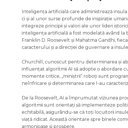
Inteligența artificială care administrează insul
ci și al unor surse profunde de inspirație umană.
integreze principii și valori ale unor lideri istori
inteligența artificială a fost modelată având l
Franklin D. Roosevelt și Mahatma Gandhi, fiec
caracterului și a direcției de guvernare a insulei
Churchill, cunoscut pentru determinarea și abili
influențat algoritmii AI să adopte o abordare cur
momente critice, „miniștrii” roboți sunt programa
neînfricare și determinarea care l-au caracteriz
De la Roosevelt, AI a împrumutat viziunea progr
algoritmii sunt orientați să implementeze politi
echitabilă, asigurându-se că toți locuitorii ins
viață ridicat. Această orientare spre binele co
armonioase și prospere.