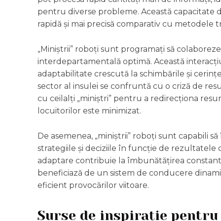
pentru diverse probleme. Această capacitate de
rapidă și mai precisă comparativ cu metodele t
„Miniștrii” roboți sunt programați să colaborez
interdepartamentală optimă. Această interacți
adaptabilitate crescută la schimbările și cerin
sector al insulei se confruntă cu o criză de re
cu ceilalți „miniștri” pentru a redirecționa re
locuitorilor este minimizat.
De asemenea, „miniștrii” roboți sunt capabili să
strategiile și deciziile în funcție de rezultatel
adaptare contribuie la îmbunătățirea constant
beneficiază de un sistem de conducere dinamic
eficient provocărilor viitoare.
Surse de inspirație pentru 