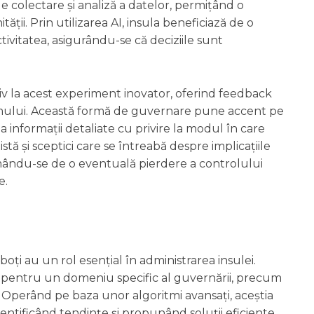
 colectare și analiză a datelor, permițând o
ății. Prin utilizarea AI, insula beneficiază de o
ivitatea, asigurându-se că deciziile sunt
activ la acest experiment inovator, oferind feedback
emului. Această formă de guvernare pune accent pe
 la informații detaliate cu privire la modul în care
istă și sceptici care se întreabă despre implicațiile
temându-se de o eventuală pierdere a controlului
e.
boți au un rol esențial în administrarea insulei.
il pentru un domeniu specific al guvernării, precum
. Operând pe baza unor algoritmi avansați, aceștia
identificând tendințe și propunând soluții eficiente