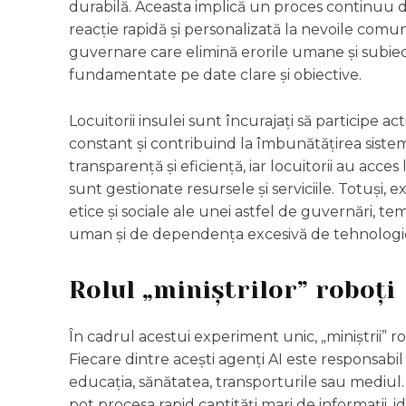
durabilă. Aceasta implică un proces continuu de
reacție rapidă și personalizată la nevoile comunit
guvernare care elimină erorile umane și subiect
fundamentate pe date clare și obiective.
Locuitorii insulei sunt încurajați să participe 
constant și contribuind la îmbunătățirea sist
transparență și eficiență, iar locuitorii au acces
sunt gestionate resursele și serviciile. Totuși, ex
etice și sociale ale unei astfel de guvernări, 
uman și de dependența excesivă de tehnologi
Rolul „miniștrilor” roboți
În cadrul acestui experiment unic, „miniștrii” ro
Fiecare dintre acești agenți AI este responsab
educația, sănătatea, transporturile sau mediul
pot procesa rapid cantități mari de informații, 