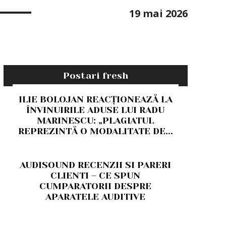
19 mai 2026
Postari fresh
ILIE BOLOJAN REACȚIONEAZĂ LA
ÎNVINUIRILE ADUSE LUI RADU
MARINESCU: „PLAGIATUL
REPREZINTĂ O MODALITATE DE...
AUDISOUND RECENZII SI PARERI
CLIENTI – CE SPUN
CUMPARATORII DESPRE
APARATELE AUDITIVE