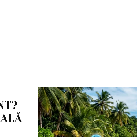
NT?
BALĂ