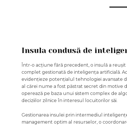
Insula condusă de inteligen
Într-o acțiune fără precedent, o insulă a reuși
complet gestionată de inteligența artificială. Ac
evidențieze potențialul tehnologiei avansate d
al cărei nume a fost păstrat secret din motive d
operează pe baza unui sistem complex de algor
deciziilor zilnice în interesul locuitorilor săi.
Gestionarea insulei prin intermediul inteligențe
management optim al resurselor, o coordonare ef