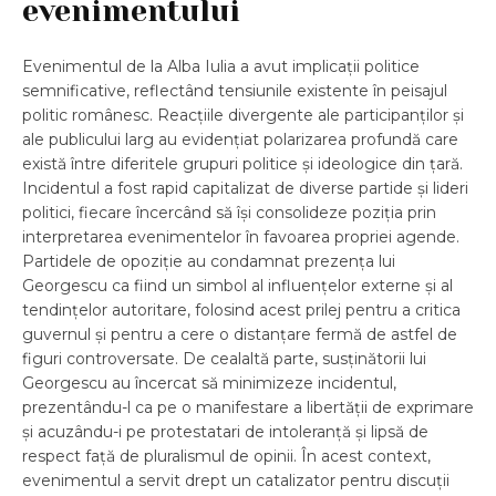
evenimentului
Evenimentul de la Alba Iulia a avut implicații politice
semnificative, reflectând tensiunile existente în peisajul
politic românesc. Reacțiile divergente ale participanților și
ale publicului larg au evidențiat polarizarea profundă care
există între diferitele grupuri politice și ideologice din țară.
Incidentul a fost rapid capitalizat de diverse partide și lideri
politici, fiecare încercând să își consolideze poziția prin
interpretarea evenimentelor în favoarea propriei agende.
Partidele de opoziție au condamnat prezența lui
Georgescu ca fiind un simbol al influențelor externe și al
tendințelor autoritare, folosind acest prilej pentru a critica
guvernul și pentru a cere o distanțare fermă de astfel de
figuri controversate. De cealaltă parte, susținătorii lui
Georgescu au încercat să minimizeze incidentul,
prezentându-l ca pe o manifestare a libertății de exprimare
și acuzându-i pe protestatari de intoleranță și lipsă de
respect față de pluralismul de opinii. În acest context,
evenimentul a servit drept un catalizator pentru discuții