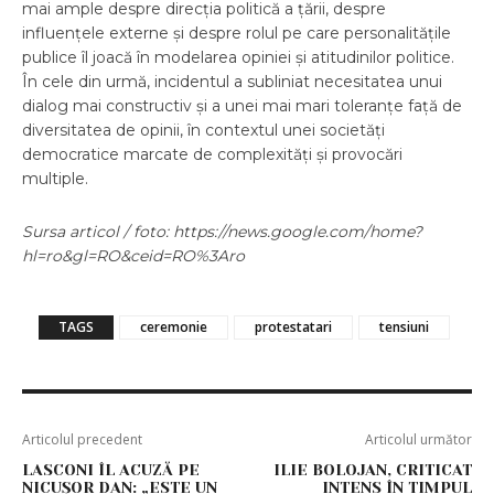
mai ample despre direcția politică a țării, despre
influențele externe și despre rolul pe care personalitățile
publice îl joacă în modelarea opiniei și atitudinilor politice.
În cele din urmă, incidentul a subliniat necesitatea unui
dialog mai constructiv și a unei mai mari toleranțe față de
diversitatea de opinii, în contextul unei societăți
democratice marcate de complexități și provocări
multiple.
Sursa articol / foto: https://news.google.com/home?
hl=ro&gl=RO&ceid=RO%3Aro
TAGS
ceremonie
protestatari
tensiuni
Articolul precedent
Articolul următor
LASCONI ÎL ACUZĂ PE
ILIE BOLOJAN, CRITICAT
NICUȘOR DAN: „ESTE UN
INTENS ÎN TIMPUL