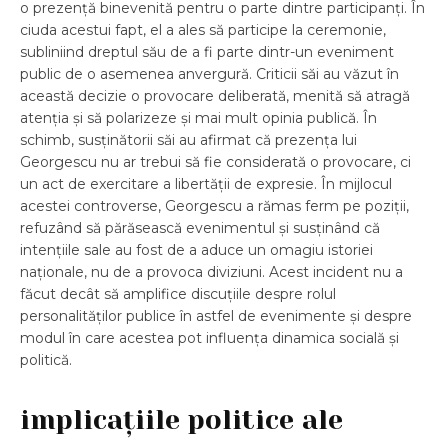
o prezență binevenită pentru o parte dintre participanți. În
ciuda acestui fapt, el a ales să participe la ceremonie,
subliniind dreptul său de a fi parte dintr-un eveniment
public de o asemenea anvergură. Criticii săi au văzut în
această decizie o provocare deliberată, menită să atragă
atenția și să polarizeze și mai mult opinia publică. În
schimb, susținătorii săi au afirmat că prezența lui
Georgescu nu ar trebui să fie considerată o provocare, ci
un act de exercitare a libertății de expresie. În mijlocul
acestei controverse, Georgescu a rămas ferm pe poziții,
refuzând să părăsească evenimentul și susținând că
intențiile sale au fost de a aduce un omagiu istoriei
naționale, nu de a provoca diviziuni. Acest incident nu a
făcut decât să amplifice discuțiile despre rolul
personalităților publice în astfel de evenimente și despre
modul în care acestea pot influența dinamica socială și
politică.
implicațiile politice ale