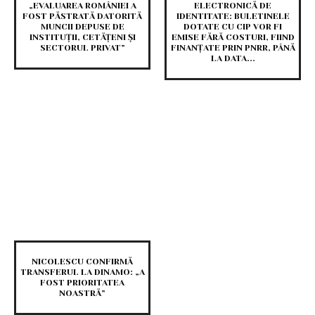
„EVALUAREA ROMÂNIEI A
ELECTRONICĂ DE
FOST PĂSTRATĂ DATORITĂ
IDENTITATE: BULETINELE
MUNCII DEPUSE DE
DOTATE CU CIP VOR FI
INSTITUȚII, CETĂȚENI ȘI
EMISE FĂRĂ COSTURI, FIIND
SECTORUL PRIVAT”
FINANȚATE PRIN PNRR, PÂNĂ
LA DATA...
NICOLESCU CONFIRMĂ
TRANSFERUL LA DINAMO: „A
FOST PRIORITATEA
NOASTRĂ”