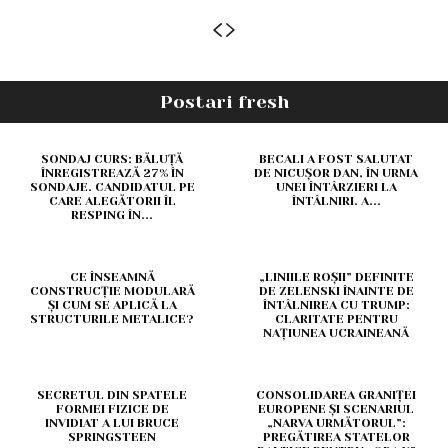
Postari fresh
SONDAJ CURS: BĂLUȚĂ
BECALI A FOST SALUTAT
ÎNREGISTREAZĂ 27% ÎN
DE NICUȘOR DAN, ÎN URMA
SONDAJE. CANDIDATUL PE
UNEI ÎNTÂRZIERI LA
CARE ALEGĂTORII ÎL
ÎNTÂLNIRI. A...
RESPING ÎN...
CE ÎNSEAMNĂ
„LINIILE ROȘII” DEFINITE
CONSTRUCȚIE MODULARĂ
DE ZELENSKI ÎNAINTE DE
ȘI CUM SE APLICĂ LA
ÎNTÂLNIREA CU TRUMP:
STRUCTURILE METALICE?
CLARITATE PENTRU
NAȚIUNEA UCRAINEANĂ
SECRETUL DIN SPATELE
CONSOLIDAREA GRANIȚEI
FORMEI FIZICE DE
EUROPENE ȘI SCENARIUL
INVIDIAT A LUI BRUCE
„NARVA URMĂTORUL”:
SPRINGSTEEN
PREGĂTIREA STATELOR