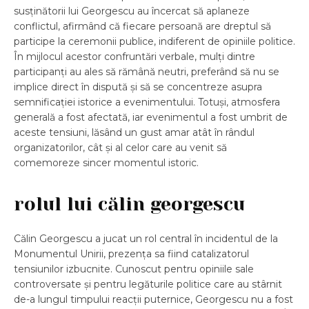
susținătorii lui Georgescu au încercat să aplaneze
conflictul, afirmând că fiecare persoană are dreptul să
participe la ceremonii publice, indiferent de opiniile politice.
În mijlocul acestor confruntări verbale, mulți dintre
participanți au ales să rămână neutri, preferând să nu se
implice direct în dispută și să se concentreze asupra
semnificației istorice a evenimentului. Totuși, atmosfera
generală a fost afectată, iar evenimentul a fost umbrit de
aceste tensiuni, lăsând un gust amar atât în rândul
organizatorilor, cât și al celor care au venit să
comemoreze sincer momentul istoric.
rolul lui călin georgescu
Călin Georgescu a jucat un rol central în incidentul de la
Monumentul Unirii, prezența sa fiind catalizatorul
tensiunilor izbucnite. Cunoscut pentru opiniile sale
controversate și pentru legăturile politice care au stârnit
de-a lungul timpului reacții puternice, Georgescu nu a fost