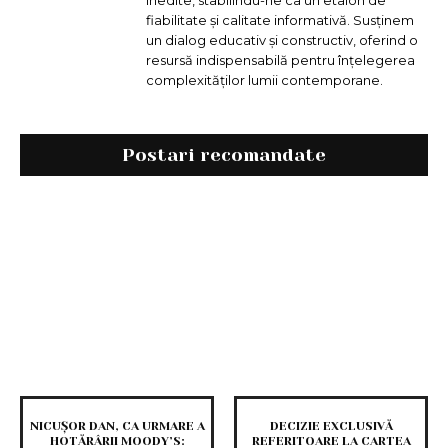
inedite, stabilindu-ne ca un etalon de
fiabilitate și calitate informativă. Susținem
un dialog educativ și constructiv, oferind o
resursă indispensabilă pentru înțelegerea
complexităților lumii contemporane.
Postari recomandate
NICUȘOR DAN, CA URMARE A
DECIZIE EXCLUSIVĂ
HOTĂRÂRII MOODY’S:
REFERITOARE LA CARTEA