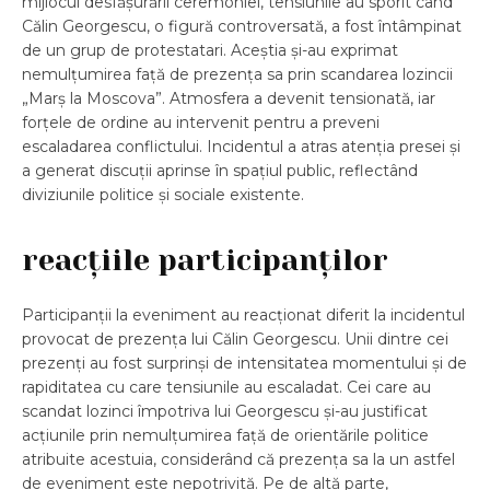
mijlocul desfășurării ceremoniei, tensiunile au sporit când
Călin Georgescu, o figură controversată, a fost întâmpinat
de un grup de protestatari. Aceștia și-au exprimat
nemulțumirea față de prezența sa prin scandarea lozincii
„Marș la Moscova”. Atmosfera a devenit tensionată, iar
forțele de ordine au intervenit pentru a preveni
escaladarea conflictului. Incidentul a atras atenția presei și
a generat discuții aprinse în spațiul public, reflectând
diviziunile politice și sociale existente.
reacțiile participanților
Participanții la eveniment au reacționat diferit la incidentul
provocat de prezența lui Călin Georgescu. Unii dintre cei
prezenți au fost surprinși de intensitatea momentului și de
rapiditatea cu care tensiunile au escaladat. Cei care au
scandat lozinci împotriva lui Georgescu și-au justificat
acțiunile prin nemulțumirea față de orientările politice
atribuite acestuia, considerând că prezența sa la un astfel
de eveniment este nepotrivită. Pe de altă parte,