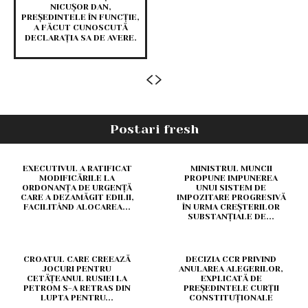
NICUȘOR DAN,
PREȘEDINTELE ÎN FUNCȚIE,
A FĂCUT CUNOSCUTĂ
DECLARAȚIA SA DE AVERE.
Postari fresh
EXECUTIVUL A RATIFICAT
MINISTRUL MUNCII
MODIFICĂRILE LA
PROPUNE IMPUNEREA
ORDONANȚA DE URGENȚĂ
UNUI SISTEM DE
CARE A DEZAMĂGIT EDILII,
IMPOZITARE PROGRESIVĂ
FACILITÂND ALOCAREA...
ÎN URMA CREȘTERILOR
SUBSTANȚIALE DE...
CROATUL CARE CREEAZĂ
DECIZIA CCR PRIVIND
JOCURI PENTRU
ANULAREA ALEGERILOR,
CETĂȚEANUL RUSIEI LA
EXPLICATĂ DE
PETROM S-A RETRAS DIN
PREȘEDINTELE CURȚII
LUPTA PENTRU...
CONSTITUȚIONALE