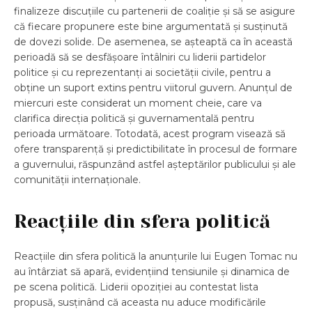
finalizeze discuțiile cu partenerii de coaliție și să se asigure
că fiecare propunere este bine argumentată și susținută
de dovezi solide. De asemenea, se așteaptă ca în această
perioadă să se desfășoare întâlniri cu liderii partidelor
politice și cu reprezentanți ai societății civile, pentru a
obține un suport extins pentru viitorul guvern. Anunțul de
miercuri este considerat un moment cheie, care va
clarifica direcția politică și guvernamentală pentru
perioada următoare. Totodată, acest program visează să
ofere transparență și predictibilitate în procesul de formare
a guvernului, răspunzând astfel așteptărilor publicului și ale
comunității internaționale.
Reacțiile din sfera politică
Reacțiile din sfera politică la anunțurile lui Eugen Tomac nu
au întârziat să apară, evidențiind tensiunile și dinamica de
pe scena politică. Liderii opoziției au contestat lista
propusă, susținând că aceasta nu aduce modificările