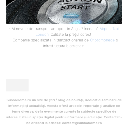
- Ai nevoie de transport aeroport in Anglia? Încearcă
Airport Taxi
London
. Calitate la prețul corect.
- Companie specializata in tranzactionarea de
Criptomonede
si
infrastructura blockchain.
SunnaHome.ro un site de știri / blog de noutăți, dedicat diseminării de
informații și actualități. Acesta oferă articole, reportaje și analize pe
teme diverse, de la evenimente curente la subiecte specifice de
interes. Este un spațiu digital pentru informare și educație. Contactati-
ne oricand la adresa: contact@sunnahome.ro