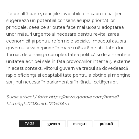
Pe de altă parte, reacțiile favorabile din cadrul coaliției
sugerează un potențial consens asupra priorităților
principale, ceea ce ar putea face mai ușoară adoptarea
unor măsuri urgente și necesare pentru revitalizarea
economică și pentru reformele sociale. Impactul asupra
guvernului va depinde în mare măsură de abilitatea lui
Tomac de a naviga complexitatea politică și de a menține
unitatea echipei sale în fața provocărilor interne și externe.
În acest context, viitorul guvern va trebui să dovedească
rapid eficiență și adaptabilitate pentru a obține și menține
sprijinul necesar în parlament și în rândul cetățenilor.
Sursa articol / foto: https://news.google.com/home?
hl=ro&gl=RO&ceid=RO%3Aro
TAGS
guvern
miniștri
politică