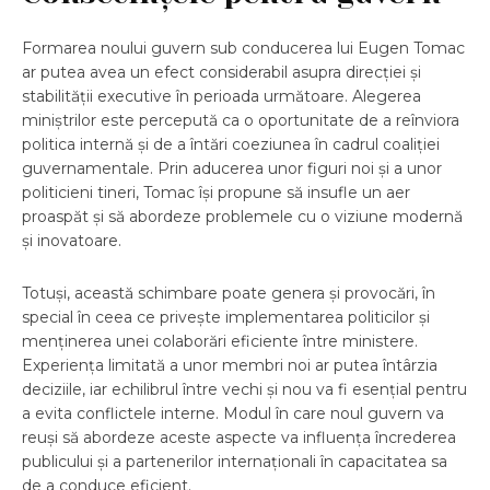
Formarea noului guvern sub conducerea lui Eugen Tomac
ar putea avea un efect considerabil asupra direcției și
stabilității executive în perioada următoare. Alegerea
miniștrilor este percepută ca o oportunitate de a reînviora
politica internă și de a întări coeziunea în cadrul coaliției
guvernamentale. Prin aducerea unor figuri noi și a unor
politicieni tineri, Tomac își propune să insufle un aer
proaspăt și să abordeze problemele cu o viziune modernă
și inovatoare.
Totuși, această schimbare poate genera și provocări, în
special în ceea ce privește implementarea politicilor și
menținerea unei colaborări eficiente între ministere.
Experiența limitată a unor membri noi ar putea întârzia
deciziile, iar echilibrul între vechi și nou va fi esențial pentru
a evita conflictele interne. Modul în care noul guvern va
reuși să abordeze aceste aspecte va influența încrederea
publicului și a partenerilor internaționali în capacitatea sa
de a conduce eficient.