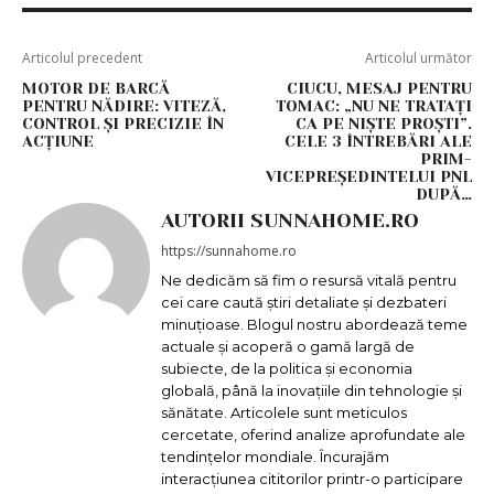
Articolul precedent
Articolul următor
MOTOR DE BARCĂ
CIUCU, MESAJ PENTRU
PENTRU NĂDIRE: VITEZĂ,
TOMAC: „NU NE TRATAȚI
CONTROL ȘI PRECIZIE ÎN
CA PE NIȘTE PROȘTI”.
ACȚIUNE
CELE 3 ÎNTREBĂRI ALE
PRIM-
VICEPREȘEDINTELUI PNL
DUPĂ…
AUTORII SUNNAHOME.RO
https://sunnahome.ro
Ne dedicăm să fim o resursă vitală pentru
cei care caută știri detaliate și dezbateri
minuțioase. Blogul nostru abordează teme
actuale și acoperă o gamă largă de
subiecte, de la politica și economia
globală, până la inovațiile din tehnologie și
sănătate. Articolele sunt meticulos
cercetate, oferind analize aprofundate ale
tendințelor mondiale. Încurajăm
interacțiunea cititorilor printr-o participare