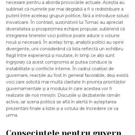
necesare pentru a aborda provocările actuale. Aceștia au
subliniat că numirile par mai degrabă a fi o redistribuire a
puterii între aceleași grupuri politice, fără a introduce soluții
inovatoare. În contrast, susținătorii lui Tomac au apreciat
diversitatea și prospețimea echipei propuse, subliniind că
integrarea tinerelor voci politice poate aduce o viziune
nouă și necesară. În același timp, analiștii politici au opinii
divergente, unii considerând că lista reflectă un echilibru
fragil între experiență și noutate, în timp ce alții sunt
îngrijorați că acest compromis ar putea conduce la
instabilitate și conflicte interne. În cadrul coaliției de
guvernare, reacțiile au fost în general favorabile, deși există
voci care solicită mai multă claritate în privința priorităților
guvernamentale și a modului în care acestea vor fi
realizate de noii miniștri. Discuțiile și dezbaterile rămân
active, iar scena politică se află în alertă în așteptarea
prezentării finale a listei și a votului de încredere ce va
urma.
Consecințele pentru guvern