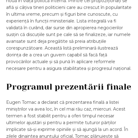
nouă în viața politică internă. Printre cei propoziționați se
află și câțiva tineri politicieni care au crescut în popularitate
în ultima vreme, precum și figuri bine cunoscute, cu
experiență în funcții ministeriale. Lista integrală va fi
validată în curând, dar surse din apropierea negocierilor
susțin că discuțiile sunt pe cale să se finalizeze, iar numele
avansate sunt deja pregătite să preia atribuțiile
corespunzătoare. Această listă preliminară ilustrează
dorința de a crea un guvern capabil să facă față
provocărilor actuale și să pună în aplicare reformele
necesare pentru a asigura stabilitatea și progresul național.
Programul prezentării finale
Eugen Tomac a declarat că prezentarea finală a listei
miniștrilor va avea loc, în cel mai rău caz, miercuri. Acest
termen a fost stabilit pentru a oferi timpul necesar
ultimelor ajustări și pentru a permite tuturor părților
implicate să-și exprime opiniile și să ajungă la un acord. În
zilele dinaintea anunțului oficial, Tomac plănuiește să