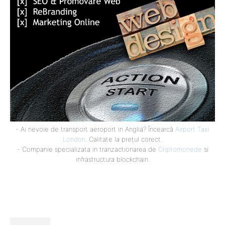
- Ai nevoie de transport aeroport in Anglia? Încearcă
Airport Taxi
London
. Calitate la prețul corect.
- Companie specializata in tranzactionarea de
Criptomonede
si
infrastructura blockchain.