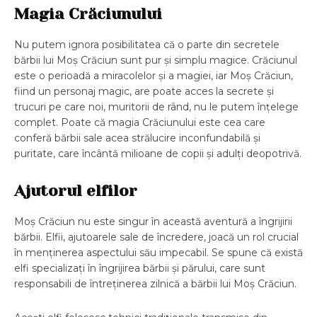
Magia Crăciunului
Nu putem ignora posibilitatea că o parte din secretele
bărbii lui Moș Crăciun sunt pur și simplu magice. Crăciunul
este o perioadă a miracolelor și a magiei, iar Moș Crăciun,
fiind un personaj magic, are poate acces la secrete și
trucuri pe care noi, muritorii de rând, nu le putem înțelege
complet. Poate că magia Crăciunului este cea care
conferă bărbii sale acea strălucire inconfundabilă și
puritate, care încântă milioane de copii și adulți deopotrivă.
Ajutorul elfilor
Moș Crăciun nu este singur în această aventură a îngrijirii
bărbii. Elfii, ajutoarele sale de încredere, joacă un rol crucial
în menținerea aspectului său impecabil. Se spune că există
elfi specializați în îngrijirea bărbii și părului, care sunt
responsabili de întreținerea zilnică a bărbii lui Moș Crăciun.