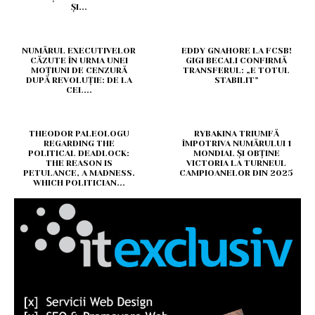
ȘI...
NUMĂRUL EXECUTIVELOR
EDDY GNAHORE LA FCSB!
CĂZUTE ÎN URMA UNEI
GIGI BECALI CONFIRMĂ
MOȚIUNI DE CENZURĂ
TRANSFERUL: „E TOTUL
DUPĂ REVOLUȚIE: DE LA
STABILIT”
CEL...
THEODOR PALEOLOGU
RYBAKINA TRIUMFĂ
REGARDING THE
ÎMPOTRIVA NUMĂRULUI 1
POLITICAL DEADLOCK:
MONDIAL ȘI OBȚINE
THE REASON IS
VICTORIA LA TURNEUL
PETULANCE, A MADNESS.
CAMPIOANELOR DIN 2025
WHICH POLITICIAN...