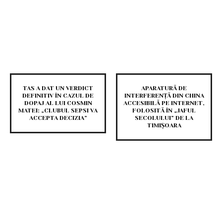
TAS A DAT UN VERDICT
APARATURĂ DE
DEFINITIV ÎN CAZUL DE
INTERFERENȚĂ DIN CHINA
DOPAJ AL LUI COSMIN
ACCESIBILĂ PE INTERNET,
MATEI: „CLUBUL SEPSI VA
FOLOSITĂ ÎN „JAFUL
ACCEPTA DECIZIA”
SECOLULUI” DE LA
TIMIȘOARA