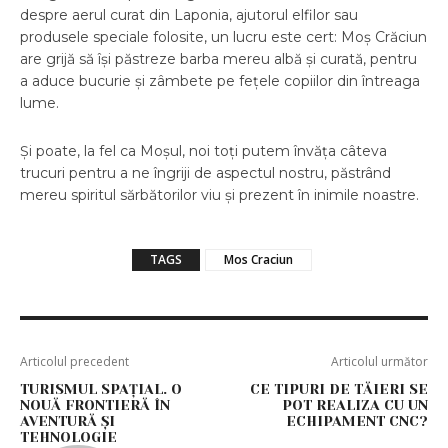
despre aerul curat din Laponia, ajutorul elfilor sau
produsele speciale folosite, un lucru este cert: Moș Crăciun
are grijă să își păstreze barba mereu albă și curată, pentru
a aduce bucurie și zâmbete pe fețele copiilor din întreaga
lume.
Și poate, la fel ca Moșul, noi toți putem învăța câteva
trucuri pentru a ne îngriji de aspectul nostru, păstrând
mereu spiritul sărbătorilor viu și prezent în inimile noastre.
TAGS
Mos Craciun
Articolul precedent
Articolul următor
TURISMUL SPAȚIAL. O
CE TIPURI DE TĂIERI SE
NOUĂ FRONTIERĂ ÎN
POT REALIZA CU UN
AVENTURĂ ȘI
ECHIPAMENT CNC?
TEHNOLOGIE