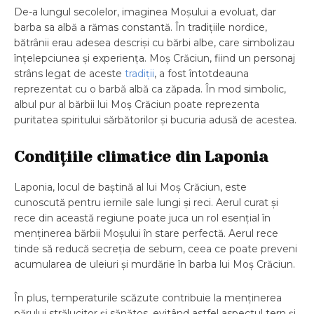
De-a lungul secolelor, imaginea Moșului a evoluat, dar
barba sa albă a rămas constantă. În tradițiile nordice,
bătrânii erau adesea descriși cu bărbi albe, care simbolizau
înțelepciunea și experiența. Moș Crăciun, fiind un personaj
strâns legat de aceste
tradiții
, a fost întotdeauna
reprezentat cu o barbă albă ca zăpada. În mod simbolic,
albul pur al bărbii lui Moș Crăciun poate reprezenta
puritatea spiritului sărbătorilor și bucuria adusă de acestea.
Condițiile climatice din Laponia
Laponia, locul de baștină al lui Moș Crăciun, este
cunoscută pentru iernile sale lungi și reci. Aerul curat și
rece din această regiune poate juca un rol esențial în
menținerea bărbii Moșului în stare perfectă. Aerul rece
tinde să reducă secreția de sebum, ceea ce poate preveni
acumularea de uleiuri și murdărie în barba lui Moș Crăciun.
În plus, temperaturile scăzute contribuie la menținerea
părului strălucitor și sănătos, evitând astfel aspectul tern și