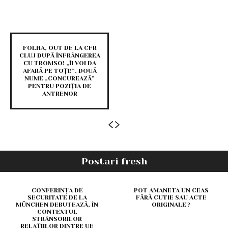
FOLHA, OUT DE LA CFR
CLUJ DUPĂ ÎNFRÂNGEREA
CU TROMSO! „ÎI VOI DA
AFARĂ PE TOȚI!”. DOUĂ
NUME „CONCUREAZĂ”
PENTRU POZIȚIA DE
ANTRENOR
Postari fresh
CONFERINȚA DE
POT AMANETA UN CEAS
SECURITATE DE LA
FĂRĂ CUTIE SAU ACTE
MÜNCHEN DEBUTEAZĂ, ÎN
ORIGINALE?
CONTEXTUL
STRÂNSORILOR
RELAȚIILOR DINTRE UE