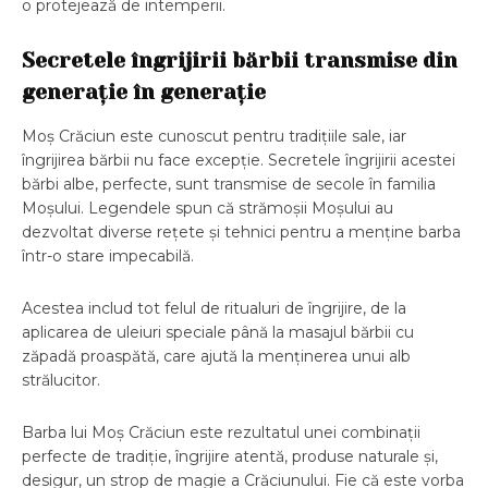
o protejează de intemperii.
Secretele îngrijirii bărbii transmise din
generație în generație
Moș Crăciun este cunoscut pentru tradițiile sale, iar
îngrijirea bărbii nu face excepție. Secretele îngrijirii acestei
bărbi albe, perfecte, sunt transmise de secole în familia
Moșului. Legendele spun că strămoșii Moșului au
dezvoltat diverse rețete și tehnici pentru a menține barba
într-o stare impecabilă.
Acestea includ tot felul de ritualuri de îngrijire, de la
aplicarea de uleiuri speciale până la masajul bărbii cu
zăpadă proaspătă, care ajută la menținerea unui alb
strălucitor.
Barba lui Moș Crăciun este rezultatul unei combinații
perfecte de tradiție, îngrijire atentă, produse naturale și,
desigur, un strop de magie a Crăciunului. Fie că este vorba