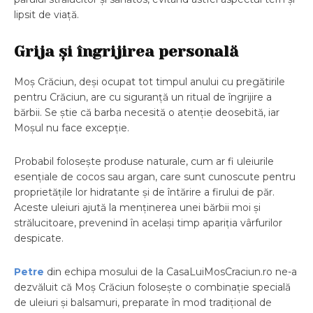
lipsit de viață.
Grija și îngrijirea personală
Moș Crăciun, deși ocupat tot timpul anului cu pregătirile
pentru Crăciun, are cu siguranță un ritual de îngrijire a
bărbii. Se știe că barba necesită o atenție deosebită, iar
Moșul nu face excepție.
Probabil folosește produse naturale, cum ar fi uleiurile
esențiale de cocos sau argan, care sunt cunoscute pentru
proprietățile lor hidratante și de întărire a firului de păr.
Aceste uleiuri ajută la menținerea unei bărbii moi și
strălucitoare, prevenind în același timp apariția vârfurilor
despicate.
Petre
din echipa mosului de la CasaLuiMosCraciun.ro ne-a
dezvăluit că Moș Crăciun folosește o combinație specială
de uleiuri și balsamuri, preparate în mod tradițional de