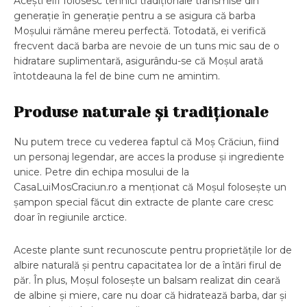
Acești elfi folosesc tehnici tradiționale transmise din
generație în generație pentru a se asigura că barba
Moșului rămâne mereu perfectă. Totodată, ei verifică
frecvent dacă barba are nevoie de un tuns mic sau de o
hidratare suplimentară, asigurându-se că Moșul arată
întotdeauna la fel de bine cum ne amintim.
Produse naturale și tradiționale
Nu putem trece cu vederea faptul că Moș Crăciun, fiind
un personaj legendar, are acces la produse și ingrediente
unice. Petre din echipa mosului de la
CasaLuiMosCraciun.ro a menționat că Moșul folosește un
șampon special făcut din extracte de plante care cresc
doar în regiunile arctice.
Aceste plante sunt recunoscute pentru proprietățile lor de
albire naturală și pentru capacitatea lor de a întări firul de
păr. În plus, Moșul folosește un balsam realizat din ceară
de albine și miere, care nu doar că hidratează barba, dar și