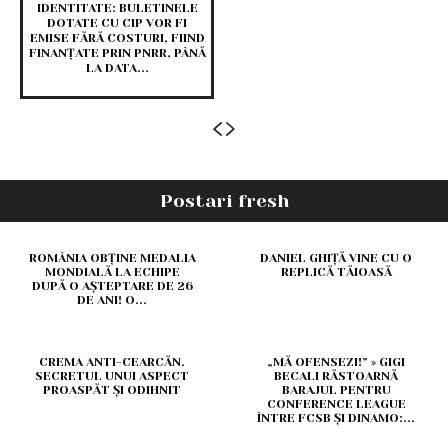
IDENTITATE: BULETINELE
DOTATE CU CIP VOR FI
EMISE FĂRĂ COSTURI, FIIND
FINANȚATE PRIN PNRR, PÂNĂ
LA DATA...
Postari fresh
ROMÂNIA OBȚINE MEDALIA
DANIEL GHIȚĂ VINE CU O
MONDIALĂ LA ECHIPE
REPLICĂ TĂIOASĂ
DUPĂ O AȘTEPTARE DE 26
DE ANI! O...
CREMA ANTI-CEARCĂN.
„MĂ OFENSEZI!” » GIGI
SECRETUL UNUI ASPECT
BECALI RĂSTOARNĂ
PROASPĂT ȘI ODIHNIT
BARAJUL PENTRU
CONFERENCE LEAGUE
ÎNTRE FCSB ȘI DINAMO:...