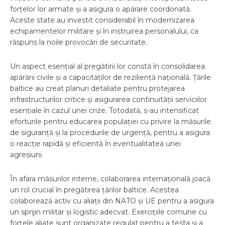
forțelor lor armate și a asigura o apărare coordonată.
Aceste state au investit considerabil în modernizarea
echipamentelor militare și în instruirea personalului, ca
răspuns la noile provocări de securitate.
Un aspect esențial al pregătirii lor constă în consolidarea
apărării civile și a capacităților de reziliență națională. Țările
baltice au creat planuri detaliate pentru protejarea
infrastructurilor critice și asigurarea continuității serviciilor
esențiale în cazul unei crize. Totodată, s-au intensificat
eforturile pentru educarea populației cu privire la măsurile
de siguranță și la procedurile de urgență, pentru a asigura
o reacție rapidă și eficientă în eventualitatea unei
agresiuni.
În afara măsurilor interne, colaborarea internațională joacă
un rol crucial în pregătirea țărilor baltice. Acestea
colaborează activ cu aliații din NATO și UE pentru a asigura
un sprijin militar și logistic adecvat. Exercițiile comune cu
forțele aliate sunt organizate regulat pentru a testa și a