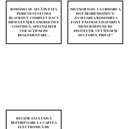
ROMÂNIA SE AFLĂ ÎN FAȚA
NICUȘOR DAN, CA URMARE A
PERICOLULUI UNUI
HOTĂRÂRII MOODY’S:
BLACKOUT COMPLET DACĂ
„EVALUAREA ROMÂNIEI A
DIFICULTĂȚILE ENERGETICE
FOST PĂSTRATĂ DATORITĂ
CONTINUĂ. SPECIALIȘTII
MUNCII DEPUSE DE
CER ACȚIUNI DE
INSTITUȚII, CETĂȚENI ȘI
REGLEMENTARE…
SECTORUL PRIVAT”
DECIZIE EXCLUSIVĂ
REFERITOARE LA CARTEA
ELECTRONICĂ DE