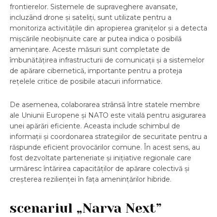
frontierelor. Sistemele de supraveghere avansate,
incluzând drone și sateliți, sunt utilizate pentru a
monitoriza activitățile din apropierea granițelor și a detecta
mișcările neobișnuite care ar putea indica o posibilă
amenințare. Aceste măsuri sunt completate de
îmbunătățirea infrastructurii de comunicații și a sistemelor
de apărare cibernetică, importante pentru a proteja
rețelele critice de posibile atacuri informatice.
De asemenea, colaborarea strânsă între statele membre
ale Uniunii Europene și NATO este vitală pentru asigurarea
unei apărări eficiente. Aceasta include schimbul de
informații și coordonarea strategiilor de securitate pentru a
răspunde eficient provocărilor comune. În acest sens, au
fost dezvoltate parteneriate și inițiative regionale care
urmăresc întărirea capacităților de apărare colectivă și
creșterea rezilienței în fața amenințărilor hibride.
scenariul „Narva Next”