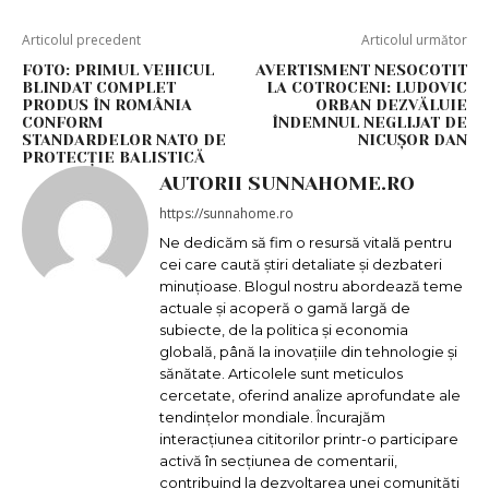
Articolul precedent
Articolul următor
FOTO: PRIMUL VEHICUL
AVERTISMENT NESOCOTIT
BLINDAT COMPLET
LA COTROCENI: LUDOVIC
PRODUS ÎN ROMÂNIA
ORBAN DEZVĂLUIE
CONFORM
ÎNDEMNUL NEGLIJAT DE
STANDARDELOR NATO DE
NICUȘOR DAN
PROTECȚIE BALISTICĂ
AUTORII SUNNAHOME.RO
https://sunnahome.ro
Ne dedicăm să fim o resursă vitală pentru
cei care caută știri detaliate și dezbateri
minuțioase. Blogul nostru abordează teme
actuale și acoperă o gamă largă de
subiecte, de la politica și economia
globală, până la inovațiile din tehnologie și
sănătate. Articolele sunt meticulos
cercetate, oferind analize aprofundate ale
tendințelor mondiale. Încurajăm
interacțiunea cititorilor printr-o participare
activă în secțiunea de comentarii,
contribuind la dezvoltarea unei comunități