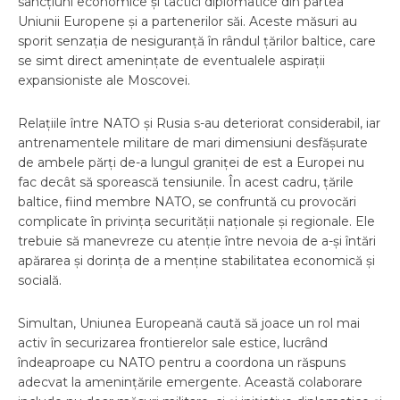
sancțiuni economice și tactici diplomatice din partea
Uniunii Europene și a partenerilor săi. Aceste măsuri au
sporit senzația de nesiguranță în rândul țărilor baltice, care
se simt direct amenințate de eventualele aspirații
expansioniste ale Moscovei.
Relațiile între NATO și Rusia s-au deteriorat considerabil, iar
antrenamentele militare de mari dimensiuni desfășurate
de ambele părți de-a lungul graniței de est a Europei nu
fac decât să sporească tensiunile. În acest cadru, țările
baltice, fiind membre NATO, se confruntă cu provocări
complicate în privința securității naționale și regionale. Ele
trebuie să manevreze cu atenție între nevoia de a-și întări
apărarea și dorința de a menține stabilitatea economică și
socială.
Simultan, Uniunea Europeană caută să joace un rol mai
activ în securizarea frontierelor sale estice, lucrând
îndeaproape cu NATO pentru a coordona un răspuns
adecvat la amenințările emergente. Această colaborare