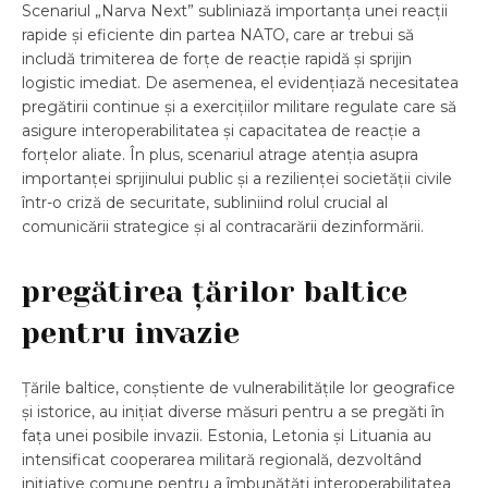
Scenariul „Narva Next” subliniază importanța unei reacții
rapide și eficiente din partea NATO, care ar trebui să
includă trimiterea de forțe de reacție rapidă și sprijin
logistic imediat. De asemenea, el evidențiază necesitatea
pregătirii continue și a exercițiilor militare regulate care să
asigure interoperabilitatea și capacitatea de reacție a
forțelor aliate. În plus, scenariul atrage atenția asupra
importanței sprijinului public și a rezilienței societății civile
într-o criză de securitate, subliniind rolul crucial al
comunicării strategice și al contracarării dezinformării.
pregătirea țărilor baltice
pentru invazie
Țările baltice, conștiente de vulnerabilitățile lor geografice
și istorice, au inițiat diverse măsuri pentru a se pregăti în
fața unei posibile invazii. Estonia, Letonia și Lituania au
intensificat cooperarea militară regională, dezvoltând
inițiative comune pentru a îmbunătăți interoperabilitatea