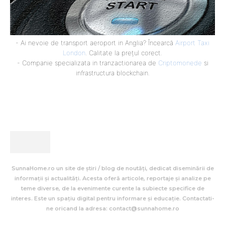
- Ai nevoie de transport aeroport in Anglia? Încearcă
Airport Taxi
London
. Calitate la prețul corect.
- Companie specializata in tranzactionarea de
Criptomonede
si
infrastructura blockchain.
SunnaHome.ro un site de știri / blog de noutăți, dedicat diseminării de
informații și actualități. Acesta oferă articole, reportaje și analize pe
teme diverse, de la evenimente curente la subiecte specifice de
interes. Este un spațiu digital pentru informare și educație. Contactati-
ne oricand la adresa: contact@sunnahome.ro