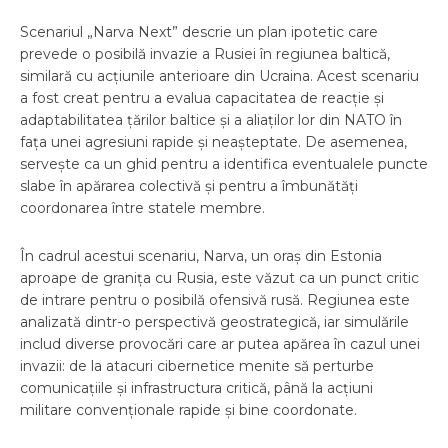
Scenariul „Narva Next” descrie un plan ipotetic care
prevede o posibilă invazie a Rusiei în regiunea baltică,
similară cu acțiunile anterioare din Ucraina. Acest scenariu
a fost creat pentru a evalua capacitatea de reacție și
adaptabilitatea țărilor baltice și a aliaților lor din NATO în
fața unei agresiuni rapide și neașteptate. De asemenea,
servește ca un ghid pentru a identifica eventualele puncte
slabe în apărarea colectivă și pentru a îmbunătăți
coordonarea între statele membre.
În cadrul acestui scenariu, Narva, un oraș din Estonia
aproape de granița cu Rusia, este văzut ca un punct critic
de intrare pentru o posibilă ofensivă rusă. Regiunea este
analizată dintr-o perspectivă geostrategică, iar simulările
includ diverse provocări care ar putea apărea în cazul unei
invazii: de la atacuri cibernetice menite să perturbe
comunicațiile și infrastructura critică, până la acțiuni
militare convenționale rapide și bine coordonate.