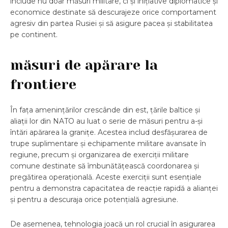
include nu doar măsuri militare, ci și inițiative diplomatice și
economice destinate să descurajeze orice comportament
agresiv din partea Rusiei și să asigure pacea și stabilitatea
pe continent.
măsuri de apărare la
frontiere
În fața amenințărilor crescânde din est, țările baltice și
aliații lor din NATO au luat o serie de măsuri pentru a-și
întări apărarea la granițe. Acestea includ desfășurarea de
trupe suplimentare și echipamente militare avansate în
regiune, precum și organizarea de exerciții militare
comune destinate să îmbunătățească coordonarea și
pregătirea operațională. Aceste exerciții sunt esențiale
pentru a demonstra capacitatea de reacție rapidă a alianței
și pentru a descuraja orice potențială agresiune.
De asemenea, tehnologia joacă un rol crucial în asigurarea