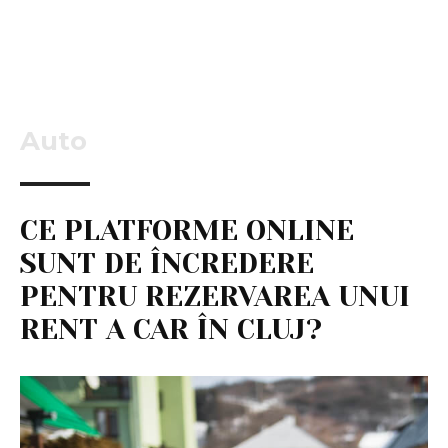
Auto
CE PLATFORME ONLINE
SUNT DE ÎNCREDERE
PENTRU REZERVAREA UNUI
RENT A CAR ÎN CLUJ?