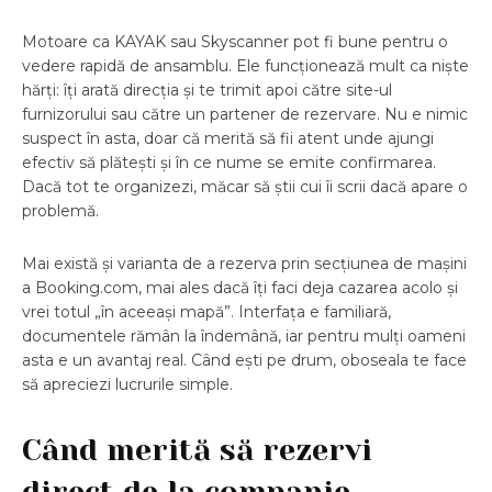
Motoare ca KAYAK sau Skyscanner pot fi bune pentru o
vedere rapidă de ansamblu. Ele funcționează mult ca niște
hărți: îți arată direcția și te trimit apoi către site-ul
furnizorului sau către un partener de rezervare. Nu e nimic
suspect în asta, doar că merită să fii atent unde ajungi
efectiv să plătești și în ce nume se emite confirmarea.
Dacă tot te organizezi, măcar să știi cui îi scrii dacă apare o
problemă.
Mai există și varianta de a rezerva prin secțiunea de mașini
a Booking.com, mai ales dacă îți faci deja cazarea acolo și
vrei totul „în aceeași mapă”. Interfața e familiară,
documentele rămân la îndemână, iar pentru mulți oameni
asta e un avantaj real. Când ești pe drum, oboseala te face
să apreciezi lucrurile simple.
Când merită să rezervi
direct de la companie