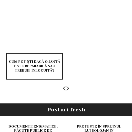
CUM POT ȘTI DACĂ O JANTĂ
ESTE REPARABILĂ SAU
TREBUIE ÎNLOCUITĂ?
Postari fresh
DOCUMENTE ENIGMATICE,
PROTESTE ÎN SPRIJINUL
FĂCUTE PUBLICE DE
LUI BOLOJAN ÎN