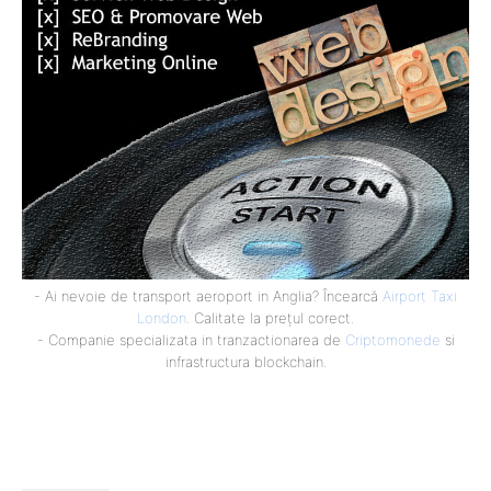
- Ai nevoie de transport aeroport in Anglia? Încearcă
Airport Taxi
London
. Calitate la prețul corect.
- Companie specializata in tranzactionarea de
Criptomonede
si
infrastructura blockchain.