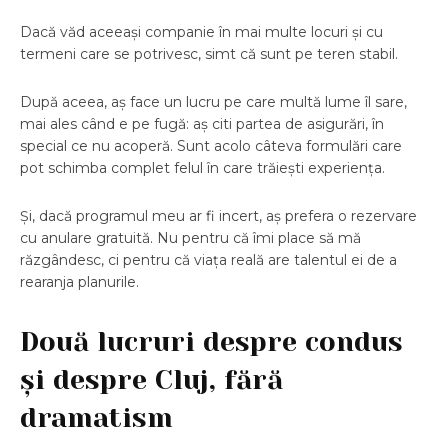
Dacă văd aceeași companie în mai multe locuri și cu
termeni care se potrivesc, simt că sunt pe teren stabil.
După aceea, aș face un lucru pe care multă lume îl sare,
mai ales când e pe fugă: aș citi partea de asigurări, în
special ce nu acoperă. Sunt acolo câteva formulări care
pot schimba complet felul în care trăiești experiența.
Și, dacă programul meu ar fi incert, aș prefera o rezervare
cu anulare gratuită. Nu pentru că îmi place să mă
răzgândesc, ci pentru că viața reală are talentul ei de a
rearanja planurile.
Două lucruri despre condus
și despre Cluj, fără
dramatism