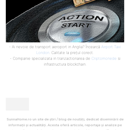
- Ai nevoie de transport aeroport in Anglia? Încearcă
Airport Taxi
London
. Calitate la prețul corect.
- Companie specializata in tranzactionarea de
Criptomonede
si
infrastructura blockchain.
SunnaHome.ro un site de știri / blog de noutăți, dedicat diseminării de
informații și actualități. Acesta oferă articole, reportaje și analize pe