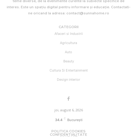
teme diverse, de la evenimente curente la subiecte specifice de
interes. Este un spațiu digital pentru informare și educație. Contactati-
ne oricand la adresa: contact@sunnahome.ro
CATEGORII
Afaceri si Industrii
Agricultura
Auto
Beauty
Cultura Si Entertainment
Design interior
joi, august 6, 2026
C
34.4
București
POLITICA COOKIES
CONFIDENTIALITATE