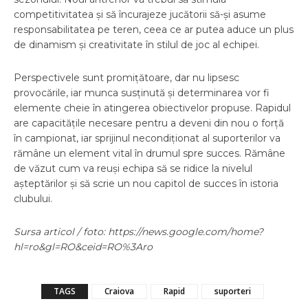
competitivitatea și să încurajeze jucătorii să-și asume
responsabilitatea pe teren, ceea ce ar putea aduce un plus
de dinamism și creativitate în stilul de joc al echipei.
Perspectivele sunt promițătoare, dar nu lipsesc
provocările, iar munca susținută și determinarea vor fi
elemente cheie în atingerea obiectivelor propuse. Rapidul
are capacitățile necesare pentru a deveni din nou o forță
în campionat, iar sprijinul necondiționat al suporterilor va
rămâne un element vital în drumul spre succes. Rămâne
de văzut cum va reuși echipa să se ridice la nivelul
așteptărilor și să scrie un nou capitol de succes în istoria
clubului.
Sursa articol / foto: https://news.google.com/home?
hl=ro&gl=RO&ceid=RO%3Aro
TAGS
Craiova
Rapid
suporteri