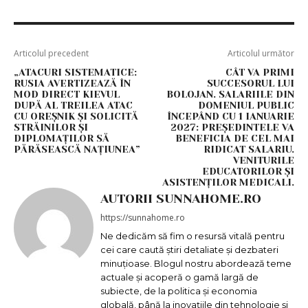
Articolul precedent
Articolul următor
„ATACURI SISTEMATICE:
CÂT VA PRIMI
RUSIA AVERTIZEAZĂ ÎN
SUCCESORUL LUI
MOD DIRECT KIEVUL
BOLOJAN. SALARIILE DIN
DUPĂ AL TREILEA ATAC
DOMENIUL PUBLIC
CU OREȘNIK ȘI SOLICITĂ
ÎNCEPÂND CU 1 IANUARIE
STRĂINILOR ȘI
2027: PREȘEDINTELE VA
DIPLOMAȚILOR SĂ
BENEFICIA DE CEL MAI
PĂRĂSEASCĂ NAȚIUNEA”
RIDICAT SALARIU.
VENITURILE
EDUCATORILOR ȘI
ASISTENȚILOR MEDICALI.
AUTORII SUNNAHOME.RO
https://sunnahome.ro
Ne dedicăm să fim o resursă vitală pentru
cei care caută știri detaliate și dezbateri
minuțioase. Blogul nostru abordează teme
actuale și acoperă o gamă largă de
subiecte, de la politica și economia
globală, până la inovațiile din tehnologie și