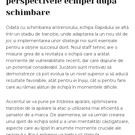
perspectivele echipei după
schimbare
Odată cu schimbarea antrenorului, echipa Rapidului se află
într-un stadiu de tranziție, unde adaptarea la un nou stil de
joc și implementarea unor strategii noi sunt esențiale
pentru a obține succesul dorit. Noul staff tehnic are o
misiune grea de a revitaliza o echipă care a arătat
momente de vulnerabilitate recent, dar care dispune de
un potențial considerabil. Jucătorii sunt motivați să
demonstreze că pot evolua la un nivel superior și să aducă
rezultate favorabile, atât pentru ei înșiși, cât și pentru fanii
care au rămas alături de echipă în momentele dificile.
Accentul se va pune pe întărirea apărării, optimizarea
tranziției de la apărare la atac și utilizarea mai eficientă a
șanselor de a marca. De asemenea, se va urmări crearea
unui spirit de echipă solid și a unei mentalități câștigătoare,
aspecte care au lipsit în anumite momente cruciale ale
sezonului. Noul antrenor va trebui să stimula