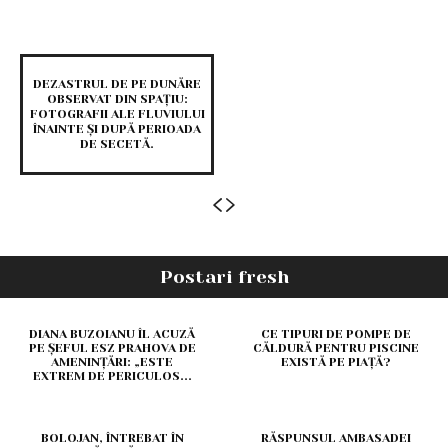
DEZASTRUL DE PE DUNĂRE
OBSERVAT DIN SPAȚIU:
FOTOGRAFII ALE FLUVIULUI
ÎNAINTE ȘI DUPĂ PERIOADA
DE SECETĂ.
Postari fresh
DIANA BUZOIANU ÎL ACUZĂ
CE TIPURI DE POMPE DE
PE ȘEFUL ESZ PRAHOVA DE
CĂLDURĂ PENTRU PISCINE
AMENINȚĂRI: „ESTE
EXISTĂ PE PIAȚĂ?
EXTREM DE PERICULOS...
BOLOJAN, ÎNTREBAT ÎN
RĂSPUNSUL AMBASADEI