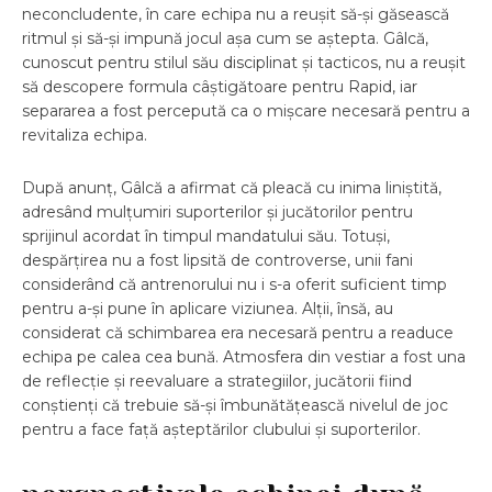
neconcludente, în care echipa nu a reușit să-și găsească
ritmul și să-și impună jocul așa cum se aștepta. Gâlcă,
cunoscut pentru stilul său disciplinat și tacticos, nu a reușit
să descopere formula câștigătoare pentru Rapid, iar
separarea a fost percepută ca o mișcare necesară pentru a
revitaliza echipa.
După anunț, Gâlcă a afirmat că pleacă cu inima liniștită,
adresând mulțumiri suporterilor și jucătorilor pentru
sprijinul acordat în timpul mandatului său. Totuși,
despărțirea nu a fost lipsită de controverse, unii fani
considerând că antrenorului nu i s-a oferit suficient timp
pentru a-și pune în aplicare viziunea. Alții, însă, au
considerat că schimbarea era necesară pentru a readuce
echipa pe calea cea bună. Atmosfera din vestiar a fost una
de reflecție și reevaluare a strategiilor, jucătorii fiind
conștienți că trebuie să-și îmbunătățească nivelul de joc
pentru a face față așteptărilor clubului și suporterilor.