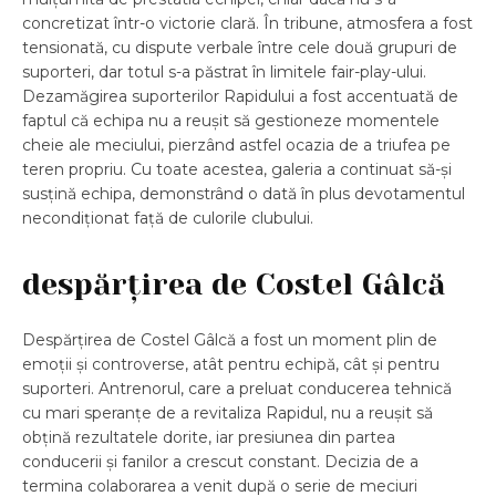
concretizat într-o victorie clară. În tribune, atmosfera a fost
tensionată, cu dispute verbale între cele două grupuri de
suporteri, dar totul s-a păstrat în limitele fair-play-ului.
Dezamăgirea suporterilor Rapidului a fost accentuată de
faptul că echipa nu a reușit să gestioneze momentele
cheie ale meciului, pierzând astfel ocazia de a triufea pe
teren propriu. Cu toate acestea, galeria a continuat să-și
susțină echipa, demonstrând o dată în plus devotamentul
necondiționat față de culorile clubului.
despărțirea de Costel Gâlcă
Despărțirea de Costel Gâlcă a fost un moment plin de
emoții și controverse, atât pentru echipă, cât și pentru
suporteri. Antrenorul, care a preluat conducerea tehnică
cu mari speranțe de a revitaliza Rapidul, nu a reușit să
obțină rezultatele dorite, iar presiunea din partea
conducerii și fanilor a crescut constant. Decizia de a
termina colaborarea a venit după o serie de meciuri