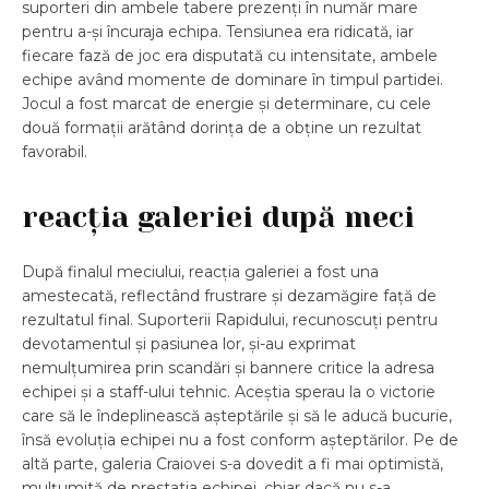
suporteri din ambele tabere prezenți în număr mare
pentru a-și încuraja echipa. Tensiunea era ridicată, iar
fiecare fază de joc era disputată cu intensitate, ambele
echipe având momente de dominare în timpul partidei.
Jocul a fost marcat de energie și determinare, cu cele
două formații arătând dorința de a obține un rezultat
favorabil.
reacția galeriei după meci
După finalul meciului, reacția galeriei a fost una
amestecată, reflectând frustrare și dezamăgire față de
rezultatul final. Suporterii Rapidului, recunoscuți pentru
devotamentul și pasiunea lor, și-au exprimat
nemulțumirea prin scandări și bannere critice la adresa
echipei și a staff-ului tehnic. Aceștia sperau la o victorie
care să le îndeplinească așteptările și să le aducă bucurie,
însă evoluția echipei nu a fost conform așteptărilor. Pe de
altă parte, galeria Craiovei s-a dovedit a fi mai optimistă,
mulțumită de prestatia echipei, chiar dacă nu s-a