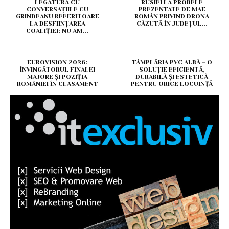
LEGĂTURĂ CU
RUSIEI LA PROBELE
CONVERSAȚIILE CU
PREZENTATE DE MAE
GRINDEANU REFERITOARE
ROMÂN PRIVIND DRONA
LA DESFIINȚAREA
CĂZUTĂ ÎN JUDEȚUL...
COALIȚIEI: NU AM...
EUROVISION 2026:
TÂMPLĂRIA PVC ALBĂ – O
ÎNVINGĂTORUL FINALEI
SOLUȚIE EFICIENTĂ,
MAJORE ȘI POZIȚIA
DURABILĂ ȘI ESTETICĂ
ROMÂNIEI ÎN CLASAMENT
PENTRU ORICE LOCUINȚĂ