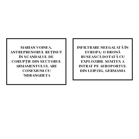
MARIAN VOINEA,
INFILTRARE NEEGALATĂ ÎN
ANTREPRENORUL REȚINUT
EUROPA: O DRONĂ
ÎN SCANDALUL DE
RUSEASCĂ DOTATĂ CU
CORUPȚIE DIN SECTORUL
EXPLOZIBIL SEMTEX A
ARMAMENTULUI, ARE
INTRAT PE AEROPORTUL
CONEXIUNI CU
DIN LEIPZIG, GERMANIA
‘NDRANGHETA