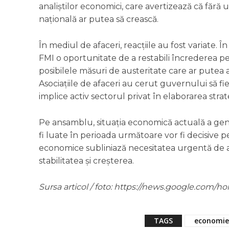
analiștilor economici, care avertizează că fără 
națională ar putea să crească.
În mediul de afaceri, reacțiile au fost variate. 
FMI o oportunitate de a restabili încrederea pe 
posibilele măsuri de austeritate care ar putea a
Asociațiile de afaceri au cerut guvernului să fi
implice activ sectorul privat în elaborarea strat
Pe ansamblu, situația economică actuală a gener
fi luate în perioada următoare vor fi decisive pen
economice subliniază necesitatea urgentă de ac
stabilitatea și creșterea.
Sursa articol / foto: https://news.google.co
TAGS
economie