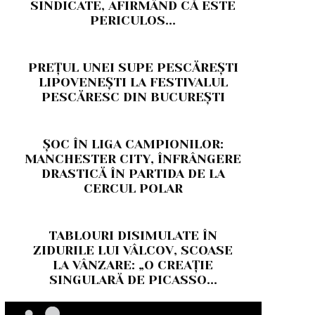
SINDICATE, AFIRMÂND CĂ ESTE
PERICULOS...
PREȚUL UNEI SUPE PESCĂREȘTI
LIPOVENEȘTI LA FESTIVALUL
PESCĂRESC DIN BUCUREȘTI
ȘOC ÎN LIGA CAMPIONILOR:
MANCHESTER CITY, ÎNFRÂNGERE
DRASTICĂ ÎN PARTIDA DE LA
CERCUL POLAR
TABLOURI DISIMULATE ÎN
ZIDURILE LUI VÂLCOV, SCOASE
LA VÂNZARE: „O CREAȚIE
SINGULARĂ DE PICASSO...