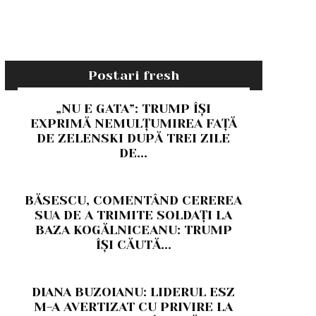
Postari fresh
„NU E GATA”: TRUMP ÎȘI
EXPRIMĂ NEMULȚUMIREA FAȚĂ
DE ZELENSKI DUPĂ TREI ZILE
DE...
BĂSESCU, COMENTÂND CEREREA
SUA DE A TRIMITE SOLDAȚI LA
BAZA KOGĂLNICEANU: TRUMP
ÎȘI CĂUTĂ...
DIANA BUZOIANU: LIDERUL ESZ
M-A AVERTIZAT CU PRIVIRE LA