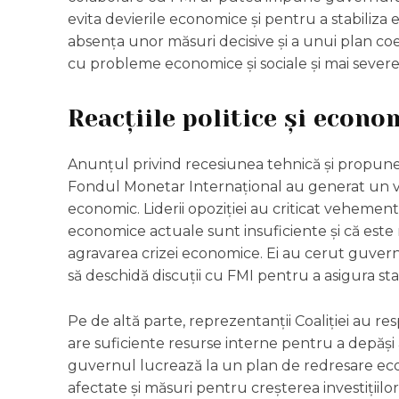
evita devierile economice și pentru a stabiliza
absența unor măsuri decisive și a unui plan co
cu probleme economice și sociale și mai severe
Reacțiile politice și econo
Anunțul privind recesiunea tehnică și propunere
Fondul Monetar Internațional au generat un val d
economic. Liderii opoziției au criticat vehemen
economice actuale sunt insuficiente și că este
agravarea crizei economice. Ei au cerut guvern
să deschidă discuții cu FMI pentru a asigura stabi
Pe de altă parte, reprezentanții Coaliției au re
are suficiente resurse interne pentru a depăși a
guvernul lucrează la un plan de redresare ec
afectate și măsuri pentru creșterea investițiilo