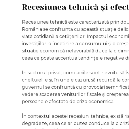
Recesiunea tehnică și efec
Recesiunea tehnică este caracterizată prin dou
România se confruntă cu această situație delica
viața cotidiană a cetățenilor. Impactul economi
investițiilor, o încetinire a consumului și o creș
situație economică nefavorabilă duce la o diminu
ceea ce poate accentua tendințele negative d
În sectorul privat, companiile sunt nevoite să î
cheltuielile și, în unele cazuri, să recurgă la 
guvernul se confruntă cu provocări semnificat
vedere scăderea veniturilor fiscale și creșterea
persoanele afectate de criza economică.
În contextul acestei recesiuni tehnice, există ri
degradeze, ceea ce ar putea conduce la o criză