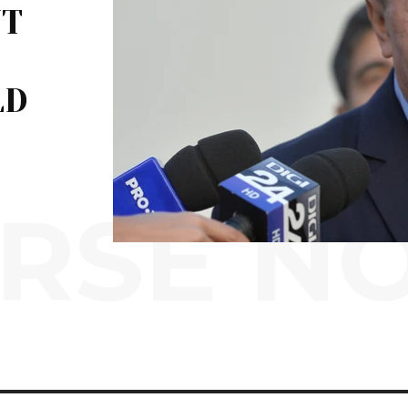
NT
LD
RSE N