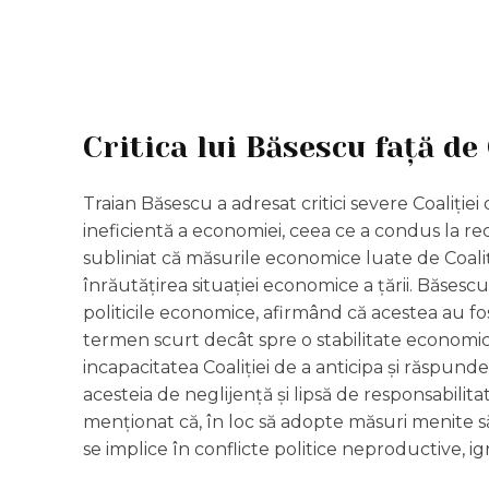
Critica lui Băsescu față de 
Traian Băsescu a adresat critici severe Coaliți
ineficientă a economiei, ceea ce a condus la r
subliniat că măsurile economice luate de Coaliți
înrăutățirea situației economice a țării. Băsescu
politicile economice, afirmând că acestea au fo
termen scurt decât spre o stabilitate economic
incapacitatea Coaliției de a anticipa și răspund
acesteia de neglijență și lipsă de responsabilit
menționat că, în loc să adopte măsuri menite s
se implice în conflicte politice neproductive, i