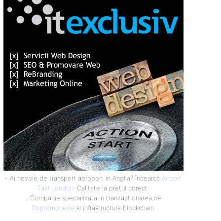
- Ai nevoie de transport aeroport in Anglia? Încearcă
Airport
Taxi London
. Calitate la prețul corect.
- Companie specializata in tranzactionarea de
Criptomonede
si infrastructura blockchain.