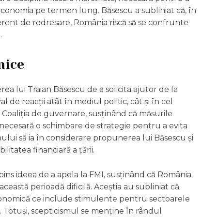
 economia pe termen lung. Băsescu a subliniat că, în
erent de redresare, România riscă să se confrunte
.
mice
a lui Traian Băsescu de a solicita ajutor de la
e reacții atât în mediul politic, cât și în cel
t Coaliția de guvernare, susținând că măsurile
 necesară o schimbare de strategie pentru a evita
ului să ia în considerare propunerea lui Băsescu și
litatea financiară a țării.
spins ideea de a apela la FMI, susținând că România
ceastă perioadă dificilă. Aceștia au subliniat că
onomică ce include stimulente pentru sectoarele
r. Totuși, scepticismul se menține în rândul