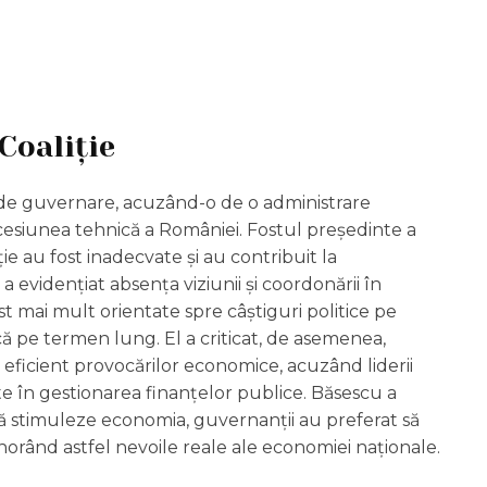
Coaliție
ei de guvernare, acuzând-o de o administrare
ecesiunea tehnică a României. Fostul președinte a
e au fost inadecvate și au contribuit la
 a evidențiat absența viziunii și coordonării în
st mai mult orientate spre câștiguri politice pe
ă pe termen lung. El a criticat, de asemenea,
e eficient provocărilor economice, acuzând liderii
ate în gestionarea finanțelor publice. Băsescu a
ă stimuleze economia, guvernanții au preferat să
gnorând astfel nevoile reale ale economiei naționale.