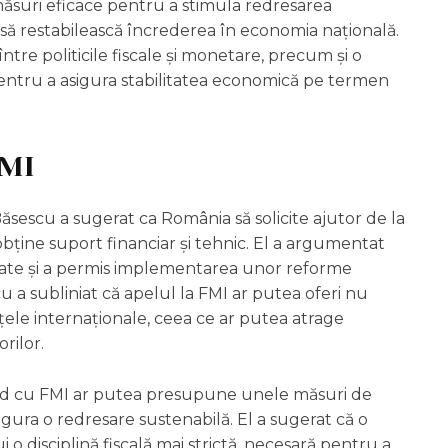
e măsuri eficace pentru a stimula redresarea
i să restabilească încrederea în economia națională.
ntre politicile fiscale și monetare, precum și o
 pentru a asigura stabilitatea economică pe termen
FMI
ăsescu a sugerat ca România să solicite ajutor de la
ține suport financiar și tehnic. El a argumentat
litate și a permis implementarea unor reforme
 a subliniat că apelul la FMI ar putea oferi nu
iețele internaționale, ceea ce ar putea atrage
orilor.
ord cu FMI ar putea presupune unele măsuri de
sigura o redresare sustenabilă. El a sugerat că o
 disciplină fiscală mai strictă, necesară pentru a