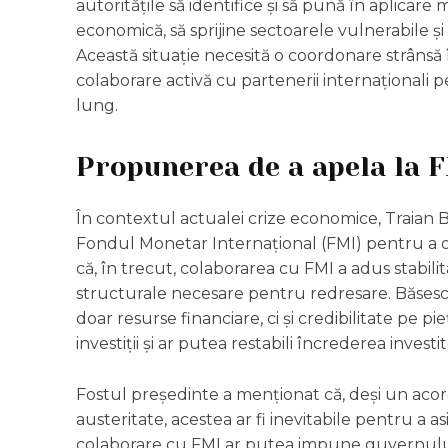
autoritățile să identifice și să pună în aplicar
economică, să sprijine sectoarele vulnerabile ș
Această situație necesită o coordonare strânsă î
colaborare activă cu partenerii internaționali
lung.
Propunerea de a apela la 
În contextul actualei crize economice, Traian B
Fondul Monetar Internațional (FMI) pentru a ob
că, în trecut, colaborarea cu FMI a adus stabi
structurale necesare pentru redresare. Băsescu
doar resurse financiare, ci și credibilitate pe p
investiții și ar putea restabili încrederea investit
Fostul președinte a menționat că, deși un ac
austeritate, acestea ar fi inevitabile pentru a a
colaborare cu FMI ar putea impune guvernului o