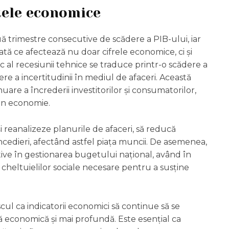
tele economice
ă trimestre consecutive de scădere a PIB-ului, iar
tă ce afectează nu doar cifrele economice, ci și
c al recesiunii tehnice se traduce printr-o scădere a
tere a incertitudinii în mediul de afaceri. Această
are a încrederii investitorilor și consumatorilor,
in economie.
și reanalizeze planurile de afaceri, să reducă
concedieri, afectând astfel piața muncii. De asemenea,
ive în gestionarea bugetului național, având în
 cheltuielilor sociale necesare pentru a susține
scul ca indicatorii economici să continue să se
 economică și mai profundă. Este esențial ca