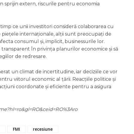
un sprijin extern, riscurile pentru economia
În timp ce unii investitori consideră colaborarea cu
piețele internaționale, alții sunt preocupați de
fecta consumul și, implicit, businessurile lor.
e transparent în privința planurilor economice și să
egiilor de redresare.
at un climat de incertitudine, iar deciziile ce vor
tru viitorul economic al țării. Reacțiile politice și
țiuni coordonate și eficiente pentru a asigura
m/home?hl=ro&gl=RO&ceid=RO%3Aro
FMI
recesiune