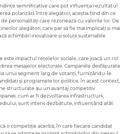
ndințe semnificative care pot influența rezultatul
erea polarizării între alegători, aceștia fiind din ce
i de personalități care rezonează cu valorile lor. De
rilor alegători, care par să fie mai implicați și mai
ză schimbări inovatoare și soluții sustenabile
 este impactul rețelelor sociale, care joacă un rol
ândirea mesajelor electorale. Campaniile desfășurate
ția unui segment larg de votanți, furnizându-le
andidați și programele lor politice. În acest context,
 bine structurate au un avantaj competitiv
aniei, cum ar fi dezvoltarea infrastructurii,
mediului, sunt intens dezbătute, influențând atât
ică o competiție acerbă, în care fiecare candidat
 și să se adapteze prompt schimbărilor din peisajul