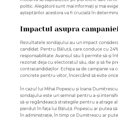
politic. Alegătorii sunt mai informați și mai exi
așteptărilor acestora va fi crucială în determin
Impactul asupra campaniei
Rezultatele sondajului au un impact considerab
candidat. Pentru Băluță, care conduce cu 24%, a
responsabilitate. Avansul său îi permite să-și 
rezonat deja cu electoratul său, dar și să fie p
contracandidaților. Echipa sa de campanie va co
concrete pentru viitor, încercând să evite oric
În cazul lui Mihai Popescu și Ioana Dumitrescu
sondajului este un semnal pentru a-și intensif
să-și regândească strategiile pentru a atrage al
pierdut în fața lui Băluță. Popescu ar putea să
în administrație, în timp ce Dumitrescu ar pu