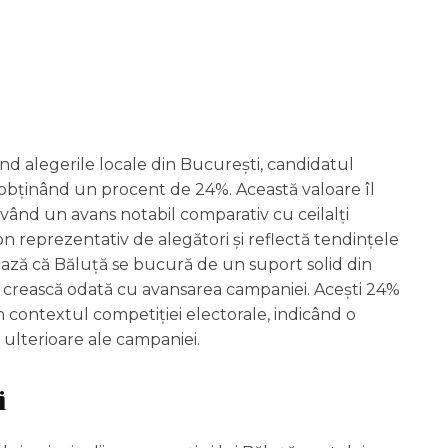
nd alegerile locale din București, candidatul
, obținând un procent de 24%. Această valoare îl
având un avans notabil comparativ cu ceilalți
on reprezentativ de alegători și reflectă tendințele
ează că Băluță se bucură de un suport solid din
să crească odată cu avansarea campaniei. Acești 24%
n contextul competiției electorale, indicând o
 ulterioare ale campaniei.
i