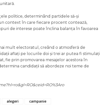
unitară.
ele politice, determinând partidele să-și
-un context în care fiecare procent contează,
upuri de interese poate înclina balanța în favoarea
 mai mult electoratul, creând o atmosferă de
ații aflați pe locurile doi și trei ar putea fi stimulați
riat, fie prin promovarea mesajelor acestora în
e determina candidații să abordeze noi teme de
m/home?hl=ro&gl=RO&ceid=RO%3Aro
alegeri
campanie