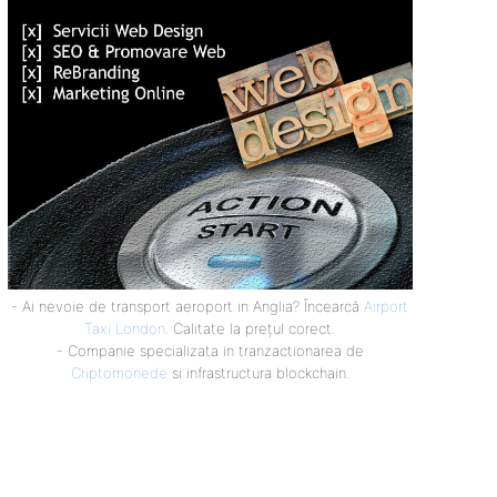
- Ai nevoie de transport aeroport in Anglia? Încearcă
Airport
Taxi London
. Calitate la prețul corect.
- Companie specializata in tranzactionarea de
Criptomonede
si infrastructura blockchain.