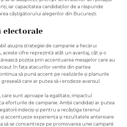
genți, iar capacitatea candidaților de a răspunde
area câștigătorului alegerilor din București.
 electorale
il asupra strategiei de campanie a fiecărui
ceste cifre reprezintă atât un avantaj, cât și o
întărească poziția prin accentuarea mesajelor care au
recaut în fața atacurilor venite din partea
ntinua să pună accent pe realizările și planurile
e greșeală care ar putea să-i erodeze avansul.
, care sunt aproape la egalitate, impactul
ica eforturile de campanie. Ambii candidați ar putea
egătorii indeciși și pentru a recâștiga terenul
-și accentueze experiența și rezultatele anterioare
tea să se concentreze pe promovarea unei campanii