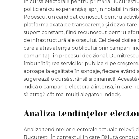
În cursa electorală pentru primăria Bucureștiulu
politicieni cu experiență și sprijin notabil în r
Popescu, un candidat cunoscut pentru activitat
platformă axată pe transparență și dezvoltar
suport constant, fiind recunoscut pentru efort
de infrastructură ale orașului. Cel de-al doil
care a atras atenția publicului prin campanii i
comunității în procesul decizional. Dumitres
îmbunătățirea serviciilor publice și pe creșterea c
aproape la egalitate în sondaje, fiecare având 
sugerează o cursă strânsă și dinamică. Această c
indică o campanie electorală intensă, în care fie
să atragă cât mai mulți alegători indeciși.
Analiza tendințelor electo
Analiza tendințelor electorale actuale relevă 
București. În contextul în care Băluță conduc