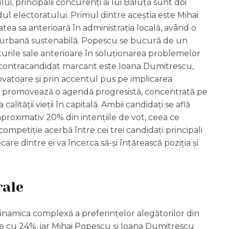
i, principalii concurenți ai lui Băluță sunt doi
ândul electoratului. Primul dintre aceștia este Mihai
ea sa anterioară în administrația locală, având o
e urbană sustenabilă. Popescu se bucură de un
urile sale anterioare în soluționarea problemelor
ea contracandidat marcant este Ioana Dumitrescu,
novatoare și prin accentul pus pe implicarea
cu promovează o agendă progresistă, concentrată pe
alității vieții în capitală. Ambii candidați se află
aproximativ 20% din intențiile de vot, ceea ce
ompetiție acerbă între cei trei candidați principali
care dintre ei va încerca să-și întărească poziția și
rale
dinamica complexă a preferințelor alegătorilor din
e cu 24%, iar Mihai Popescu și Ioana Dumitrescu