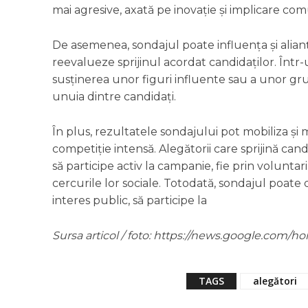
mai agresive, axată pe inovație și implicare com
De asemenea, sondajul poate influența și alianț
reevalueze sprijinul acordat candidaților. Într
susținerea unor figuri influente sau a unor gr
unuia dintre candidați.
În plus, rezultatele sondajului pot mobiliza și
competiție intensă. Alegătorii care sprijină candid
să participe activ la campanie, fie prin volunta
cercurile lor sociale. Totodată, sondajul poat
interes public, să participe la
Sursa articol / foto: https://news.google.co
TAGS
alegători