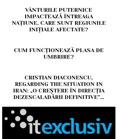
VÂNTURILE PUTERNICE
IMPACTEAZĂ ÎNTREAGA
NAȚIUNE. CARE SUNT REGIUNILE
INIȚIALE AFECTATE?
CUM FUNCȚIONEAZĂ PLASA DE
UMBRIRE?
CRISTIAN DIACONESCU,
REGARDING THE SITUATION IN
IRAN: „O CREȘTERE ÎN DIRECȚIA
DEZESCALADĂRII DEFINITIVE”…