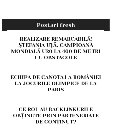
Postari fresh
REALIZARE REMARCABILĂ!
ȘTEFANIA UȚĂ, CAMPIOANĂ
MONDIALĂ U20 LA 400 DE METRI
CU OBSTACOLE
ECHIPA DE CANOTAJ A ROMÂNIEI
LA JOCURILE OLIMPICE DE LA
PARIS
CE ROL AU BACKLINKURILE
OBȚINUTE PRIN PARTENERIATE
DE CONȚINUT?