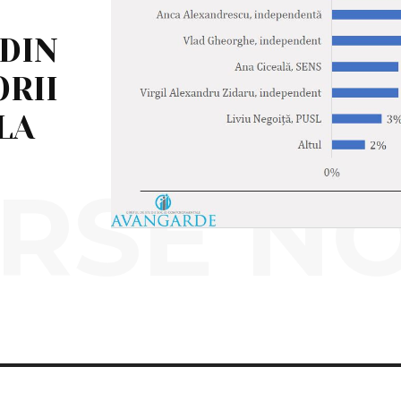
DIN
RII
LA
RSE N