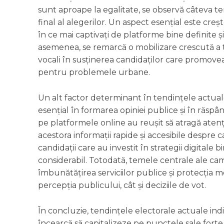
sunt aproape la egalitate, se observă câteva te
final al alegerilor. Un aspect esențial este creșt
în ce mai captivați de platforme bine definite ș
asemenea, se remarcă o mobilizare crescută a tine
vocali în susținerea candidaților care promovea
pentru problemele urbane.
Un alt factor determinant în tendințele actuale
esențial în formarea opiniei publice și în răsp
pe platformele online au reușit să atragă aten
acestora informații rapide și accesibile despre c
candidații care au investit în strategii digitale
considerabil. Totodată, temele centrale ale camp
îmbunătățirea serviciilor publice și protecția 
percepția publicului, cât și deciziile de vot.
În concluzie, tendințele electorale actuale ind
încearcă să capitalizeze pe punctele sale forte