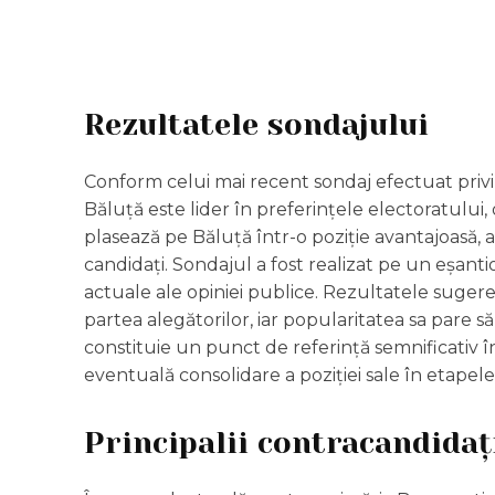
Rezultatele sondajului
Conform celui mai recent sondaj efectuat privi
Băluță este lider în preferințele electoratului
plasează pe Băluță într-o poziție avantajoasă, 
candidați. Sondajul a fost realizat pe un eșanti
actuale ale opiniei publice. Rezultatele suger
partea alegătorilor, iar popularitatea sa pare 
constituie un punct de referință semnificativ î
eventuală consolidare a poziției sale în etapele
Principalii contracandidaț