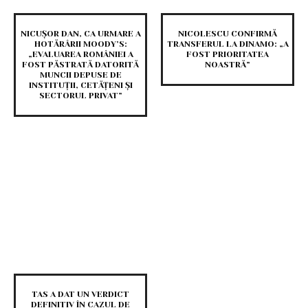
NICUȘOR DAN, CA URMARE A
NICOLESCU CONFIRMĂ
HOTĂRÂRII MOODY’S:
TRANSFERUL LA DINAMO: „A
„EVALUAREA ROMÂNIEI A
FOST PRIORITATEA
FOST PĂSTRATĂ DATORITĂ
NOASTRĂ”
MUNCII DEPUSE DE
INSTITUȚII, CETĂȚENI ȘI
SECTORUL PRIVAT”
TAS A DAT UN VERDICT
DEFINITIV ÎN CAZUL DE