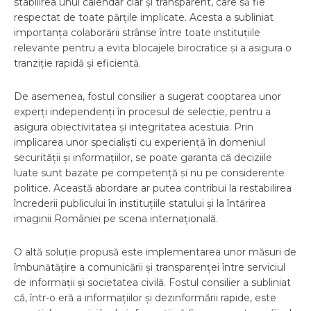
stabilirea unui calendar clar și transparent, care să fie
respectat de toate părțile implicate. Acesta a subliniat
importanța colaborării strânse între toate instituțiile
relevante pentru a evita blocajele birocratice și a asigura o
tranziție rapidă și eficientă.
De asemenea, fostul consilier a sugerat cooptarea unor
experți independenți în procesul de selecție, pentru a
asigura obiectivitatea și integritatea acestuia. Prin
implicarea unor specialiști cu experiență în domeniul
securității și informațiilor, se poate garanta că deciziile
luate sunt bazate pe competență și nu pe considerente
politice. Această abordare ar putea contribui la restabilirea
încrederii publicului în instituțiile statului și la întărirea
imaginii României pe scena internațională.
O altă soluție propusă este implementarea unor măsuri de
îmbunătățire a comunicării și transparenței între serviciul
de informații și societatea civilă. Fostul consilier a subliniat
că, într-o eră a informațiilor și dezinformării rapide, este