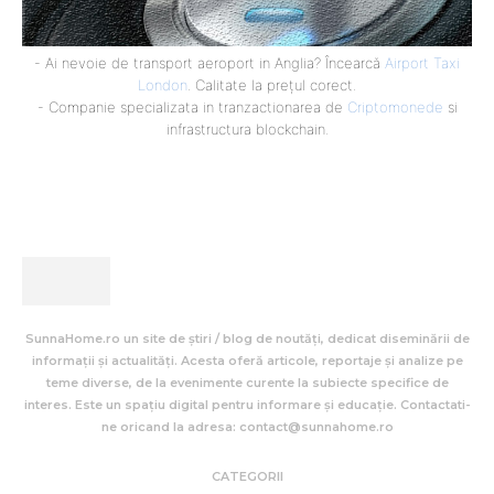
- Ai nevoie de transport aeroport in Anglia? Încearcă
Airport Taxi
London
. Calitate la prețul corect.
- Companie specializata in tranzactionarea de
Criptomonede
si
infrastructura blockchain.
SunnaHome.ro un site de știri / blog de noutăți, dedicat diseminării de
informații și actualități. Acesta oferă articole, reportaje și analize pe
teme diverse, de la evenimente curente la subiecte specifice de
interes. Este un spațiu digital pentru informare și educație. Contactati-
ne oricand la adresa: contact@sunnahome.ro
CATEGORII