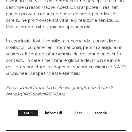
esențial ca serviciile de informații să fie percepute ca fiind
deschise și responsabile. Acest lucru ar putea fi realizat
prin organizarea unor conferințe de presă periodice, în
care să fie promovate activitățile și realizările serviciului,
fără a compromite siguranța operațională.
În concluzie, fostul consilier a recomandat consolidarea
colaborării cu partenerii internaționali, pentru a asigura un
schimb eficient de informații și cele mai bune practici. În
contextul în care amenințările globale devin din ce în ce
mai interconectate, o cooperare strânsă cu aliații din NATO
și Uniunea Europeană este esențială.
Sursa articol / foto: https://news.google.com/home?
hl=ro&gl=RO&ceid=RO%3Aro
TAGS
informații
lider
serviciu