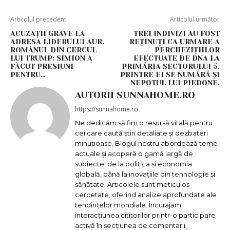
Articolul precedent
Articolul următor
ACUZAȚII GRAVE LA
TREI INDIVIZI AU FOST
ADRESA LIDERULUI AUR.
REȚINUȚI CA URMARE A
ROMÂNUL DIN CERCUL
PERCHEZIȚIILOR
LUI TRUMP: SIMION A
EFECTUATE DE DNA LA
FĂCUT PRESIUNI
PRIMĂRIA SECTORULUI 5.
PENTRU…
PRINTRE EI SE NUMĂRĂ ȘI
NEPOTUL LUI PIEDONE.
AUTORII SUNNAHOME.RO
https://sunnahome.ro
Ne dedicăm să fim o resursă vitală pentru
cei care caută știri detaliate și dezbateri
minuțioase. Blogul nostru abordează teme
actuale și acoperă o gamă largă de
subiecte, de la politica și economia
globală, până la inovațiile din tehnologie și
sănătate. Articolele sunt meticulos
cercetate, oferind analize aprofundate ale
tendințelor mondiale. Încurajăm
interacțiunea cititorilor printr-o participare
activă în secțiunea de comentarii,