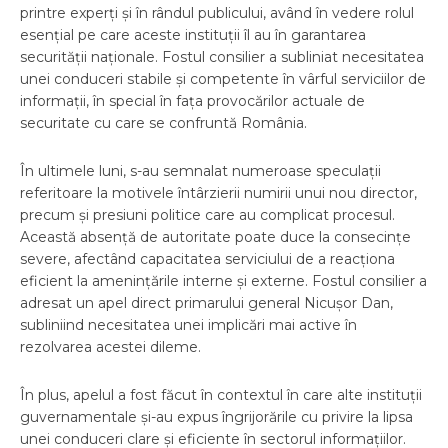
printre experți și în rândul publicului, având în vedere rolul
esențial pe care aceste instituții îl au în garantarea
securității naționale. Fostul consilier a subliniat necesitatea
unei conduceri stabile și competente în vârful serviciilor de
informații, în special în fața provocărilor actuale de
securitate cu care se confruntă România.
În ultimele luni, s-au semnalat numeroase speculații
referitoare la motivele întârzierii numirii unui nou director,
precum și presiuni politice care au complicat procesul.
Această absență de autoritate poate duce la consecințe
severe, afectând capacitatea serviciului de a reacționa
eficient la amenințările interne și externe. Fostul consilier a
adresat un apel direct primarului general Nicușor Dan,
subliniind necesitatea unei implicări mai active în
rezolvarea acestei dileme.
În plus, apelul a fost făcut în contextul în care alte instituții
guvernamentale și-au expus îngrijorările cu privire la lipsa
unei conduceri clare și eficiente în sectorul informațiilor.