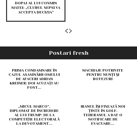
DOPAJ AL LUI COSMIN
MATEI: „CLUBUL SEPSI VA
ACCEPTA DECIZIA”
Postari fresh
PRIMA CONDAMNARE ÎN
MACHIAJE POTRIVITE
CAZUL ASASINĂRII OMULUI
PENTRU NUNȚI ȘI
DE AFACERI ADRIAN
BOTEZURI
KREINER: DOI ACUZAȚI AU
FOST...
„MICUL MARCO”,
IRANUL ÎȘI FIXEAZĂ NOI
DIPLOMAT DE ÎNCREDERE
ȚINTE ÎN GOLF.
AL LUI TRUMP: DE LA
TEHERANUL A DAT O
COMPETIȚIE ELECTORALĂ
NOTIFICARE DE
LA DEVOTAMENT...
EVACUARE...