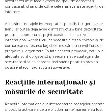
acestor celule le face extrem de greu de detectat și
contracarat, chiar și de către cele mai avansate agenții de
informații.
Analizând mesajele interceptate, specialiștii sugerează că
Iranul ar putea deja avea o infrastructură bine dezvoltată
pentru a coordona și sprijini aceste celule la nivel
internațional. Acest lucru ar necesita o rețea complexă de
comunicații și resurse logistice, indicând un nivel înalt de
pregătire și organizare. În fața acestor provocări, națiunile
afectate sunt obligate să își reexamineze strategiile de
securitate și să colaboreze mai strâns pentru a preveni
posibile atacuri sau acțiuni subversive.
Reacțiile internaționale și
măsurile de securitate
Reacțiile internaționale la interceptarea mesajelor criptate
și posibila activare a celulelor „dormante” iraniene au fost