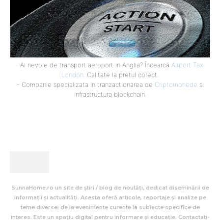
- Ai nevoie de transport aeroport in Anglia? Încearcă
Airport Taxi
London
. Calitate la prețul corect.
- Companie specializata in tranzactionarea de
Criptomonede
si
infrastructura blockchain.
SunnaHome.ro un site de știri / blog de noutăți, dedicat diseminării de
informații și actualități. Acesta oferă articole, reportaje și analize pe
teme diverse, de la evenimente curente la subiecte specifice de
interes. Este un spațiu digital pentru informare și educație. Contactati-