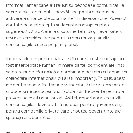
informații americane au reușit să decodeze comunicațiile
secrete ale Teheranului, dezvăluind posibile planuri de
activare a unor celule „dormante” în diverse zone. Această
abilitate de a intercepta și decripta mesaje criptate
sugerează că SUA are la dispoziție tehnologii avansate și
resurse semnificative pentru a monitoriza și analiza
comunicațiile critice pe plan global.
Informațiile despre modalitatea în care aceste mesaje au
fost interceptate rămân, în mare parte, confidențiale, însă
se presupune că implică o combinație de tehnici tehnice și
colaborare internațională cu aliați importanți. În plus, acest
incident a readus în discuție vulnerabilitățile sistemelor de
criptare și necesitatea unor actualizări frecvente pentru a
preveni accesul neautorizat. Astfel, importanța securizării
comunicațiilor devine vitală nu doar pentru guverne, ci și
pentru companiile private care ar putea deveni ținte ale
spionajului cibernetic.