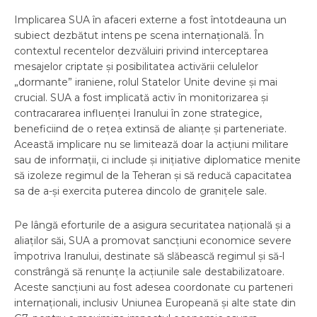
Implicarea SUA în afaceri externe a fost întotdeauna un
subiect dezbătut intens pe scena internațională. În
contextul recentelor dezvăluiri privind interceptarea
mesajelor criptate și posibilitatea activării celulelor
„dormante” iraniene, rolul Statelor Unite devine și mai
crucial. SUA a fost implicată activ în monitorizarea și
contracararea influenței Iranului în zone strategice,
beneficiind de o rețea extinsă de alianțe și parteneriate.
Această implicare nu se limitează doar la acțiuni militare
sau de informații, ci include și inițiative diplomatice menite
să izoleze regimul de la Teheran și să reducă capacitatea
sa de a-și exercita puterea dincolo de granițele sale.
Pe lângă eforturile de a asigura securitatea națională și a
aliaților săi, SUA a promovat sancțiuni economice severe
împotriva Iranului, destinate să slăbească regimul și să-l
constrângă să renunțe la acțiunile sale destabilizatoare.
Aceste sancțiuni au fost adesea coordonate cu parteneri
internaționali, inclusiv Uniunea Europeană și alte state din