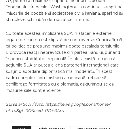
G7, pentru a maximiza impactul economic asupra
Teheranului. În paralel, Washingtonul a continuat să sprijine
mișcările de opoziție și societatea civilă iraniană, sperând să
stimuleze schimbări democratice interne.
Cu toate acestea, implicarea SUA în afacerile externe
legate de Iran nu este lipsită de controverse. Criticii afirmă
că politica de presiune maximă poate escalada tensiunile
și provoca reacții neprevăzute din partea Iranului, punând
în pericol stabilitatea regională. În plus, există temeri că
acțiunile SUA ar putea aliena parteneri internaționali care
susțin o abordare diplomatică mai moderată. În acest
cadru complex, administrația americană trebuie să
echilibreze fermitatea cu diplomația, asigurându-se că
măsurile sale sunt eficiente.
Sursa articol / foto: https://news.google.com/home?
hl=ro&gl=RO&ceid=RO%3Aro