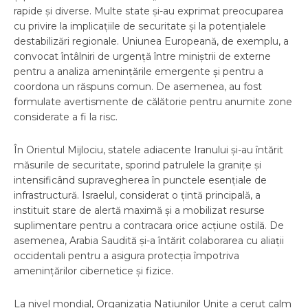
rapide și diverse. Multe state și-au exprimat preocuparea
cu privire la implicațiile de securitate și la potențialele
destabilizări regionale. Uniunea Europeană, de exemplu, a
convocat întâlniri de urgență între miniștrii de externe
pentru a analiza amenințările emergente și pentru a
coordona un răspuns comun. De asemenea, au fost
formulate avertismente de călătorie pentru anumite zone
considerate a fi la risc.
În Orientul Mijlociu, statele adiacente Iranului și-au întărit
măsurile de securitate, sporind patrulele la granițe și
intensificând supravegherea în punctele esențiale de
infrastructură. Israelul, considerat o țintă principală, a
instituit stare de alertă maximă și a mobilizat resurse
suplimentare pentru a contracara orice acțiune ostilă. De
asemenea, Arabia Saudită și-a întărit colaborarea cu aliații
occidentali pentru a asigura protecția împotriva
amenințărilor cibernetice și fizice.
La nivel mondial, Organizația Națiunilor Unite a cerut calm