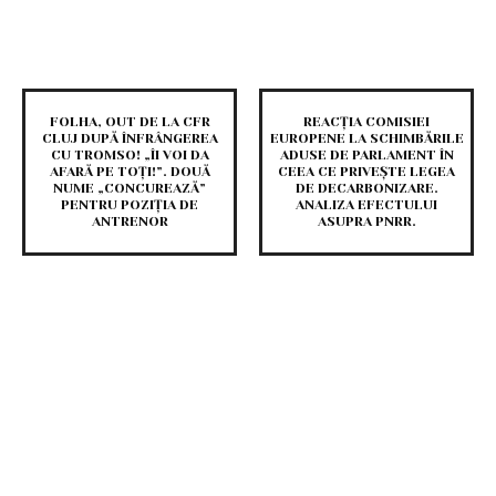
FOLHA, OUT DE LA CFR
REACȚIA COMISIEI
CLUJ DUPĂ ÎNFRÂNGEREA
EUROPENE LA SCHIMBĂRILE
CU TROMSO! „ÎI VOI DA
ADUSE DE PARLAMENT ÎN
AFARĂ PE TOȚI!”. DOUĂ
CEEA CE PRIVEȘTE LEGEA
NUME „CONCUREAZĂ”
DE DECARBONIZARE.
PENTRU POZIȚIA DE
ANALIZA EFECTULUI
ANTRENOR
ASUPRA PNRR.