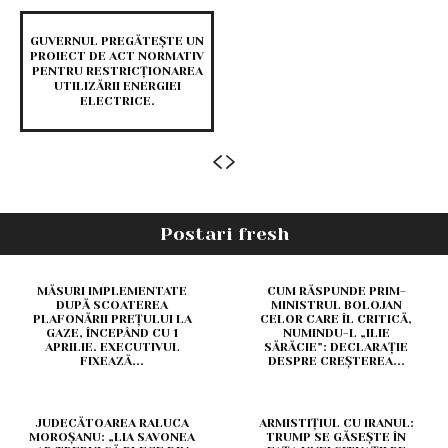
GUVERNUL PREGĂTEȘTE UN
PROIECT DE ACT NORMATIV
PENTRU RESTRICȚIONAREA
UTILIZĂRII ENERGIEI
ELECTRICE.
Postari fresh
MĂSURI IMPLEMENTATE
CUM RĂSPUNDE PRIM-
DUPĂ SCOATEREA
MINISTRUL BOLOJAN
PLAFONĂRII PREȚULUI LA
CELOR CARE ÎL CRITICĂ,
GAZE, ÎNCEPÂND CU 1
NUMINDU-L „ILIE
APRILIE. EXECUTIVUL
SĂRĂCIE”: DECLARAȚIE
FIXEAZĂ...
DESPRE CREȘTEREA...
JUDECĂTOAREA RALUCA
ARMISTIȚIUL CU IRANUL:
MOROȘANU: „LIA SAVONEA
TRUMP SE GĂSEȘTE ÎN