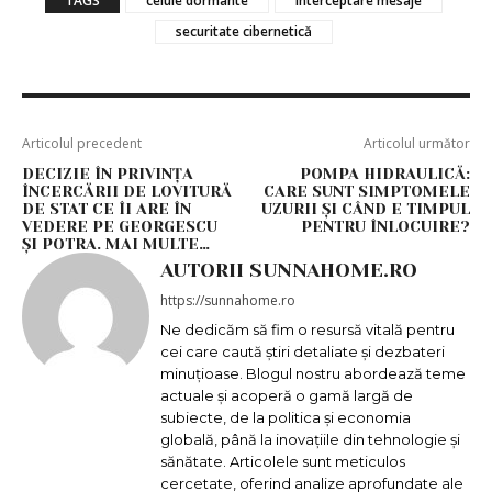
TAGS
celule dormante
interceptare mesaje
securitate cibernetică
Articolul precedent
Articolul următor
DECIZIE ÎN PRIVINȚA
POMPA HIDRAULICĂ:
ÎNCERCĂRII DE LOVITURĂ
CARE SUNT SIMPTOMELE
DE STAT CE ÎI ARE ÎN
UZURII ȘI CÂND E TIMPUL
VEDERE PE GEORGESCU
PENTRU ÎNLOCUIRE?
ȘI POTRA. MAI MULTE…
AUTORII SUNNAHOME.RO
https://sunnahome.ro
Ne dedicăm să fim o resursă vitală pentru
cei care caută știri detaliate și dezbateri
minuțioase. Blogul nostru abordează teme
actuale și acoperă o gamă largă de
subiecte, de la politica și economia
globală, până la inovațiile din tehnologie și
sănătate. Articolele sunt meticulos
cercetate, oferind analize aprofundate ale