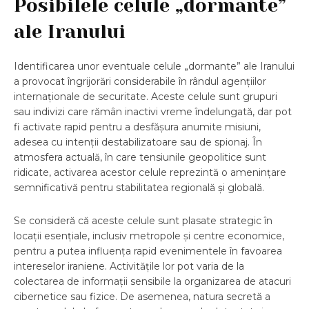
Posibilele celule „dormante”
ale Iranului
Identificarea unor eventuale celule „dormante” ale Iranului
a provocat îngrijorări considerabile în rândul agențiilor
internaționale de securitate. Aceste celule sunt grupuri
sau indivizi care rămân inactivi vreme îndelungată, dar pot
fi activate rapid pentru a desfășura anumite misiuni,
adesea cu intenții destabilizatoare sau de spionaj. În
atmosfera actuală, în care tensiunile geopolitice sunt
ridicate, activarea acestor celule reprezintă o amenințare
semnificativă pentru stabilitatea regională și globală.
Se consideră că aceste celule sunt plasate strategic în
locații esențiale, inclusiv metropole și centre economice,
pentru a putea influența rapid evenimentele în favoarea
intereselor iraniene. Activitățile lor pot varia de la
colectarea de informații sensibile la organizarea de atacuri
cibernetice sau fizice. De asemenea, natura secretă a